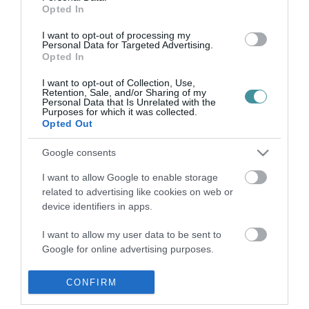
ERDOĞAN VISSZAVONTA A VÉTÓT, SZABAD AZ ÚT SVÉDORSZÁG
Opted In
ÉS FINNORSZÁG NATO CSATLAKOZÁSA ELŐTT
2022. június 29
|
Mindenki ügye
I want to opt-out of processing my
Personal Data for Targeted Advertising.
A NATO-tag Törökország beleegyezett, hogy támogatja
Opted In
Svédország és Finnország csatlakozási kérelmét – számolt be a
BBC. A törökök korábban keresztbe feküdtek az északi
I want to opt-out of Collection, Use,
országokból induló kezd...
Retention, Sale, and/or Sharing of my
Personal Data that Is Unrelated with the
Purposes for which it was collected.
Opted Out
MI ÉRTELME VOLT HENDE CSABA ÉS TÁRSAI SKANDINÁV
ZSÍROSKENYÉRTÚRÁJÁNAK?
2023. március 09
|
Vélemény
Google consents
Ez az írás egy vélemény és nem feltétlenül tükrözi a
I want to allow Google to enable storage
szerkesztőség álláspontját. A Vélemények rovatban a
related to advertising like cookies on web or
szerkesztőség véleményétől eltérő írásokat is közreadunk,
device identifiers in apps.
azonban azok tartalmáért fele...
I want to allow my user data to be sent to
Google for online advertising purposes.
I want to allow Google to send me
CONFIRM
personalized advertising.