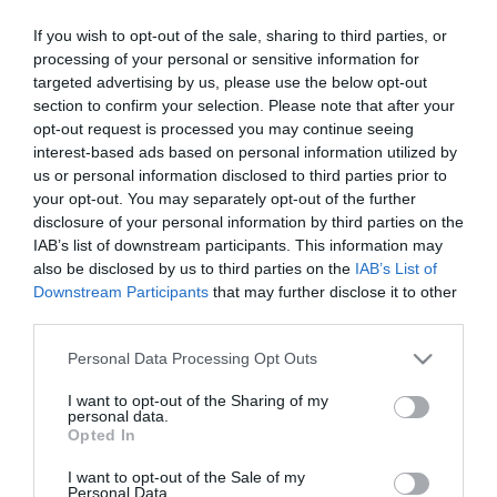
finnország
If you wish to opt-out of the sale, sharing to third parties, or
processing of your personal or sensitive information for
targeted advertising by us, please use the below opt-out
FINNORSZÁG BENYÚJTJA A NATO-HOZ A CSATLAKOZÁSI
section to confirm your selection. Please note that after your
KÉRELMÉT
opt-out request is processed you may continue seeing
2022. május 12
|
Mindenki ügye
interest-based ads based on personal information utilized by
Finnország benyújtja a NATO-hoz való csatlakozási kérelmét –
us or personal information disclosed to third parties prior to
közölte közös nyilatkozatban Sauli Niinisto finn elnök és Sanna
your opt-out. You may separately opt-out of the further
Marin miniszterelnök a HVG cikke szerint. A nyilatkozatban azt
disclosure of your personal information by third parties on the
ír...
IAB’s list of downstream participants. This information may
also be disclosed by us to third parties on the
IAB’s List of
ERDOĞAN: TÖRÖKORSZÁG NEM FOGJA JÓVÁHAGYNI A FINN ÉS A
Downstream Participants
that may further disclose it to other
SVÉD NATO-TAGSÁGOT, NE IS UTAZZANAK IDE, HOGY
third parties.
MEGGYŐZZENEK
2022. május 17
|
Mindenki ügye
Please note that this website/app uses one or more Google
Personal Data Processing Opt Outs
Recep Tayyip Erdoğan török ​​elnök a Reuters tudósítása szerint
services and may gather and store information including but
május 16-án, este határozottan kijelentette, hogy nem fogja
not limited to your visit or usage behaviour. You may click to
I want to opt-out of the Sharing of my
personal data.
jóváhagyni Finnország és Svédország csatlakozását a NATO-hoz.
grant or deny consent to Google and its third-party tags to
Opted In
A török e...
use your data for below specified purposes in below Google
consent section.
I want to opt-out of the Sale of my
Personal Data.