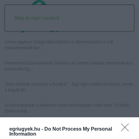
Skip to main content
Orbán egykori vízügyi államtitkára is ellentmondott a volt
miniszterelnök kor...
Halmentés Szarvaskőnél: őshonos és védett halakat mentettek ki a
kiszáradó Eg...
„Nem tettünk nyomást a fiunkra” – Egy egri család története, amely
a Rapid Wi...
Új hűtőrendszer a Markhot Ferenc Kórházban: több mint 70 millió
forintos fejl...
egriugyek.hu -
Do Not Process My Personal
Information