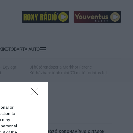
KIKÖTŐ
BARTA AUTÓ
– Egy egri
Új hűtőrendszer a Markhot Ferenc
...
Kórházban: több mint 70 millió forintos fejl...
sonal or
ection to
ou may
 personal
KOMBINÁLNÁK A KÜLÖNBÖZŐ KORONAVÍRUS-OLTÁSOK
out of the