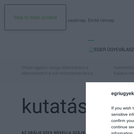
Skip to main content
2026. augusztus 09., vasárnap, Emőd névnap
EGER ÜGYE
VÁLASZ
Orbán egykori vízügyi államtitkára is
Halmentés 
ellentmondott a volt miniszterelnök kor...
halakat men
egriugyek
kutatás
If you wish 
sensitive in
confirm you
continue se
AZ ORÁLIS SZEX NÖVELI A SZÁJRÁK KOCKÁZATÁT
information 