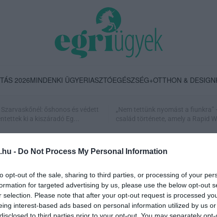
TÁS 2026
MINDENKI ÜGYE
RIASZTÓ
EGÉSZSÉG+
OTTHON & DESIGN
Szarvaskőnél: őshonos és védett
„Nem tettünk nyomást a fiunkra” 
tettek ki a kiszáradó Eg...
család története, amely a Rapid Wi
.hu -
Do Not Process My Personal Information
to opt-out of the sale, sharing to third parties, or processing of your per
formation for targeted advertising by us, please use the below opt-out s
r selection. Please note that after your opt-out request is processed y
eing interest-based ads based on personal information utilized by us or
TUDOMÁNYOS TÉNNYÉ VÁLT: KIZÁRÓLAG AZ EMBER
disclosed to third parties prior to your opt-out. You may separately opt-