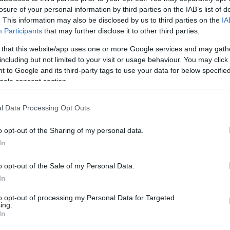
FELELŐS A GLOBÁLIS FELMELEGEDÉSÉRT
losure of your personal information by third parties on the IAB’s list of
2021. január 19
|
Mindenki ügye
. This information may also be disclosed by us to third parties on the
IA
Az ember által előidézett károsanyag-kibocsátás a felelős
Participants
that may further disclose it to other third parties.
szinte teljes egészében az iparosodás kora óta
 that this website/app uses one or more Google services and may gath
végbemenő globális felmelegedésért - erre a
including but not limited to your visit or usage behaviour. You may click 
következtetésre jutott egy nemzetközi kutatócsop...
 to Google and its third-party tags to use your data for below specifi
ogle consent section.
TÉNYLEG ANNYIRA KELL PARÁZNI AZ OKOSTELEFONOK
MIATT?
l Data Processing Opt Outs
2021. május 05
|
Mindenki ügye
Nincs bizonyíték arra, hogy erősödött a kapcsolat a fiatalok
o opt-out of the Sharing of my personal data.
digitálistechnológia-használata és a mentális egészségi
In
problémák között az elmúlt évtizedekben – derült ki egy
több mint 430 ezer, 10 é...
o opt-out of the Sale of my Personal Data.
In
1 MILLIÁRD FORINTOT NYERT SZŐLÉSZETI-BORÁSZATI
KUTATÁSOKRA AZ EGRI EGYETEM
to opt-out of processing my Personal Data for Targeted
2021. december 16
|
Eger ügye
ing.
In
Egyetemi épületek nagyszabású energetikai