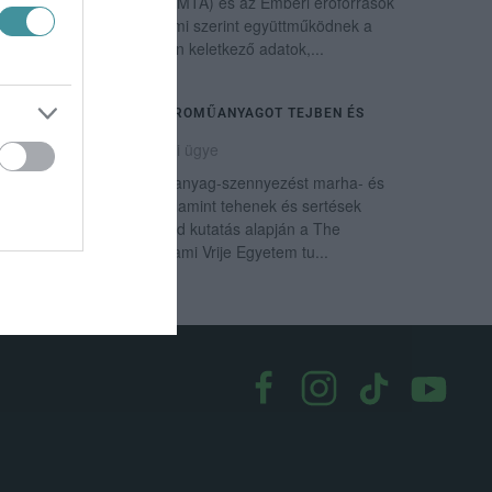
Tudományos Akadémia (MTA) és az Emberi erőforrások
Minisztériuma (Emmi), ami szerint együttműködnek a
Covid-19-járvány kapcsán keletkező adatok,...
ELŐSZÖR TALÁLTAK MIKROMŰANYAGOT TEJBEN ÉS
SERTÉSHÚSBAN
2022. július 09
|
Mindenki ügye
Először találtak mikroműanyag-szennyezést marha- és
sertéshúsban, tejben, valamint tehenek és sertések
vérében – írta egy holland kutatás alapján a The
Guardian. Az amszterdami Vrije Egyetem tu...