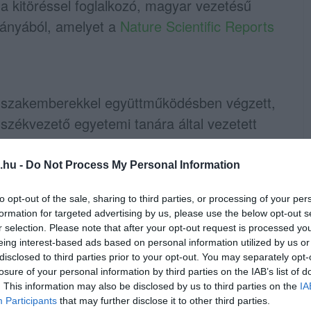
 a kitöréssel foglalkozó, magyar vezetésű
mányából, amelyet a
Nature Scientific Reports
di szakemberekkel együttműködésben végzett,
székvezető egyetemi tanára által vezetett
a a kitörés részleteit, terepi vulkanológia,
gálatok és radiometrikus kormeghatározás
.hu -
Do Not Process My Personal Information
to opt-out of the sale, sharing to third parties, or processing of your per
formation for targeted advertising by us, please use the below opt-out s
an zajlott le mintegy 17,2 millió évvel
r selection. Please note that after your opt-out request is processed y
első, rendkívül energikus torlóár – több mint
eing interest-based ads based on personal information utilized by us or
disclosed to third parties prior to your opt-out. You may separately opt-
ytarnócot
losure of your personal information by third parties on the IAB’s list of
. This information may also be disclosed by us to third parties on the
IA
Participants
that may further disclose it to other third parties.