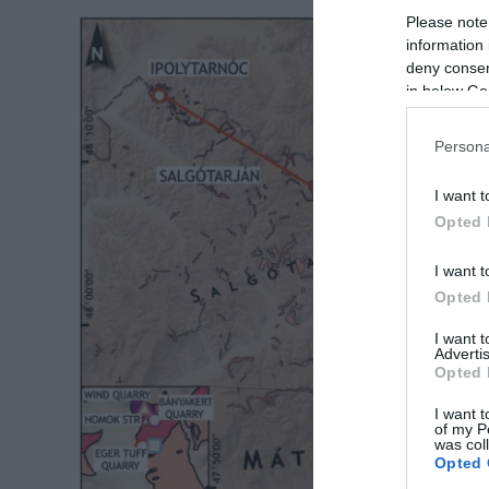
Please note
information 
deny consent
in below Go
Persona
I want t
Opted 
I want t
Opted 
I want 
Advertis
Opted 
I want t
of my P
was col
Opted 