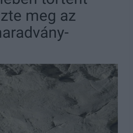
izte meg az
maradvány-