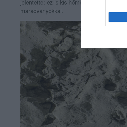
jelentette; ez is kis hőmérsékletű volt, a l
maradványokkal.