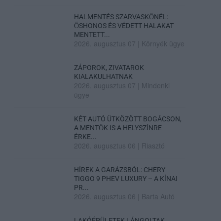
HALMENTÉS SZARVASKŐNÉL:
ŐSHONOS ÉS VÉDETT HALAKAT
MENTETT...
2026. augusztus 07
|
Környék ügye
ZÁPOROK, ZIVATAROK
KIALAKULHATNAK
2026. augusztus 07
|
Mindenki
ügye
KÉT AUTÓ ÜTKÖZÖTT BOGÁCSON,
A MENTŐK IS A HELYSZÍNRE
ÉRKE...
2026. augusztus 06
|
Riasztó
HÍREK A GARÁZSBÓL: CHERY
TIGGO 9 PHEV LUXURY – A KÍNAI
PR...
2026. augusztus 06
|
Barta Autó
LAKÓÉPÜLETEK LÁNGOLTAK