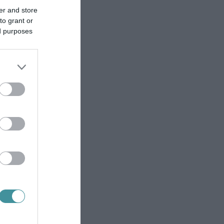
er and store
to grant or
ed purposes