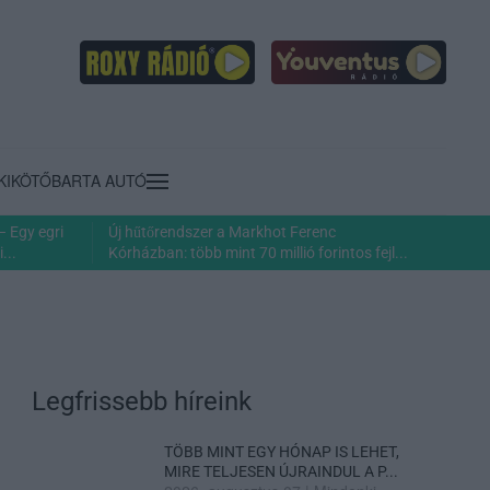
KIKÖTŐ
BARTA AUTÓ
– Egy egri
Új hűtőrendszer a Markhot Ferenc
...
Kórházban: több mint 70 millió forintos fejl...
Legfrissebb híreink
TÖBB MINT EGY HÓNAP IS LEHET,
MIRE TELJESEN ÚJRAINDUL A P...