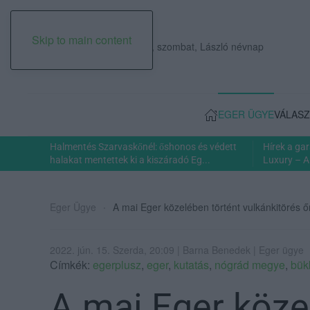
Skip to main content
2026. augusztus 08., szombat, László névnap
EGER ÜGYE
VÁLASZ
Halmentés Szarvaskőnél: őshonos és védett
Hírek a ga
halakat mentettek ki a kiszáradó Eg...
Luxury – A
Eger Ügye
A mai Eger közelében történt vulkánkitörés ő
2022. jún. 15. Szerda, 20:09 | Barna Benedek | Eger ügye
Címkék:
egerplusz
,
eger
,
kutatás
,
nógrád megye
,
bük
A mai Eger köze