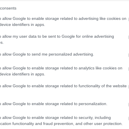
consents
o allow Google to enable storage related to advertising like cookies on
evice identifiers in apps.
o allow my user data to be sent to Google for online advertising
mellékelt térképen (Kép forrása:
s.
to allow Google to send me personalized advertising.
ssal (például tó, rétegvíz) érintkezett, ami
o allow Google to enable storage related to analytics like cookies on
on a kutatók már csak körülbelül 150 Celsius-
evice identifiers in apps.
ottani vízparti környezet vegetációjának, a
o allow Google to enable storage related to functionality of the website
 és ez a nedves hamu takarta be
o allow Google to enable storage related to personalization.
i oszlopból lezúduló piroklaszt-ár (a felszín
o allow Google to enable storage related to security, including
ázokból és szilárd törmelékekből álló ár)
cation functionality and fraud prevention, and other user protection.