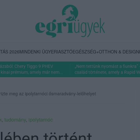
TÁS 2026
MINDENKI ÜGYE
RIASZTÓ
EGÉSZSÉG+
OTTHON & DESIGN
rázsból: Chery Tiggo 9 PHEV
„Nem tettünk nyomást a fiunkra” 
 kínai prémium, amely már nem...
család története, amely a Rapid Wi
rizte meg az ipolytarnóci ősmaradvány-lelőhelyet
k
,
tudomány
,
ipolytarnóc
lében történt