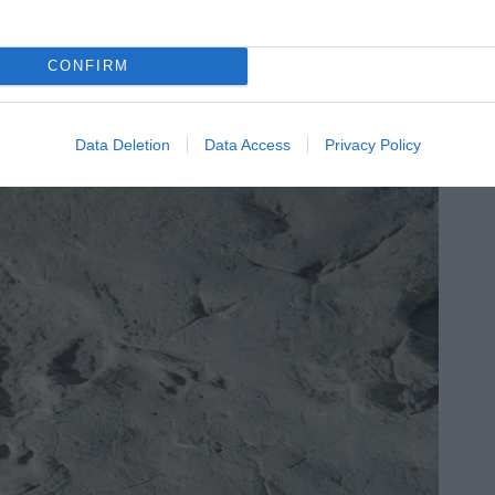
erakódott tufa mindenütt tele van faszén-
CONFIRM
Data Deletion
Data Access
Privacy Policy