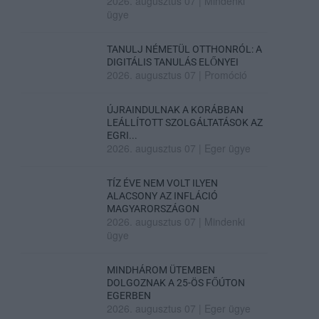
2026. augusztus 07
|
Mindenki
ügye
TANULJ NÉMETÜL OTTHONRÓL: A
DIGITÁLIS TANULÁS ELŐNYEI
2026. augusztus 07
|
Promóció
ÚJRAINDULNAK A KORÁBBAN
LEÁLLÍTOTT SZOLGÁLTATÁSOK AZ
EGRI...
2026. augusztus 07
|
Eger ügye
TÍZ ÉVE NEM VOLT ILYEN
ALACSONY AZ INFLÁCIÓ
MAGYARORSZÁGON
2026. augusztus 07
|
Mindenki
ügye
MINDHÁROM ÜTEMBEN
DOLGOZNAK A 25-ÖS FŐÚTON
EGERBEN
2026. augusztus 07
|
Eger ügye