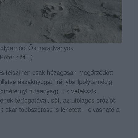
polytarnóci Ősmaradványok
Péter / MTI)
rés felszínen csak hézagosan megőrződött
lletve északnyugati irányba Ipolytarnócig
ométernyi tufaanyag). Ez vetekszik
ének térfogatával, sőt, az utólagos eróziót
k akár többszöröse is lehetett – olvasható a