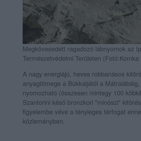
Megkövesedett ragadozó lábnyomok az I
Természetvédelmi Területen (Fotó:Komka 
A nagy energiájú, heves robbanásos kitö
anyagtömege a Bükkaljától a Mátralábáig, i
nyomozható (összesen mintegy 100 köbkil
Szantorini késő bronzkori "minószi" kitörés
figyelembe véve a tényleges térfogat enne
közleményben.