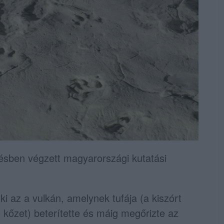
ésben végzett magyarországi kutatási
ki az a vulkán, amelynek tufája (a kiszórt
 kőzet) beterítette és máig megőrizte az