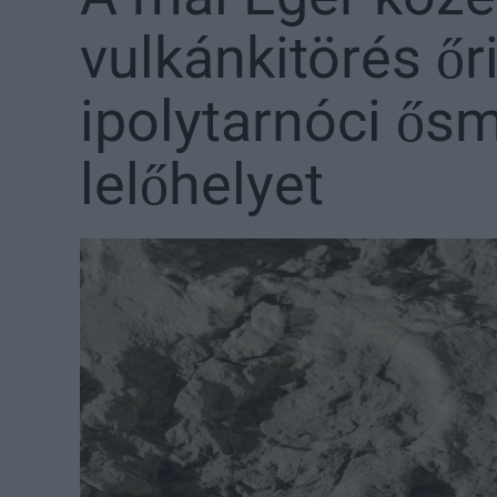
vulkánkitörés őr
ipolytarnóci ős
lelőhelyet