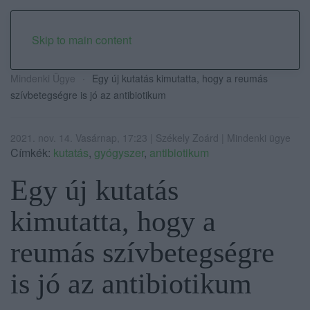
Skip to main content
Mindenki Ügye
Egy új kutatás kimutatta, hogy a reumás
szívbetegségre is jó az antibiotikum
2021. nov. 14. Vasárnap, 17:23 | Székely Zoárd | Mindenki ügye
Címkék:
kutatás
,
gyógyszer
,
antibiotikum
Egy új kutatás
kimutatta, hogy a
reumás szívbetegségre
is jó az antibiotikum