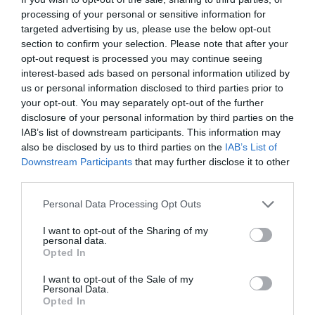
korán felismerik, lehetőség nyílik a
processing of your personal or sensitive information for
beavatkozásra, az antibiotikumos kezelésre-,
targeted advertising by us, please use the below opt-out
section to confirm your selection. Please note that after your
és az egészségi állapot javítására.
opt-out request is processed you may continue seeing
interest-based ads based on personal information utilized by
A kutatás szerint világszerte mintegy 40,5
us or personal information disclosed to third parties prior to
millió ember szenved RHD-ben, és a betegség
your opt-out. You may separately opt-out of the further
disclosure of your personal information by third parties on the
évente több mint 300 ezer ember halálát
IAB’s list of downstream participants. This information may
okozza. Annak ellenére, hogy aránytalanul
also be disclosed by us to third parties on the
IAB’s List of
Downstream Participants
that may further disclose it to other
nagy mértékben érinti a szegényebb országok
third parties.
lakosságát, a betegség az ausztrál őslakosok
Please note that this website/app uses one or more Google
Personal Data Processing Opt Outs
körében is jelentős gyakorisággal fordul elő.
services and may gather and store information including but
Egy idei tanulmány szerint az Ausztráliában
not limited to your visit or usage behaviour. You may click to
I want to opt-out of the Sharing of my
personal data.
grant or deny consent to Google and its third-party tags to
élő, 5385 RHD-ben szenvedő ember több mint
Opted In
use your data for below specified purposes in below Google
80 százaléka őslakos ausztrál.
consent section.
I want to opt-out of the Sale of my
Personal Data.
Opted In