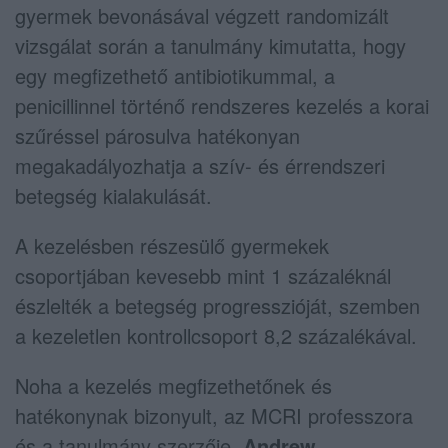
gyermek bevonásával végzett randomizált
vizsgálat során a tanulmány kimutatta, hogy
egy megfizethető antibiotikummal, a
penicillinnel történő rendszeres kezelés a korai
szűréssel párosulva hatékonyan
megakadályozhatja a szív- és érrendszeri
betegség kialakulását.
A kezelésben részesülő gyermekek
csoportjában kevesebb mint 1 százaléknál
észlelték a betegség progresszióját, szemben
a kezeletlen kontrollcsoport 8,2 százalékával.
Noha a kezelés megfizethetőnek és
hatékonynak bizonyult, az MCRI professzora
és a tanulmány szerzője,
Andrew