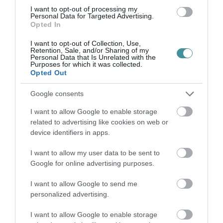
I want to opt-out of processing my
Personal Data for Targeted Advertising.
Opted In
Ne maradjon le a legfrissebb hírekről, kövessen
bennünket az EGRI ÜGYEK Google Hírek oldalán!
I want to opt-out of Collection, Use,
Retention, Sale, and/or Sharing of my
Personal Data that Is Unrelated with the
Purposes for which it was collected.
VISSZA A FŐOLDALRA
Opted Out
Google consents
I want to allow Google to enable storage
related to advertising like cookies on web or
device identifiers in apps.
Legfrissebb híreink
I want to allow my user data to be sent to
Google for online advertising purposes.
I want to allow Google to send me
personalized advertising.
I want to allow Google to enable storage