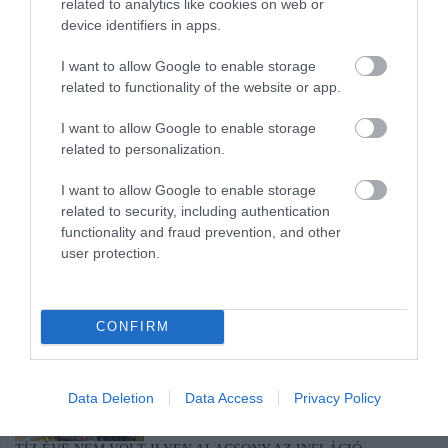
TÖBB MINT EGY HÓNAP IS LEHET, MIRE TELJESEN
related to analytics like cookies on web or
ÚJRAINDUL A P...
device identifiers in apps.
2026. augusztus 07
|
Mindenki ügye
I want to allow Google to enable storage
TANULJ NÉMETÜL OTTHONRÓL: A DIGITÁLIS TANULÁS
related to functionality of the website or app.
ELŐNYEI
2026. augusztus 07
|
Promóció
I want to allow Google to enable storage
related to personalization.
I want to allow Google to enable storage
related to security, including authentication
functionality and fraud prevention, and other
user protection.
ÚJRAINDULNAK A KORÁBBAN LEÁLLÍTOTT
SZOLGÁLTATÁSOK AZ EGRI...
2026. augusztus 07
|
Eger ügye
CONFIRM
Data Deletion
Data Access
Privacy Policy