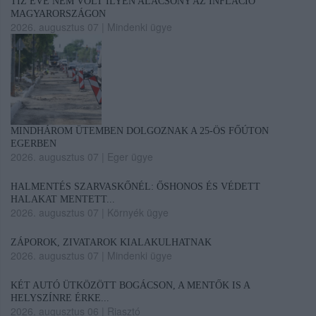
TÍZ ÉVE NEM VOLT ILYEN ALACSONY AZ INFLÁCIÓ
MAGYARORSZÁGON
2026. augusztus 07
|
Mindenki ügye
MINDHÁROM ÜTEMBEN DOLGOZNAK A 25-ÖS FŐÚTON
EGERBEN
2026. augusztus 07
|
Eger ügye
HALMENTÉS SZARVASKŐNÉL: ŐSHONOS ÉS VÉDETT
HALAKAT MENTETT...
2026. augusztus 07
|
Környék ügye
ZÁPOROK, ZIVATAROK KIALAKULHATNAK
2026. augusztus 07
|
Mindenki ügye
KÉT AUTÓ ÜTKÖZÖTT BOGÁCSON, A MENTŐK IS A
HELYSZÍNRE ÉRKE...
2026. augusztus 06
|
Riasztó