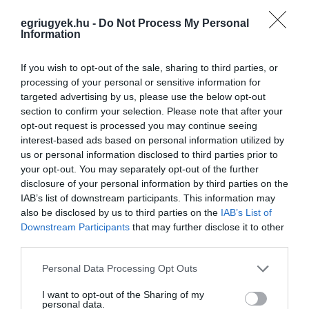
KORLÁTOZÁS ÉS A HATÁRELLENŐRZÉS
2021. február 27
|
Mindenki ügye
egriugyek.hu -
Do Not Process My Personal
Information
Megjelent a Magyar Közlönyben a kijárási korlátozást
meghosszabbító kormányrendelet, amely alapján március 16-ig
hosszabbítja meg a kormány a kijárást korlátozó intézkedést –
If you wish to opt-out of the sale, sharing to third parties, or
számolt be szombat est...
processing of your personal or sensitive information for
targeted advertising by us, please use the below opt-out
section to confirm your selection. Please note that after your
MOSTANTÓL EGYEDÜLÁLLÓKÉNT ÖRÖKBE FOGADNI CSAK NOVÁK
KATALIN ENGEDÉLYÉVEL LEHET
opt-out request is processed you may continue seeing
2021. február 28
|
Mindenki ügye
interest-based ads based on personal information utilized by
us or personal information disclosed to third parties prior to
Megjelent az örökbefogadással összefüggő eljárásrendet
your opt-out. You may separately opt-out of the further
módosító kormányrendelet a Magyar Közlönyben. Ez alapján az
disclosure of your personal information by third parties on the
egyedülállók már a gyakorlatban is csak külön miniszteri
IAB’s list of downstream participants. This information may
engedéllyel fogadhatnak ö...
also be disclosed by us to third parties on the
IAB’s List of
Downstream Participants
that may further disclose it to other
VÉGTELEN TÖRTÉNET: ŐSZIG MEGHOSSZABBÍTOTTÁK A
third parties.
MIGRÁCIÓS VÁLSÁGHELYZETET
2021. február 28
|
Mindenki ügye
Please note that this website/app uses one or more Google
Personal Data Processing Opt Outs
A szombati Magyar Közlönyben megjelent egy kormányrendelet,
services and may gather and store information including but
miszerint a kormány 2021. szeptember 7-ig újra
not limited to your visit or usage behaviour. You may click to
I want to opt-out of the Sharing of my
personal data.
meghosszabbította a 2016 márciusa óta fennálló tömeges
grant or deny consent to Google and its third-party tags to