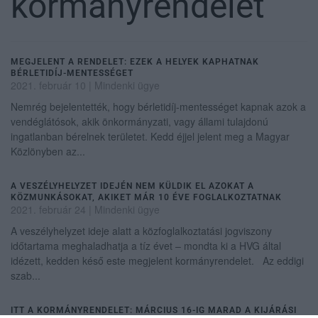
kormányrendelet
MEGJELENT A RENDELET: EZEK A HELYEK KAPHATNAK
BÉRLETIDÍJ-MENTESSÉGET
2021. február 10
|
Mindenki ügye
Nemrég bejelentették, hogy bérletidíj-mentességet kapnak azok a
vendéglátósok, akik önkormányzati, vagy állami tulajdonú
ingatlanban bérelnek területet. Kedd éjjel jelent meg a Magyar
Közlönyben az...
A VESZÉLYHELYZET IDEJÉN NEM KÜLDIK EL AZOKAT A
KÖZMUNKÁSOKAT, AKIKET MÁR 10 ÉVE FOGLALKOZTATNAK
2021. február 24
|
Mindenki ügye
A veszélyhelyzet ideje alatt a közfoglalkoztatási jogviszony
időtartama meghaladhatja a tíz évet – mondta ki a HVG által
idézett, kedden késő este megjelent kormányrendelet. Az eddigi
szab...
ITT A KORMÁNYRENDELET: MÁRCIUS 16-IG MARAD A KIJÁRÁSI