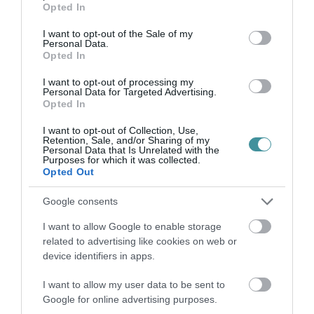
Opted In
bevándorlás okozta válsághelyzetet ...
use your data for below specified purposes in below Google
consent section.
I want to opt-out of the Sale of my
Personal Data.
MEGJELENT A RENDELET AZ IDEI ÉRETTSÉGIRŐL: NÉHÁNY
Opted In
ESETBEN AZÉRT SZÓBELIK IS LESZNEK
2021. április 10
|
Mindenki ügye
I want to opt-out of processing my
Pénteken jelent meg a Magyar Közlönyben az a rendelet, ami
Personal Data for Targeted Advertising.
Opted In
leírja, hogyan tervezi az idei érettségit a magyar kormány -
szemlézett a HVG. A kormányhatározat szerint alapvetően az
I want to opt-out of Collection, Use,
értettségi tan...
Retention, Sale, and/or Sharing of my
Personal Data that Is Unrelated with the
Purposes for which it was collected.
REGGEL 5 ÓRA ÉS ESTE FÉL 10 KÖZÖTT LEHETNEK MAJD NYITVA
Opted Out
A TERASZOK
2021. április 15
|
Mindenki ügye
Google consents
A járvány megfékezése érdekében a kormány meghosszabbítja a
I want to allow Google to enable storage
jelenleg is érvényben lévő védelmi intézkedéseket, tehát április
related to advertising like cookies on web or
19. után is kötelező lesz a közterületeken a maszkviselés, a
device identifiers in apps.
távolságtar...
I want to allow my user data to be sent to
ÍGY PRÓBÁLJA AZ ORBÁN-KORMÁNY MEGÁLLÍTANI A FÉKTELEN
Google for online advertising purposes.
ÉPÍTŐIPARI DRÁGULÁST