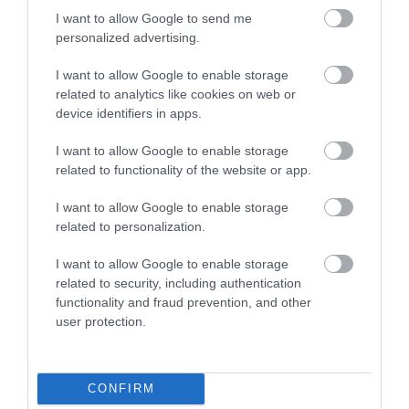
2021. július 09
|
Mindenki ügye
I want to allow Google to send me
Megjelentek a kormány által már korábban bejelentett
personalized advertising.
jogszabályok: építőanyagot csak engedéllyel lehet exportálni, az
állam elővételi joggal rendelkezik a termékekre és kiegészítő
I want to allow Google to enable storage
bányajáradékot k...
related to analytics like cookies on web or
device identifiers in apps.
HÁTRAARC: VISSZAVONTA A KORMÁNY A NÉVTELEN
ADOMÁNYOZÁST TILTÓ RENDELETET
I want to allow Google to enable storage
2021. július 17
|
Mindenki ügye
related to functionality of the website or app.
Törölte a kormány a civil szervezetek adományozóinak
bejelentési kötelezettségét – szúrta ki a HVG. A szabályt július 1-
I want to allow Google to enable storage
től vezették be, de csak két hétig élt, a gyakorlatban nem volt idő
related to personalization.
al...
I want to allow Google to enable storage
related to security, including authentication
RENDELETET ADTAK KI A MŰTÉT ELŐTTI PCR-TESZTRŐL: NÉHÁNY
functionality and fraud prevention, and other
ESETBEN NEM KELL FIZETNI ÉRTE
2021. augusztus 06
|
Mindenki ügye
user protection.
Kásler Miklós, az emberi erőforrások minisztere még májusban
hozott utasítást arról, hogy halasztható műtétre és rehabilitációs
ellátásra csak az mehet a magyar egészségügyben, akinek van
CONFIRM
érvény...