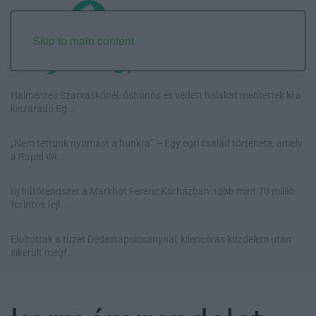
Skip to main content
Halmentés Szarvaskőnél: őshonos és védett halakat mentettek ki a
kiszáradó Eg...
„Nem tettünk nyomást a fiunkra” – Egy egri család története, amely
a Rapid Wi...
Új hűtőrendszer a Markhot Ferenc Kórházban: több mint 70 millió
forintos fejl...
Eloltották a tüzet Dédestapolcsánynál, kilencórás küzdelem után
sikerült megf...