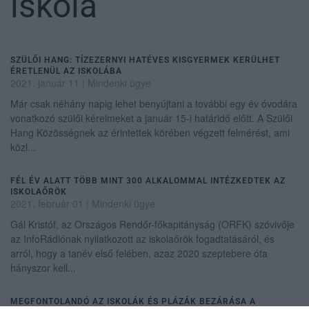
iskola
SZÜLŐI HANG: TÍZEZERNYI HATÉVES KISGYERMEK KERÜLHET
ÉRETLENÜL AZ ISKOLÁBA
2021. január 11
|
Mindenki ügye
Már csak néhány napig lehet benyújtani a további egy év óvodára
vonatkozó szülői kérelmeket a január 15-i határidő előtt. A Szülői
Hang Közösségnek az érintettek körében végzett felmérést, ami
közl...
FÉL ÉV ALATT TÖBB MINT 300 ALKALOMMAL INTÉZKEDTEK AZ
ISKOLAŐRÖK
2021. február 01
|
Mindenki ügye
Gál Kristóf, az Országos Rendőr-főkapitányság (ORFK) szóvivője
az InfoRádiónak nyilatkozott az iskolaőrök fogadtatásáról, és
arról, hogy a tanév első felében, azaz 2020 szeptebere óta
hányszor kell...
MEGFONTOLANDÓ AZ ISKOLÁK ÉS PLÁZÁK BEZÁRÁSA A