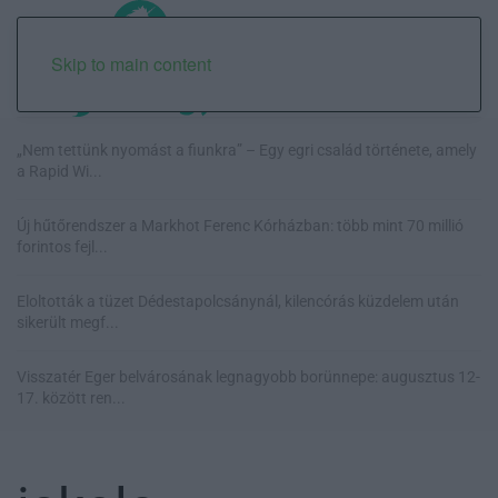
Skip to main content
„Nem tettünk nyomást a fiunkra” – Egy egri család története, amely
a Rapid Wi...
Új hűtőrendszer a Markhot Ferenc Kórházban: több mint 70 millió
forintos fejl...
Eloltották a tüzet Dédestapolcsánynál, kilencórás küzdelem után
sikerült megf...
Visszatér Eger belvárosának legnagyobb borünnepe: augusztus 12-
17. között ren...