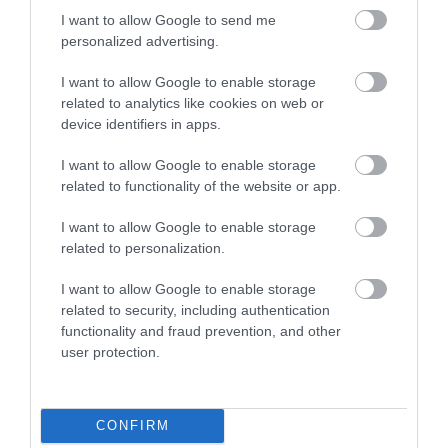
2021. április 07
|
Mindenki ügye
I want to allow Google to send me
Az ADOM Diákmozgalom (az egykori Független Diákparlament)
personalized advertising.
felhívást tett közzé, amelyben a jelenléti oktatás ellen a diákok,
szülők, tanárok összefogását kérte – számolt be a 24.hu. A
I want to allow Google to enable storage
diákok az...
related to analytics like cookies on web or
device identifiers in apps.
ÖT SZAKSZERVEZETI SZÖVETSÉG KÉRI, HOGY MARADJANAK
ZÁRVA AZ ISKOLÁK ÉS AZ ÓVODÁK
I want to allow Google to enable storage
2021. április 14
|
Mindenki ügye
related to functionality of the website or app.
Öt szakszervezeti szövetség közös nyilatkozata szerint a
koronavírus-járvány miatt a gyerekekre is veszélyes az óvodák és
I want to allow Google to enable storage
az általános iskolák kinyitása. A Szakszervezetek
related to personalization.
Együttműködési Fóruma...
I want to allow Google to enable storage
related to security, including authentication
NEM KÖTELEZŐ ISKOLÁBA KÜLDENI A GYEREKET HÉTFŐTŐL, DE
functionality and fraud prevention, and other
HA TÚL SOK A HIÁNYZÁS, OSZTÁLYOZÓ VIZSGA JÖN
2021. április 15
|
Mindenki ügye
user protection.
„Tegnap az óvodákban a gyerekek 11%-a volt bent, a nyitástól azt
várjuk, hogy az eddigi összevont csoportok helyett újra
visszaálljanak a korábbi csoportok" – mondta Maruzsa
CONFIRM
Zoltán oktatásügyi...