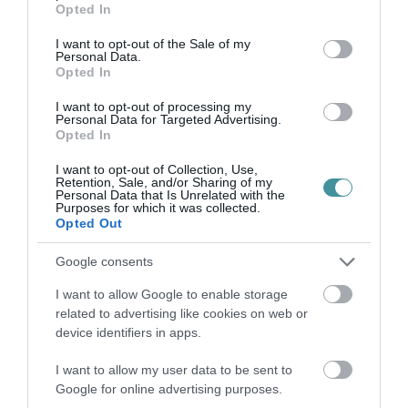
Opted In
dolg...
use your data for below specified purposes in below Google
consent section.
I want to opt-out of the Sale of my
Personal Data.
INDEX: AZ ISKOLÁK ÉS A TERASZOK KINYITÁSA JÖHET ELŐSZÖR
Opted In
A HÚSVÉTOT KÖVETŐEN
2021. március 20
|
Mindenki ügye
I want to opt-out of processing my
Az Index szombat délelőtt arról számolt be, hogy úgy értesültek:
Personal Data for Targeted Advertising.
Opted In
az Operatív Törzs most készülő újranyitási terve a korlátozások
fokozatos feloldásával számol, tehát nem egyszeri és átfogó
I want to opt-out of Collection, Use,
lazításs...
Retention, Sale, and/or Sharing of my
Personal Data that Is Unrelated with the
Purposes for which it was collected.
KI GONDOLTA VOLNA: KAOTIKUSAN MŰKÖDIK A TANÁROK OLTÁSI
Opted Out
REGISZTRÁCIÓJA
2021. március 30
|
Mindenki ügye
Google consents
Az elmúlt egy-két napban több megkeresést is kapott a
I want to allow Google to enable storage
Pedagógusok Demokratikus Szakszervezete (PDSZ) olyan
related to advertising like cookies on web or
tanároktól, akik arról kaptak értesítést, hogy még nem
device identifiers in apps.
regisztráltak a koronavírus elleni ...
I want to allow my user data to be sent to
"NEM MEGYÜNK SULIBA ÁPRILIS 19-TŐL!" – KORAINAK TARTJA
Google for online advertising purposes.
AZ ISKOLANYITÁST A DIÁKMOZGALOM