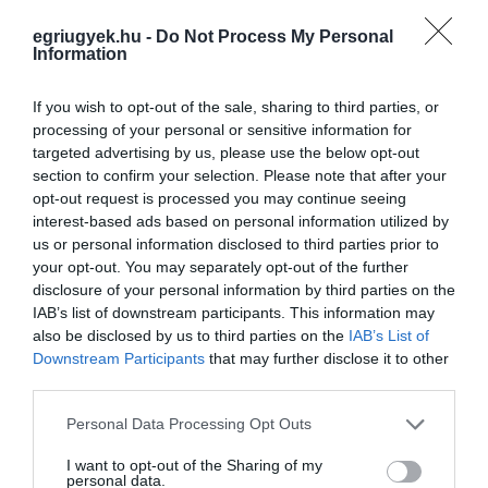
NÉPEGÉSZSÉGÜGYI KÖZPONT JÁRVÁNYÜGYI VEZETŐJE SZERINT
2021. február 27
|
Mindenki ügye
egriugyek.hu -
Do Not Process My Personal
Information
Ahogy arról az Egri Ügyek is beszámolt, a Pedagógusok
Demokratikus Szakszervezete pénteken nyílt levélben kérte
Orbán Viktort: rendelje el a digitális munkavégzést valamennyi
If you wish to opt-out of the sale, sharing to third parties, or
köznevelési intézményb...
processing of your personal or sensitive information for
targeted advertising by us, please use the below opt-out
section to confirm your selection. Please note that after your
MOST AKKOR MÉGIS LESZ GYEREKFELÜGYELET HÉTFŐTŐL AZ
ÓVODÁKBAN ÉS ISKOLÁKBAN
opt-out request is processed you may continue seeing
2021. március 06
|
Mindenki ügye
interest-based ads based on personal information utilized by
us or personal information disclosed to third parties prior to
A pénteki hivatalos közlések szerint még úgy volt, hogy a
your opt-out. You may separately opt-out of the further
korábbiaktól eltérően most sem az iskolákban, sem az óvodákban
disclosure of your personal information by third parties on the
nem lesz gyermekfelügyelet. Ehhez képest a helyzet válzotni
IAB’s list of downstream participants. This information may
látszik, legaláb...
also be disclosed by us to third parties on the
IAB’s List of
Downstream Participants
that may further disclose it to other
KIDERÜLT: ENNYI GYEREK SZÁMÁRA KÉRTEK FELÜGYELETET A
third parties.
SZÜLŐK EGER ISKOLÁIBAN ÉS ÓVODÁIBAN
2021. március 19
|
Eger ügye
Please note that this website/app uses one or more Google
Personal Data Processing Opt Outs
Március 8.-i hatállyal a kormány elrendelte az általános iskolák és
services and may gather and store information including but
az óvodák bezárását is a járvány harmadik hulláma miatt, a már
not limited to your visit or usage behaviour. You may click to
I want to opt-out of the Sharing of my
personal data.
tavaly november óta zárva tartó középiskolák után. Ez viszont
grant or deny consent to Google and its third-party tags to