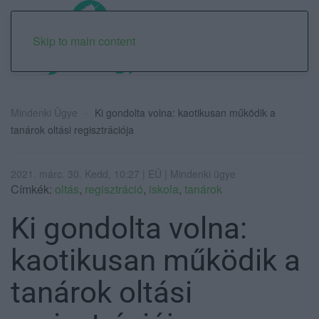
Skip to main content
Mindenki Ügye
Ki gondolta volna: kaotikusan működik a
tanárok oltási regisztrációja
2021. márc. 30. Kedd, 10:27 | EÜ | Mindenki ügye
Címkék:
oltás
,
regisztráció
,
iskola
,
tanárok
Ki gondolta volna:
kaotikusan működik a
tanárok oltási