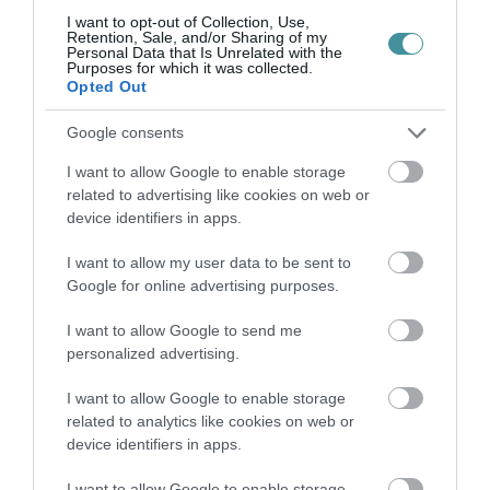
I want to opt-out of Collection, Use,
Retention, Sale, and/or Sharing of my
Personal Data that Is Unrelated with the
Purposes for which it was collected.
Opted Out
Google consents
Legfrissebb híreink
I want to allow Google to enable storage
related to advertising like cookies on web or
device identifiers in apps.
35 PERCES TANÓRÁK ÉS KEVESEBB HÁZI
I want to allow my user data to be sent to
FELADAT JÖHET AZ ALSÓ ...
Google for online advertising purposes.
2026. augusztus 08
|
Mindenki ügye
I want to allow Google to send me
personalized advertising.
BAKA ANDRÁST JELÖLI KÖZTÁRSASÁGI
I want to allow Google to enable storage
ELNÖKNEK A TISZA
related to analytics like cookies on web or
2026. augusztus 08
|
Mindenki ügye
device identifiers in apps.
I want to allow Google to enable storage