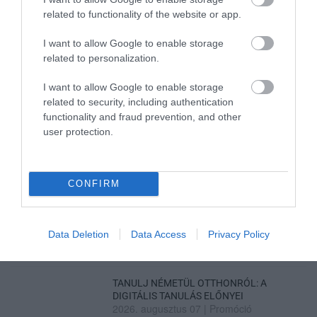
related to functionality of the website or app.
ÚJ MAGYAR KÜLÜGYI STRATÉGIA KÉSZÜL,
TELJES SZAKÍTÁS JÖN A...
I want to allow Google to enable storage
2026. augusztus 08
|
Mindenki ügye
related to personalization.
I want to allow Google to enable storage
related to security, including authentication
TATA ELBŰVÖLŐ LÁTVÁNYOSSÁGAI,
functionality and fraud prevention, and other
AMIKÉRT ÉRDEMES MEGNÉZNI
user protection.
2026. augusztus 08
|
Promóció
CONFIRM
TÖBB MINT EGY HÓNAP IS LEHET, MIRE
TELJESEN ÚJRAINDUL A P...
2026. augusztus 07
|
Mindenki ügye
Data Deletion
Data Access
Privacy Policy
TANULJ NÉMETÜL OTTHONRÓL: A
DIGITÁLIS TANULÁS ELŐNYEI
2026. augusztus 07
|
Promóció