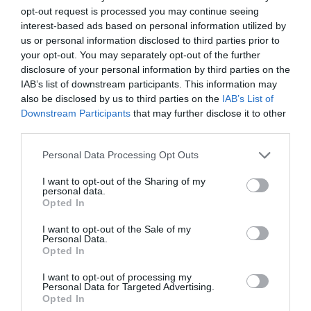
opt-out request is processed you may continue seeing
de ehhez legkésőbb hétfő éjfélig el kell
interest-based ads based on personal information utilized by
küldeniük jelentkezésüket. A PDSZ arra
us or personal information disclosed to third parties prior to
figyelmeztet, ha valakinél csak a határidő után
your opt-out. You may separately opt-out of the further
disclosure of your personal information by third parties on the
derül ki, hogy azért nem fogadták a
IAB’s list of downstream participants. This information may
regisztrációját, mert véletlenül rossz adatokat
also be disclosed by us to third parties on the
IAB’s List of
Downstream Participants
that may further disclose it to other
adott meg, az kieshet a pedagógusok oltási
third parties.
programjából.
Please note that this website/app uses one or more Google
Personal Data Processing Opt Outs
services and may gather and store information including but
not limited to your visit or usage behaviour. You may click to
I want to opt-out of the Sharing of my
personal data.
grant or deny consent to Google and its third-party tags to
Opted In
use your data for below specified purposes in below Google
consent section.
I want to opt-out of the Sale of my
Ne maradjon le a legfrissebb hírekről, kövessen
Personal Data.
bennünket az EGRI ÜGYEK Google Hírek oldalán!
Opted In
I want to opt-out of processing my
Personal Data for Targeted Advertising.
VISSZA A FŐOLDALRA
Opted In