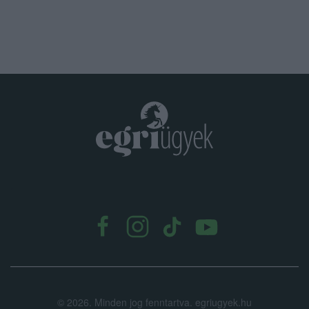
.
©
2026.
Minden jog fenntartva. egriugyek.hu