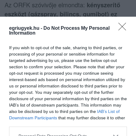
Az ORFK szóvivője elmondta:
kényszerítő
eszközt (gázspray, bilincs, gumibot) ez
idáig (nem egészen öt hónap alatt) egyelőre
egriugyek.hu -
Do Not Process My Personal
nem kellett alkalmaznia iskolaőrnek
Information
Magyarországon.
If you wish to opt-out of the sale, sharing to third parties, or
processing of your personal or sensitive information for
Intézkedni összesen 308 alkalommal kellett,
targeted advertising by us, please use the below opt-out
ebből 72 alkalommal kellett fellépni
section to confirm your selection. Please note that after your
bűncselekmény vagy szabálysértés miatt,
opt-out request is processed you may continue seeing
interest-based ads based on personal information utilized by
amiből 48-szor bűncselekmény, jellemzően
us or personal information disclosed to third parties prior to
garázdaság, testi sértés miatt, illetve 24-szer
your opt-out. You may separately opt-out of the further
disclosure of your personal information by third parties on the
történt szabálysértés.
IAB’s list of downstream participants. This information may
also be disclosed by us to third parties on the
IAB’s List of
Downstream Participants
that may further disclose it to other
third parties.
Please note that this website/app uses one or more Google