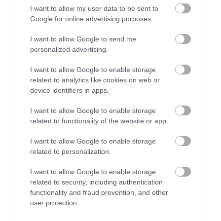
I want to allow my user data to be sent to
Google for online advertising purposes.
I want to allow Google to send me
MEHRINGER, CO LEE ÉS A
personalized advertising.
BLAHALOUISIANA KONCERTJÉT IS
LÁTHA...
I want to allow Google to enable storage
2026. augusztus 10
|
Programok
related to analytics like cookies on web or
device identifiers in apps.
I want to allow Google to enable storage
related to functionality of the website or app.
MIKÉNT LEHETÜNK TUDATOSABBAK A
MINDENNAPOKBAN?
I want to allow Google to enable storage
2026. augusztus 10
|
Promóció
related to personalization.
I want to allow Google to enable storage
related to security, including authentication
functionality and fraud prevention, and other
user protection.
A MESTERSÉGES INTELLIGENCIA
MINDENNAPI ÁTALAKULÁSA