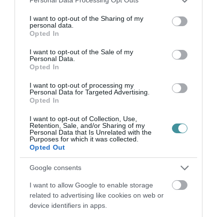
Personal Data Processing Opt Outs
services and may gather and store information including but
not limited to your visit or usage behaviour. You may click to
I want to opt-out of the Sharing of my
Ne maradjon le a legfrissebb hírekről, kövessen
personal data.
grant or deny consent to Google and its third-party tags to
bennünket az EGRI ÜGYEK Google Hírek oldalán!
Opted In
use your data for below specified purposes in below Google
consent section.
I want to opt-out of the Sale of my
Personal Data.
VISSZA A FŐOLDALRA
Opted In
I want to opt-out of processing my
Personal Data for Targeted Advertising.
Opted In
I want to opt-out of Collection, Use,
Retention, Sale, and/or Sharing of my
Personal Data that Is Unrelated with the
Purposes for which it was collected.
Legfrissebb híreink
Opted Out
Google consents
I want to allow Google to enable storage
VIZET VISZNEK A VADAKNAK A BÜKK-
related to advertising like cookies on web or
FENNSÍKRA – A TARTÓS SZÁR...
device identifiers in apps.
2026. augusztus 10
|
Zöld hírek