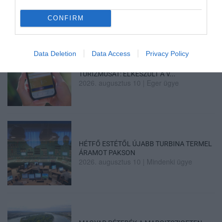
2026. augusztus 10
|
Promóció
CONFIRM
Data Deletion
Data Access
Privacy Policy
ÚJ MOBILALKALMAZÁS ERŐSÍTI EGER
TURIZMUSÁT: ELKÉSZÜLT A V...
2026. augusztus 10
|
Eger ügye
HÉTFŐ ESTÉTŐL ÚJABB TURBINA TERMEL
ÁRAMOT PAKSON
2026. augusztus 10
|
Mindenki ügye