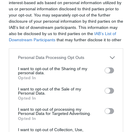
iskolaőrség
interest-based ads based on personal information utilized by
us or personal information disclosed to third parties prior to
your opt-out. You may separately opt-out of the further
disclosure of your personal information by third parties on the
FÉL ÉV ALATT TÖBB MINT 300 ALKALOMMAL INTÉZKEDTEK AZ
IAB’s list of downstream participants. This information may
ISKOLAŐRÖK
also be disclosed by us to third parties on the
IAB’s List of
2021. február 01
|
Mindenki ügye
Downstream Participants
that may further disclose it to other
Gál Kristóf, az Országos Rendőr-főkapitányság (ORFK) szóvivője
third parties.
az InfoRádiónak nyilatkozott az iskolaőrök fogadtatásáról, és
arról, hogy a tanév első felében, azaz 2020 szeptebere óta
Please note that this website/app uses one or more Google
Personal Data Processing Opt Outs
hányszor kell...
services and may gather and store information including but
not limited to your visit or usage behaviour. You may click to
I want to opt-out of the Sharing of my
personal data.
grant or deny consent to Google and its third-party tags to
AZ ISKOLAŐRSÉG ELSŐ ÉVE: EZ VOLT A TAPASZTALAT HEVES
Opted In
use your data for below specified purposes in below Google
MEGYÉBEN
2021. július 05
|
Környék ügye
consent section.
I want to opt-out of the Sale of my
Personal Data.
A most lezárt tanévben már a Heves megyei iskolákban is jelen
Opted In
voltak a tavaly létrehozott iskolaőrség tagjai. Horváth László,
miniszterelnöki megbízott, Gyöngyös és térségének fideszes
I want to opt-out of processing my
Personal Data for Targeted Advertising.
országgyűlés...
Opted In
I want to opt-out of Collection, Use,