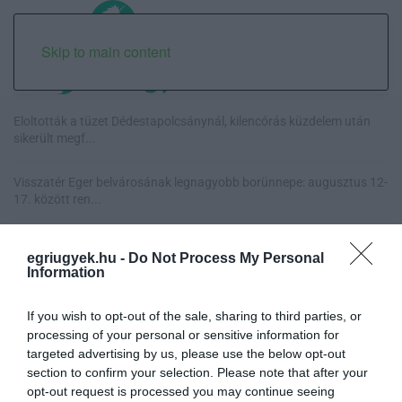
Skip to main content
Eloltották a tüzet Dédestapolcsánynál, kilencórás küzdelem után
sikerült megf...
Visszatér Eger belvárosának legnagyobb borünnepe: augusztus 12-
17. között ren...
Közmédiások évekig gyűjtötték a bizonyítékokat, belső
egriugyek.hu -
Do Not Process My Personal
dokumentum tárja fel az...
Information
Betört kirakatok a Katona téren és a Széchenyi utcán, rendőrségi
If you wish to opt-out of the sale, sharing to third parties, or
vizsgálat in...
processing of your personal or sensitive information for
targeted advertising by us, please use the below opt-out
section to confirm your selection. Please note that after your
opt-out request is processed you may continue seeing