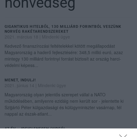
honvédség
GIGANTIKUS HITELBŐL, 130 MILLIÁRD FORINTBÓL VESZÜNK
NORVÉG RAKÉTARENDSZEREKET
2021. március 18
|
Mindenki ügye
Kedvező finanszírozási feltételekkel kötött megállapodást
Magyarország a haderő fejlesztésére: 348,5 millió euró, azaz
mintegy 130 milliárd forintnyi forrást biztosít az ország harci-
védelmi képess...
MENET, INDULJ!
2021. június 14
|
Mindenki ügye
Magyarország olyan jelentős szerepet vállal a NATO
működésében, amilyenre ezidáig nem került sor - jelentette ki
Szijjártó Péter külgazdasági és külügyminiszter vasárnap, fél
nappal az észak-atlant...
47 ÉV – IDEIGLENESEN (VIDEÓ)
2021. június 19
|
Mindenki ügye