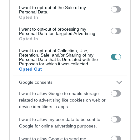
Honvédség par...
consent section.
I want to opt-out of the Sale of my
Personal Data.
MEGÚSZNÁ A SOROZÁST? HADIÁLLAPOT NÉLKÜL IS BÜNTETHETŐ
Opted In
LESZ A SZÁNDÉK
2022. október 29
|
Mindenki ügye
I want to opt-out of processing my
Personal Data for Targeted Advertising.
Módosították a Büntető törvénykönyvet, hogy nehezebb legyen
Opted In
elkerülni a hadköteleseknek a bevonulást. A Büntető
törvénykönyv módosításával a katonai szolgálat alóli kibúvás már
I want to opt-out of Collection, Use,
azelőtt büntethe...
Retention, Sale, and/or Sharing of my
Personal Data that Is Unrelated with the
Purposes for which it was collected.
Opted Out
LÉZERREL ELVAKÍTOTTA A VADÁSZPILÓTÁKAT, KOMOLY BAJT
OKOZOTT
2022. december 14
|
Riasztó
Google consents
A Miskolci Járási Ügyészség vádat emelt egy 45 éves férfi ellen
I want to allow Google to enable storage
több rendbeli közlekedés biztonsága elleni bűntett miatt, aki a
related to advertising like cookies on web or
háza udvaráról lézerfényt kibocsátó pointerrel a kiképzési
device identifiers in apps.
gyakorl...
I want to allow my user data to be sent to
KFOR: TÖBB MAGYAR KATONÁT MEGLŐTTEK A KOSZOVÓI
Google for online advertising purposes.
ZAVARGÁSOK ALATT
2023. május 30
|
Mindenki ügye
I want to allow Google to send me