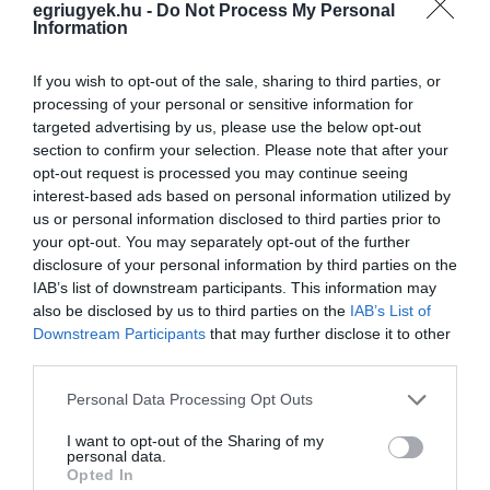
egriugyek.hu -
Do Not Process My Personal
Sokan felszabadítóként ünnepelték őket, mások a megszállók
Information
kifejezést tartották helyesebbnek, írja a honvedelem.hu. Voltak
fegyverbarátok és szövetségesek, miközben titkos megállapodás
If you wish to opt-out of the sale, sharing to third parties, or
keretében nu...
processing of your personal or sensitive information for
targeted advertising by us, please use the below opt-out
EGY ÉV KATONÁSKODÁSSAL TÖBB PLUSZ FELVÉTELI PONTOT
section to confirm your selection. Please note that after your
LEHET MAJD KAPNI, MINT EGY EMELT SZINTŰ ÉRETTSÉGIVEL
opt-out request is processed you may continue seeing
VAGY FELSŐFOKÚ NYELVVIZSGÁVAL
interest-based ads based on personal information utilized by
2021. augusztus 28
|
Mindenki ügye
us or personal information disclosed to third parties prior to
Plusz pontokat kapnak a felsőoktatási felvételihez azok a fiatalok,
your opt-out. You may separately opt-out of the further
akik az egyetem előtt fél- vagy egy évet szolgálnak a
disclosure of your personal information by third parties on the
honvédségnél, jelentette be Benkő Tibor honvédelmi miniszter
IAB’s list of downstream participants. This information may
pénteken az In...
also be disclosed by us to third parties on the
IAB’s List of
Downstream Participants
that may further disclose it to other
HATALMASAT KAMUZHATOTT A HONVÉDSÉG PARANCSNOKA,
third parties.
HOGY LEGYEN EGY KIS MIGRÁNS-TERRORISTA TÉMA
2021. augusztus 28
|
Mindenki ügye
Please note that this website/app uses one or more Google
Personal Data Processing Opt Outs
services and may gather and store information including but
Nem tudja megerősíteni a NATO, hogy egy Afganisztánból
not limited to your visit or usage behaviour. You may click to
I want to opt-out of the Sharing of my
kimenekített ember bombát szerelt egy repülő fedélzetén – írja a
personal data.
grant or deny consent to Google and its third-party tags to
24.hu arra a csütörtöki sajtótájkoztatóra utalva, ahol a Magyar
Opted In
use your data for below specified purposes in below Google