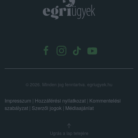
.
©
2026.
Minden jog fenntartva. egriugyek.hu
Impresszum
|
Hozzáférési nyilatkozat
|
Kommentelési
szabályzat
|
Szerzői jogok
|
Médiaajánlat
Ugrás a lap tetejére