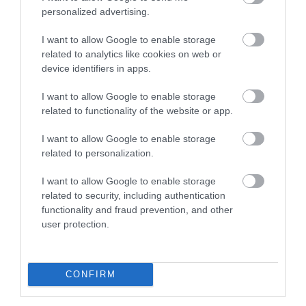
30 békefenntartó sérült meg az észak-koszovói Zvecanban a
personalized advertising.
hétfői zavargások közben – írja tájékoztatásában a KFOR. A
sérültek között 11 olasz és 19 magyar katona van, többségük
I want to allow Google to enable storage
barkács robbanósz...
related to analytics like cookies on web or
device identifiers in apps.
ELMARAD A KECSKEMÉTI REPÜLŐNAP
I want to allow Google to enable storage
2023. június 02
|
Mindenki ügye
related to functionality of the website or app.
A háború miatt elmarad a kecskeméti Nemzetközi Repülőnap és
Haditechnikai Bemutató – közölte a Honvédelmi Minisztérium
I want to allow Google to enable storage
június 2-án. A mostani háborús időkben a Honvédelmi
related to personalization.
Minisztérium és a M...
I want to allow Google to enable storage
related to security, including authentication
KI NEM TALÁLJA MIK ÉRKEZNEK MEGINT: GRIPENEK!
2024. március 19
|
Környék ügye
functionality and fraud prevention, and other
user protection.
Az MH vitéz Szentgyörgyi Dezső 101. Repülődandár hivatalaos
közösségi oldalán jelezte, hogy többek között Eger, Mezőkövesd
és Tiszafüred felett március 19-e és 21-e között, 12 óra 30-tól és
20 óra ...
CONFIRM
SÚLYOS BALESET A HONVÉDSÉGI GYAKORLÓTÉREN: EGY