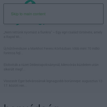
Skip to main content
„Nem tettünk nyomást a fiunkra” – Egy egri család története, amely
a Rapid Wi...
Új hűtőrendszer a Markhot Ferenc Kórházban: több mint 70 millió
forintos fejl...
Eloltották a tüzet Dédestapolcsánynál, kilencórás küzdelem után
sikerült megf...
Visszatér Eger belvárosának legnagyobb borünnepe: augusztus 12-
17. között ren...