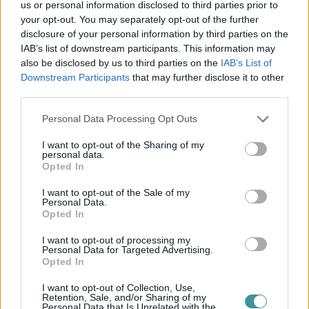
Kikötő
us or personal information disclosed to third parties prior to
Barta Autó
your opt-out. You may separately opt-out of the further
disclosure of your personal information by third parties on the
IAB’s list of downstream participants. This information may
also be disclosed by us to third parties on the
IAB’s List of
Downstream Participants
that may further disclose it to other
Eger Ügye
third parties.
Választás 2026
Mindenki Ügye
Please note that this website/app uses one or more Google
Personal Data Processing Opt Outs
Riasztó
services and may gather and store information including but
Egészség+
not limited to your visit or usage behaviour. You may click to
I want to opt-out of the Sharing of my
Otthon & Design
personal data.
grant or deny consent to Google and its third-party tags to
Kikötő
Opted In
use your data for below specified purposes in below Google
Barta Autó
consent section.
I want to opt-out of the Sale of my
Personal Data.
További rovatok
Opted In
I want to opt-out of processing my
Állás
Personal Data for Targeted Advertising.
Eger Outlet
Opted In
Zöld hírek
Sport
I want to opt-out of Collection, Use,
Programok
Retention, Sale, and/or Sharing of my
Personal Data that Is Unrelated with the
Környék ügye