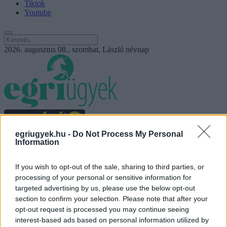
Tiktok
Youtube
2026. augusztus 08., szombat, László névnap
egriugyek.hu -
Do Not Process My Personal
Information
If you wish to opt-out of the sale, sharing to third parties, or
Eger Ügye
processing of your personal or sensitive information for
Választás 2026
targeted advertising by us, please use the below opt-out
Mindenki Ügye
section to confirm your selection. Please note that after your
Riasztó
opt-out request is processed you may continue seeing
Egészség+
interest-based ads based on personal information utilized by
Otthon & Design