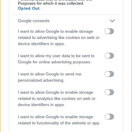
Purposes for which it was collected.
Városháza
Opted Out
Gasztro
Vélemény
Podcast
Google consents
Promóció
Fintech
I want to allow Google to enable storage
Fejleszd lelkesen
related to advertising like cookies on web or
Páros-páratlan
device identifiers in apps.
I want to allow my user data to be sent to
Impresszum
Google for online advertising purposes.
Hozzáférési nyilatkozat
Kommentelési szabályzat
Szerzői jogok
I want to allow Google to send me
Médiaajánlat
personalized advertising.
Kövess minket
I want to allow Google to enable storage
Facebook
related to analytics like cookies on web or
Instagram
device identifiers in apps.
Tiktok
Youtube
I want to allow Google to enable storage
related to functionality of the website or app.
Halmentés Szarvaskőnél: őshonos és védett halakat
mentettek ki a kiszáradó Eg...