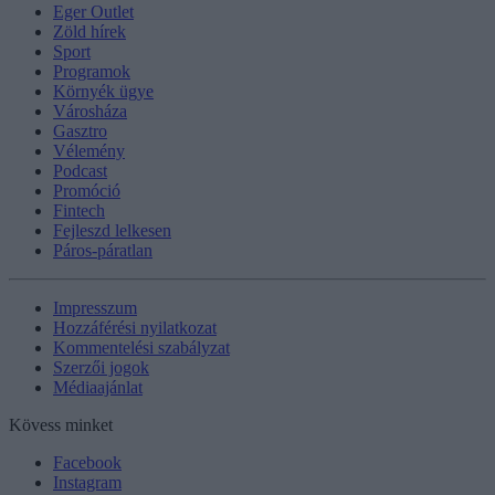
Eger Outlet
Zöld hírek
Sport
Programok
Környék ügye
Városháza
Gasztro
Vélemény
Podcast
Promóció
Fintech
Fejleszd lelkesen
Páros-páratlan
Impresszum
Hozzáférési nyilatkozat
Kommentelési szabályzat
Szerzői jogok
Médiaajánlat
Kövess minket
Facebook
Instagram