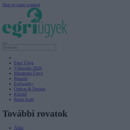
Skip to main content
Eger Ügye
Választás 2026
Mindenki Ügye
Riasztó
Egészség+
Otthon & Design
Kikötő
Barta Autó
További rovatok
Állás