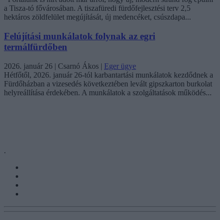
a Tisza-tó fővárosában. A tiszafüredi fürdőfejlesztési terv 2,5
hektáros zöldfelület megújítását, új medencéket, csúszdapa...
Felújítási munkálatok folynak az egri
termálfürdőben
2026. január 26
| Csarnó Ákos |
Eger ügye
Hétfőtől, 2026. január 26-tól karbantartási munkálatok kezdődnek a
Fürdőházban a vizesedés következtében levált gipszkarton burkolat
helyreállítása érdekében. A munkálatok a szolgáltatások működés...
.