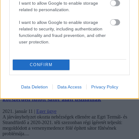
I want to allow Google to enable storage
related to personalization.
„Nem tettünk nyomást a fiunkra” – Egy egri család
története, amely a Rapid Wi...
I want to allow Google to enable storage
related to security, including authentication
Új hűtőrendszer a Markhot Ferenc Kórházban:
functionality and fraud prevention, and other
több mint 70 millió forintos fejl...
user protection.
Eloltották a tüzet Dédestapolcsánynál, kilencórás
küzdelem után sikerült megf...
CONFIRM
fürdő
Data Deletion
Data Access
Privacy Policy
Az egri fürdőben edző sportolók ezen a télen már
korszerűen fűtött sátor alatt úszhatnak
2021. január 11
|
Eger ügye
A járványhelyzet okozta nehézségek ellenére az Egri Termál- és
Strandfürdő a 2020-2021. téli szezonban régi ígéretét teljesíti:
megoldódott a versenymedence fölé épített sátor fűtésének
problémája....