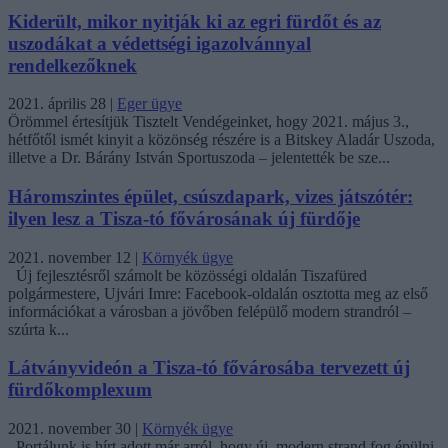
Kiderült, mikor nyitják ki az egri fürdőt és az
uszodákat a védettségi igazolvánnyal
rendelkezőknek
2021. április 28
|
Eger ügye
Örömmel értesítjük Tisztelt Vendégeinket, hogy 2021. május 3.,
hétfőtől ismét kinyit a közönség részére is a Bitskey Aladár Uszoda,
illetve a Dr. Bárány István Sportuszoda – jelentették be sze...
Háromszintes épület, csúszdapark, vizes játszótér:
ilyen lesz a Tisza-tó fővárosának új fürdője
2021. november 12
|
Környék ügye
Új fejlesztésről számolt be közösségi oldalán Tiszafüred
polgármestere, Ujvári Imre: Facebook-oldalán osztotta meg az első
információkat a városban a jövőben felépülő modern strandról –
szúrta k...
Látványvideón a Tisza-tó fővárosába tervezett új
fürdőkomplexum
2021. november 30
|
Környék ügye
Portálunk is hírt adott már arról, hogy új, modern strand fog épülni