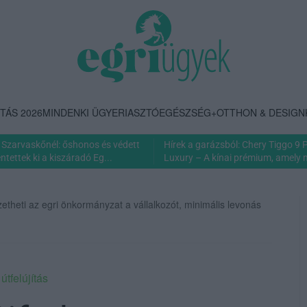
TÁS 2026
MINDENKI ÜGYE
RIASZTÓ
EGÉSZSÉG+
OTTHON & DESIGN
Szarvaskőnél: őshonos és védett
Hírek a garázsból: Chery Tiggo 9
tettek ki a kiszáradó Eg...
Luxury – A kínai prémium, amely 
zetheti az egri önkormányzat a vállalkozót, minimális levonás
 útfelújítás