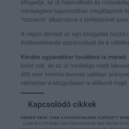
elfogadja, az út használható és műszakila
minőségével kapcsolatban megállapított k
"szankció" alkalmazna a kivitelezővel sze
A végső döntést az egri közgyűlés hozza 
értékcsökkenés elszámolását és a vállalko
Kérdés ugyanakkor továbbra is marad:
forint volt, és az út minősége miatt lakos
400 ezer forintos levonás valóban arányo
várhatóan a közgyűlésen is előkerül majd.
Kapcsolódó cikkek
VÁGNER ÁKOS: CSAK A KIFOGÁSTALANUL ELVÉGZETT MUNKÁ
Lezárult a Cifrakapu utca fejlesztésének első ütemét érintő
amelynek eredményeként Eger önkormányzata elfogadja és k