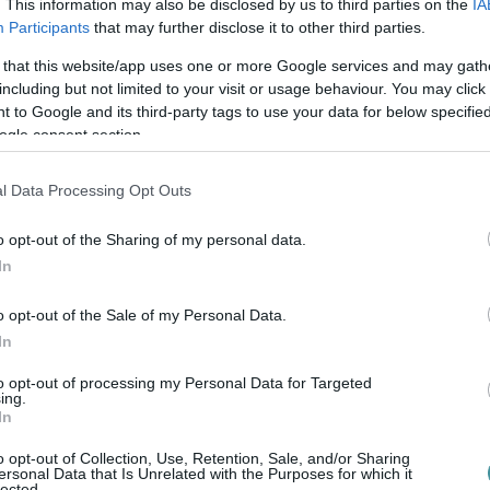
. This information may also be disclosed by us to third parties on the
IA
Participants
that may further disclose it to other third parties.
 that this website/app uses one or more Google services and may gath
bb jelzés érkezett arra, hogy az új burkolat
including but not limited to your visit or usage behaviour. You may click 
 to Google and its third-party tags to use your data for below specifi
ogle consent section.
üggetlen, akkreditált szervezetet bízott
l Data Processing Opt Outs
mérőkocsival vizsgálta meg az útfelületet.
o opt-out of the Sharing of my personal data.
kolat egyenetlenségét, nyomvályúsodását és
In
gynevezett IRI (International Roughness
o opt-out of the Sale of my Personal Data.
In
to opt-out of processing my Personal Data for Targeted
ing.
bbet kap a kivitelező
In
olyan súlyúak, hogy az útburkolatot újra
o opt-out of Collection, Use, Retention, Sale, and/or Sharing
ersonal Data that Is Unrelated with the Purposes for which it
lected.