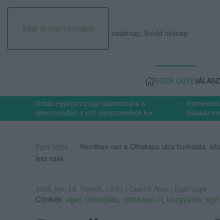
Skip to main content
2026. augusztus 09., vasárnap, Emőd névnap
EGER ÜGYE
VÁLASZ
Orbán egykori vízügyi államtitkára is
Halmentés 
ellentmondott a volt miniszterelnök kor...
halakat men
Eger Ügye
Rendben van a Cifrakapu utca burkolata, kifi
lesz csak
2026. jún. 19. Péntek, 13:01 | Csarnó Ákos | Eger ügye
Címkék:
eger
,
útfelújítás
,
cifrakapu út
,
közgyűlés
,
egri