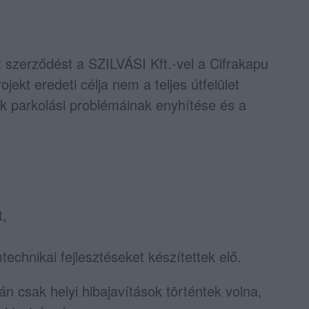
szerződést a SZILVÁSI Kft.-vel a Cifrakapu
ekt eredeti célja nem a teljes útfelület
ék parkolási problémáinak enyhítése és a
t,
echnikai fejlesztéseket készítettek elő.
án csak helyi hibajavítások történtek volna,