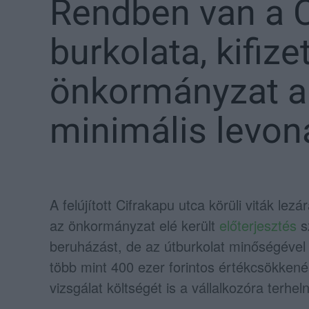
Rendben van a C
burkolata, kifize
önkormányzat a 
minimális levon
A felújított Cifrakapu utca körüli viták le
az önkormányzat elé került
előterjesztés
s
beruházást, de az útburkolat minőségével 
több mint 400 ezer forintos értékcsökkené
vizsgálat költségét is a vállalkozóra terhel