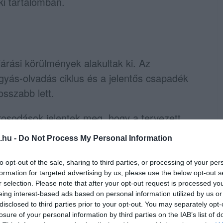
ki tartalomban.
járási körülmények alakultak ki. Az
gyás-olvadás ciklus és a jelentős csapadék
osszabb lett.
rosodások jelentek meg, hogy a tervezett
tartós megoldást. Emiatt a felek 2026
.hu -
Do Not Process My Personal Information
teljes érintett felületre új aszfaltszőnyeget
to opt-out of the sale, sharing to third parties, or processing of your per
formation for targeted advertising by us, please use the below opt-out s
r selection. Please note that after your opt-out request is processed y
tmunkát jelentett, így a beruházás nettó
eing interest-based ads based on personal information utilized by us or
7 millió forintra emelkedett.
disclosed to third parties prior to your opt-out. You may separately opt-
losure of your personal information by third parties on the IAB’s list of