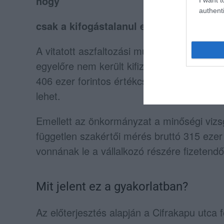
hogy
authenti
csak a kifogástalanul elvégzett munkát 
A vitatott aszfaltozási munkákra jutó köze
egyelőre nem került kifizetésre. A közgyűlé
406 ezer forintos értékcsökkenést, így a v
lehet.
Emellett az önkormányzat a minőségi vizsgá
független szakértői mérés bruttó 315 ezer
vonnának le a vállalkozó részére fizetend
Mit jelent ez a gyakorlatban?
Az előterjesztés alapján a Cifrakapu utca 