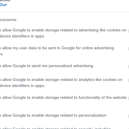
st indokolnak.
Out
consents
o allow Google to enable storage related to advertising like cookies on
evice identifiers in apps.
06 ezer 724 forint
o allow my user data to be sent to Google for online advertising
s.
to allow Google to send me personalized advertising.
ezt az összeget vonják le a kivitelező
o allow Google to enable storage related to analytics like cookies on
evice identifiers in apps.
szét
o allow Google to enable storage related to functionality of the website
ot fizettek ki a vállalkozónak két részszámla
o allow Google to enable storage related to personalization.
er Ákos polgármester azt nyilatkozta,
o allow Google to enable storage related to security, including