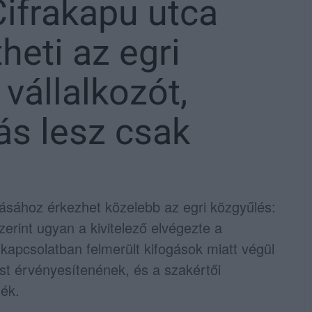
ifrakapu utca
theti az egri
vállalkozót,
ás lesz csak
zárásához érkezhet közelebb az egri közgyűlés:
zerint ugyan a kivitelező elvégezte a
kapcsolatban felmerült kifogások miatt végül
st érvényesítenének, és a szakértői
nék.