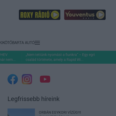
KIKÖTŐ
BARTA AUTÓ
 PHEV
„Nem tettünk nyomást a fiunkra” – Egy egri
már nem...
család története, amely a Rapid Wi...
Legfrissebb híreink
ORBÁN EGYKORI VÍZÜGYI