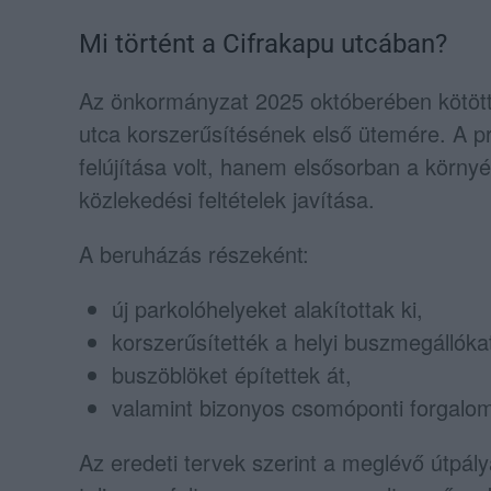
Mi történt a Cifrakapu utcában?
Az önkormányzat 2025 októberében kötött 
utca korszerűsítésének első ütemére. A proj
felújítása volt, hanem elsősorban a körny
közlekedési feltételek javítása.
A beruházás részeként:
új parkolóhelyeket alakítottak ki,
korszerűsítették a helyi buszmegállóka
buszöblöket építettek át,
valamint bizonyos csomóponti forgalomt
Az eredeti tervek szerint a meglévő útpály