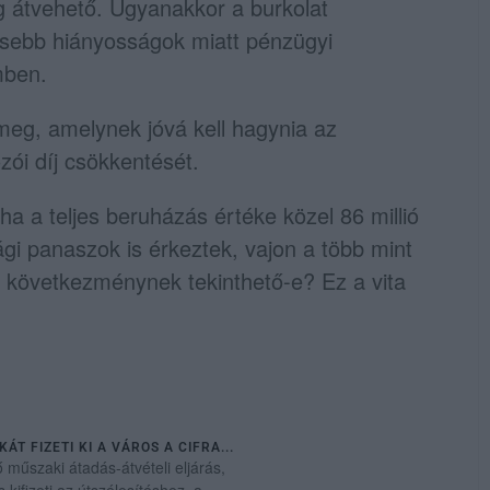
g átvehető. Ugyanakkor a burkolat
isebb hiányosságok miatt pénzügyi
mben.
meg, amelynek jóvá kell hagynia az
zói díj csökkentését.
ha a teljes beruházás értéke közel 86 millió
sági panaszok is érkeztek, vajon a több mint
s következménynek tekinthető-e? Ez a vita
T FIZETI KI A VÁROS A CIFRA...
 műszaki átadás-átvételi eljárás,
ifizeti az útszélesítéshez, a