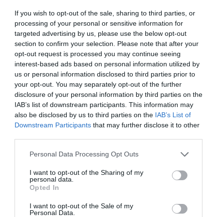
használhatják. Vágner Ákos szerint ezek a
fejlesztések jelentős előrelépést jelentenek a
If you wish to opt-out of the sale, sharing to third parties, or
processing of your personal or sensitive information for
Felsőváros számára.
targeted advertising by us, please use the below opt-out
section to confirm your selection. Please note that after your
A polgármester hozzátette: a város és a
opt-out request is processed you may continue seeing
interest-based ads based on personal information utilized by
kivitelező között egyetértés van abban, hogy a
us or personal information disclosed to third parties prior to
felmerült problémát a jogszabályoknak
your opt-out. You may separately opt-out of the further
disclosure of your personal information by third parties on the
megfelelően, a városlakók érdekeit szem előtt
IAB’s list of downstream participants. This information may
tartva kell rendezni. Az egyeztetések addig
also be disclosed by us to third parties on the
IAB’s List of
folytatódnak, amíg minden fél számára
Downstream Participants
that may further disclose it to other
third parties.
elfogadható szakmai megoldás nem születik.
Please note that this website/app uses one or more Google
Personal Data Processing Opt Outs
services and may gather and store information including but
A Cifrakapu utcai beruházás ügye jól mutatja,
not limited to your visit or usage behaviour. You may click to
I want to opt-out of the Sharing of my
milyen kihívásokkal járnak az önkormányzati
personal data.
grant or deny consent to Google and its third-party tags to
Opted In
fejlesztések. A közpénzből finanszírozott
use your data for below specified purposes in below Google
consent section.
I want to opt-out of the Sale of my
beruházásoknál a megrendelőnek egyszerre
Personal Data.