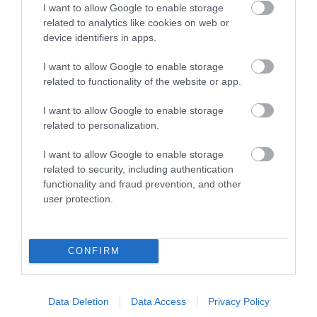
teszi szükségessé, ami újabb műszaki és
I want to allow Google to enable storage
related to analytics like cookies on web or
pénzügyi kérdéseket vethet fel.
device identifiers in apps.
indexkép: Vágner Ákos facebook
I want to allow Google to enable storage
related to functionality of the website or app.
I want to allow Google to enable storage
related to personalization.
I want to allow Google to enable storage
Ne maradjon le a legfrissebb hírekről, kövessen
related to security, including authentication
bennünket az EGRI ÜGYEK Google Hírek oldalán!
functionality and fraud prevention, and other
user protection.
VISSZA A FŐOLDALRA
CONFIRM
Data Deletion
Data Access
Privacy Policy