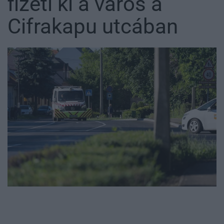
fizeti ki a város a
Cifrakapu utcában