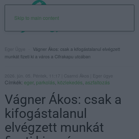
Skip to main content
Eger Ügye
Vágner Ákos: csak a kifogástalanul elvégzett
munkát fizeti ki a város a Cifrakapu utcában
2026. jún. 05. Péntek, 11:17 | Csarnó Ákos | Eger ügye
Címkék:
eger
,
parkolás
,
közlekedés
,
aszfaltozás
Vágner Ákos: csak a
kifogástalanul
elvégzett munkát