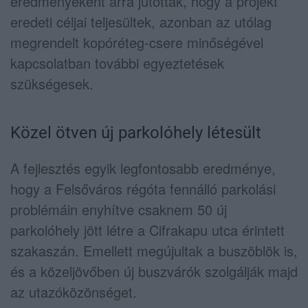
eredményeként arra jutottak, hogy a projekt
eredeti céljai teljesültek, azonban az utólag
megrendelt kopóréteg-csere minőségével
kapcsolatban további egyeztetések
szükségesek.
Közel ötven új parkolóhely létesült
A fejlesztés egyik legfontosabb eredménye,
hogy a Felsőváros régóta fennálló parkolási
problémáin enyhítve csaknem 50 új
parkolóhely jött létre a Cifrakapu utca érintett
szakaszán. Emellett megújultak a buszöblök is,
és a közeljövőben új buszvárók szolgálják majd
az utazóközönséget.