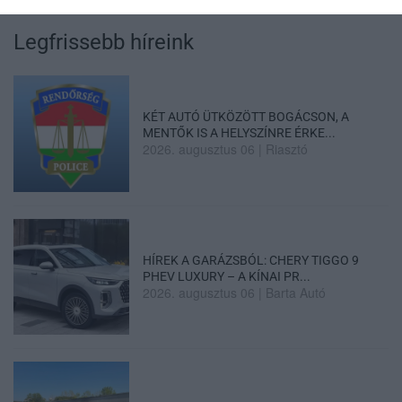
Legfrissebb híreink
KÉT AUTÓ ÜTKÖZÖTT BOGÁCSON, A
MENTŐK IS A HELYSZÍNRE ÉRKE...
2026. augusztus 06
|
Riasztó
HÍREK A GARÁZSBÓL: CHERY TIGGO 9
PHEV LUXURY – A KÍNAI PR...
2026. augusztus 06
|
Barta Autó