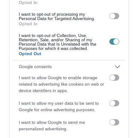
kell biztosítania a fejlesztések megvalósulását
Opted In
és a megfelelő minőséget. Az építőipari
I want to opt-out of processing my
Personal Data for Targeted Advertising.
gyakorlatban nem ritka, hogy egy projekt során
Opted In
utólagos műszaki igények merülnek fel,
I want to opt-out of Collection, Use,
azonban ezek teljesítésének minőségét
Retention, Sale, and/or Sharing of my
Personal Data that Is Unrelated with the
Purposes for which it was collected.
ugyanúgy ellenőrizni kell, mint az eredeti
Opted Out
szerződésben szereplő munkákat. A mostani
Google consents
döntés azt jelzi, hogy Eger önkormányzata az
elkészült és megfelelőnek ítélt fejlesztéseket
I want to allow Google to enable storage
related to advertising like cookies on web or
kifizeti, ugyanakkor a vitatott minőségű
device identifiers in apps.
munkarészek ellenértékét csak a szakmai
I want to allow my user data to be sent to
vizsgálatok lezárása után rendezi. Az eset arra
Google for online advertising purposes.
is ráirányítja a figyelmet, hogy a városi
I want to allow Google to send me
infrastruktúra állapotának romlása gyakran a
personalized advertising.
beruházások eredeti terveinek módosítását