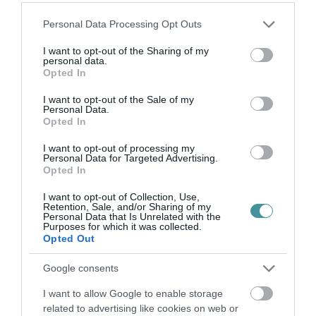
vagyonnyilatkozatokra vonatkozó szabályok.
Az Integritási Hatóság és egyes közjogi
Please note that this website/app uses one or more Google
Personal Data Processing Opt Outs
services and may gather and store information including but
szervek esetében automatikussá válhat a
not limited to your visit or usage behaviour. You may click to
I want to opt-out of the Sharing of my
personal data.
bírság kiszabása, ha a vagyonnyilatkozat
grant or deny consent to Google and its third-party tags to
Opted In
use your data for below specified purposes in below Google
hibás, illetve a hiányosságokat a felszólítás
consent section.
I want to opt-out of the Sale of my
ellenére sem javítják ki.
Personal Data.
Opted In
Emellett új, köztes szankciókat vezethetnek
I want to opt-out of processing my
Personal Data for Targeted Advertising.
be, valamint módosulhatnak a vádkorrekciós
Opted In
eljárások szabályai is.
I want to opt-out of Collection, Use,
Retention, Sale, and/or Sharing of my
Personal Data that Is Unrelated with the
Purposes for which it was collected.
Szoros határidők
Opted Out
Google consents
A miniszter szerint a jogalkotás felgyorsított
ütemben zajlik, mivel a kapcsolódó vállalások
I want to allow Google to enable storage
related to advertising like cookies on web or