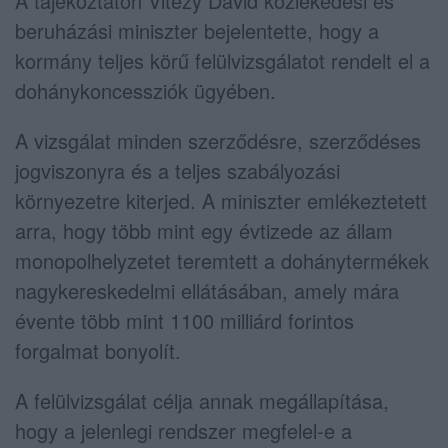
A tájékoztatón Vitézy Dávid közlekedési és
beruházási miniszter bejelentette, hogy a
kormány teljes körű felülvizsgálatot rendelt el a
dohánykoncessziók ügyében.
A vizsgálat minden szerződésre, szerződéses
jogviszonyra és a teljes szabályozási
környezetre kiterjed. A miniszter emlékeztetett
arra, hogy több mint egy évtizede az állam
monopolhelyzetet teremtett a dohánytermékek
nagykereskedelmi ellátásában, amely mára
évente több mint 1100 milliárd forintos
forgalmat bonyolít.
A felülvizsgálat célja annak megállapítása,
hogy a jelenlegi rendszer megfelel-e a