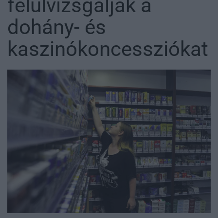
felülvizsgálják a
dohány- és
kaszinókoncessziókat