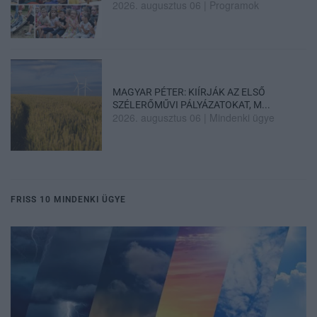
2026. augusztus 06
|
Programok
MAGYAR PÉTER: KIÍRJÁK AZ ELSŐ
SZÉLERŐMŰVI PÁLYÁZATOKAT, M...
2026. augusztus 06
|
Mindenki ügye
FRISS 10 MINDENKI ÜGYE