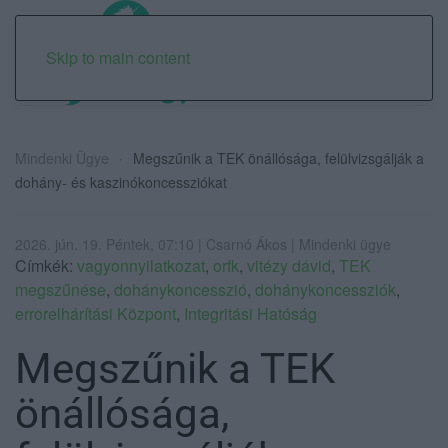
Skip to main content
Mindenki Ügye
Megszűnik a TEK önállósága, felülvizsgálják a
dohány- és kaszinókoncessziókat
2026. jún. 19. Péntek, 07:10 | Csarnó Ákos | Mindenki ügye
Címkék:
vagyonnyilatkozat
,
orfk
,
vitézy dávid
,
TEK
megszűnése
,
dohánykoncesszió
,
dohánykoncessziók
,
errorelhárítási Központ
,
Integritási Hatóság
Megszűnik a TEK
önállósága,