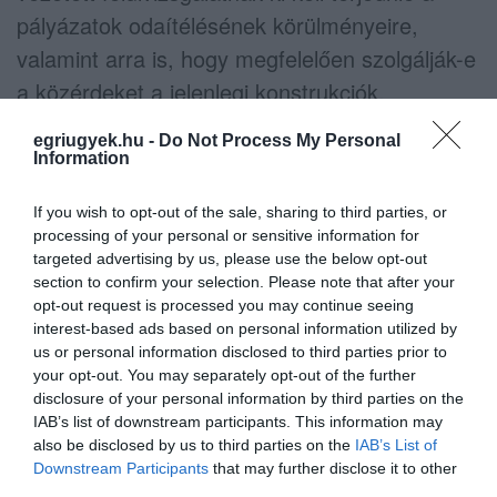
pályázatok odaítélésének körülményeire,
valamint arra is, hogy megfelelően szolgálják-e
a közérdeket a jelenlegi konstrukciók.
egriugyek.hu -
Do Not Process My Personal
Information
Tovább szigorodhatnak a
korrupcióellenes szabályok
If you wish to opt-out of the sale, sharing to third parties, or
processing of your personal or sensitive information for
targeted advertising by us, please use the below opt-out
A kormány több ponton módosítaná az
section to confirm your selection. Please note that after your
Országgyűlés előtt lévő korrupcióellenes
opt-out request is processed you may continue seeing
interest-based ads based on personal information utilized by
jogszabálycsomagot is. A változtatások az
us or personal information disclosed to third parties prior to
Európai Bizottsággal folytatott egyeztetések
your opt-out. You may separately opt-out of the further
disclosure of your personal information by third parties on the
eredményeként kerülhetnek a törvénybe.
IAB’s list of downstream participants. This information may
also be disclosed by us to third parties on the
IAB’s List of
A tervek szerint szigorodnak a
Downstream Participants
that may further disclose it to other
third parties.