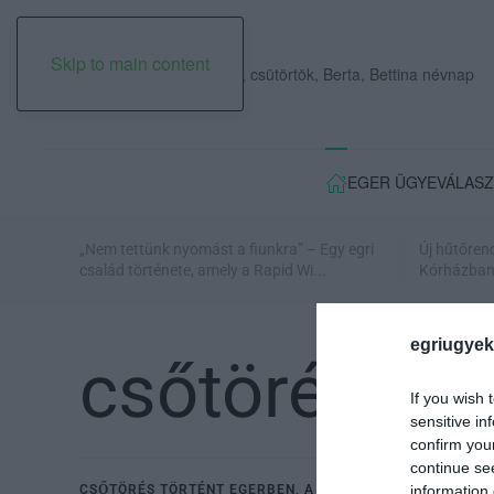
Skip to main content
2026. augusztus 06., csütörtök, Berta, Bettina névnap
EGER ÜGYE
VÁLASZ
„Nem tettünk nyomást a fiunkra” – Egy egri
Új hűtőren
család története, amely a Rapid Wi...
Kórházban: 
egriugyek
csőtörés
If you wish 
sensitive in
confirm you
continue se
CSŐTÖRÉS TÖRTÉNT EGERBEN, A RÁKÓCZI ÚTON – FOTÓK
information 