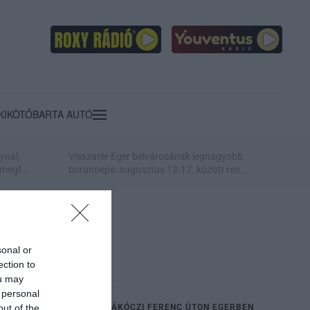
KIKÖTŐ
BARTA AUTÓ
ynál,
Visszatér Eger belvárosának legnagyobb
megf...
borünnepe: augusztus 12-17. között ren...
sonal or
ection to
ou may
 personal
CSŐTÖRÉS TÖRTÉNT A RÁKÓCZI FERENC ÚTON EGERBEN
out of the