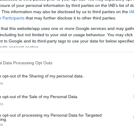
UTCÁBAN, DE HAMAR ELHÁRÍTOTTÁK A BAJT – VIDEÓ ÉS
losure of your personal information by third parties on the IAB’s list of
FOTÓK
. This information may also be disclosed by us to third parties on the
IA
2021. június 25
|
Eger ügye
Participants
that may further disclose it to other third parties.
Péntek délután kaptunk olvasónktól egy videót, amelyen
az látszik, hogy az egri Egészségház utca és a Klapka
 that this website/app uses one or more Google services and may gath
György utca találkozásánál víz tör fel a föld alól. A
including but not limited to your visit or usage behaviour. You may click 
helyszínre kiérkező munka...
 to Google and its third-party tags to use your data for below specifi
ogle consent section.
CSŐTÖRÉSRE ÉBREDT AZ EGRI TÖVISKES TÉR, HÚSZ
l Data Processing Opt Outs
CENTI MAGASAN ÁLLT A VÍZ A LÉPCSŐHÁZAKBAN
2022. március 19
|
Eger ügye
o opt-out of the Sharing of my personal data.
Szombat reggelre csőtörés miatt víz öntötte el az egri
In
Töviskes tér egy jelentős részét, több épület is elázott.
Mire a lakók felkeltek, már javában dőlt a víz – tudtuk meg
egy a helyszínen tartózk...
o opt-out of the Sale of my Personal Data.
In
CSŐTÖRÉS MIATT NYOMÁSCSÖKKENÉS, IDŐSZAKOS
to opt-out of processing my Personal Data for Targeted
VÍZHIÁNY VÁRHATÓ EGER EGYES RÉSZEIN
ing.
2022. augusztus 12
|
Eger ügye
In
Csőtörés történt az Egri úton, emiatt nyomáscsökkenés,