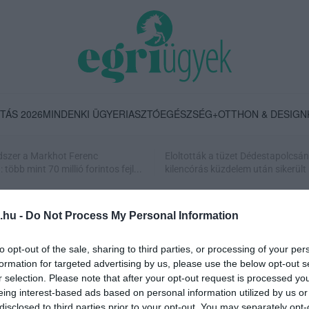
TÁS 2026
MINDENKI ÜGYE
RIASZTÓ
EGÉSZSÉG+
OTTHON & DESIGN
dszer a Markhot Ferenc
Eloltották a tüzet Dédestapolcsán
több mint 70 millió forintos fejl...
kilencórás küzdelem után sikerült 
.hu -
Do Not Process My Personal Information
to opt-out of the sale, sharing to third parties, or processing of your per
formation for targeted advertising by us, please use the below opt-out s
r selection. Please note that after your opt-out request is processed y
eing interest-based ads based on personal information utilized by us or
CSŐTÖRÉS VOLT PÉNTEKEN AZ EGRI EGÉSZSÉGHÁZ
disclosed to third parties prior to your opt-out. You may separately opt-