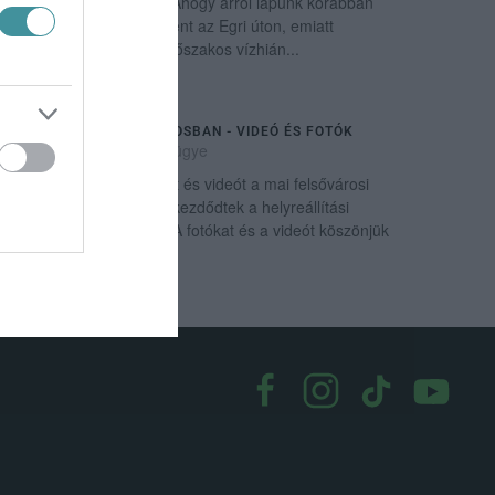
közölte az Eger Hírek. Ahogy arról lapunk korábban
beszámolt, csőtörés történt az Egri úton, emiatt
nyomáscsökkenést és időszakos vízhián...
CSŐTÖRÉS A FELSŐVÁROSBAN - VIDEÓ ÉS FOTÓK
2024. október 03
|
Eger ügye
Olvasónk küldött képeket és videót a mai felsővárosi
csőtörésről. Mostanra elkezdődtek a helyreállítási
munkálatok. A fotókat és a videót köszönjük
olvasónknak!