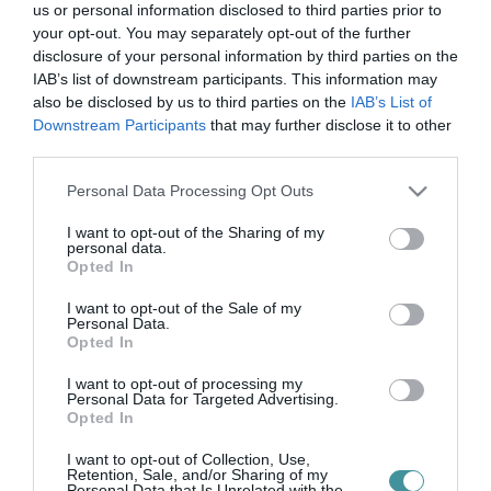
us or personal information disclosed to third parties prior to
2021. július 29
|
Eger ügye
your opt-out. You may separately opt-out of the further
Portálunk is hírt adott róla, hogy az egri Állatokat Védjük Együtt
disclosure of your personal information by third parties on the
Alapítvány segítséget kért klímaberendezés beszerzéséhez,
IAB’s list of downstream participants. This information may
miután számos öreg kutyájuk lett rosszul a hőségben. Mivel
also be disclosed by us to third parties on the
IAB’s List of
állatorvos...
Downstream Participants
that may further disclose it to other
third parties.
A MENHELYI ÁLLATOK ÖRÖKBE FOGADÁSÁRA BUZDÍT AZ
Please note that this website/app uses one or more Google
Personal Data Processing Opt Outs
EGRI SZÍNHÁZ TÁRSULATA (VIDEÓ)
2021. november 04
|
Eger ügye
services and may gather and store information including but
not limited to your visit or usage behaviour. You may click to
I want to opt-out of the Sharing of my
A "Fogadj örökbe!" kampányhoz csatlakozott a Gárdonyi Géza
personal data.
grant or deny consent to Google and its third-party tags to
Színház, melyet az Állatokat Védjük Együtt Alapítvány indított el.
Opted In
use your data for below specified purposes in below Google
Az elmúlt hétvégén 30 kutyussal és 4 cicával készítettek
consent section.
I want to opt-out of the Sale of my
fényképeket...
Personal Data.
Opted In
A MENHELYI KUTYÁKAT HAMAROSAN MÁR A NETEN IS MEG
I want to opt-out of processing my
LEHET NÉZNI, MIELŐTT HAZAVINNÉNK ŐKET
Personal Data for Targeted Advertising.
2021. december 28
|
Mindenki ügye
Opted In
A kormány elfogadta a kóbor állat befogásával, tulajdonjogának
átruházásával és elhelyezésével kapcsolatos feladatok ellátásáról
I want to opt-out of Collection, Use,
Retention, Sale, and/or Sharing of my
szóló kormányrendeletet, amely részletesen szabályozza az
Personal Data that Is Unrelated with the