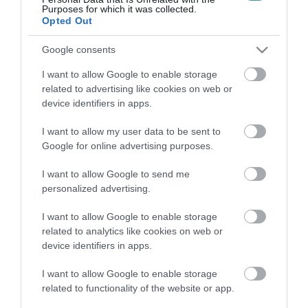
ebrendésze...
Purposes for which it was collected.
Opted Out
SIKERREL ZÁRULT AZ EGRI SZÍNHÁZ ÁLTAL TÁMOGATOTT
Google consents
ÖRÖKBEFOGADÁSI KAMPÁNY
2022. február 12
|
Eger ügye
I want to allow Google to enable storage
Ahogy korábban beszámoltunk róla, az Állatokat Védjük Együtt
related to advertising like cookies on web or
Alapítvány kampányt indított a menhelyen élő állatok
device identifiers in apps.
örökbefogadásáért, melyhez a Gárdonyi Géza színház is
csatlakozott. A társulat régi...
I want to allow my user data to be sent to
Google for online advertising purposes.
JOGSZABÁLY ADHAT JOBB ESÉLYEKET A KÓBOR
KUTYÁKNAK
I want to allow Google to send me
2022. március 04
|
Eger ügye
personalized advertising.
Véleménye szerint időszerű volt e rendelet megalkotása? Nem
I want to allow Google to enable storage
hiszem, hogy e szabályozás okait mélyebben boncolgatnom
related to analytics like cookies on web or
kellene – kezdi Társy Diána –, ám nyilván szükség volt rá, arról
device identifiers in apps.
nem is besz...
I want to allow Google to enable storage
224 ÁLLAT VÁRJA A SEGÍTSÉGET: ADOMÁNYOKRA VAN
related to functionality of the website or app.
SZÜKSÉGE AZ EGRI MENHELYNEK
2022. március 28
|
Eger ügye