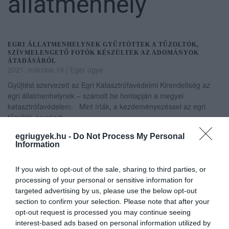
állatmenhely
EGRI ÁLLATMENHELYNEK GYŰJTÖTTEK A TŰZOLTÓK,
SZÍVMELENGETŐ FOTÓK KÉSZÜLTEK AZ ADOMÁNYOK
ÁTADÁSÁRÓL
2021. március 19
|
Eger ügye
Gyűjtést szervezett az Egri Katasztrófavédelmi Kirendeltség az
egri állatmenhelynek – számolt be honlapján a megyei
katasztrófavédelem. Mint írták, a kezdeményezéssel az egri
tűzoltók egyrészt ...
egriugyek.hu -
Do Not Process My Personal
ROSSZUL VISELIK A HŐSÉGET AZ IDŐS KUTYUSOK,
Information
SEGÍTSÉGET KÉRTEK AZ EGRI ÁLLATVÉDŐK
2021. július 28
|
Eger ügye
If you wish to opt-out of the sale, sharing to third parties, or
Közösségi oldalán kért segítséget az egri Állatokat Védjük Együtt
processing of your personal or sensitive information for
Alapítvány. Azt írták, hirtelen számos öreg kutyájuk lett rosszul
targeted advertising by us, please use the below opt-out
ebben a hőségben, az állatok szervezete nem bírja ezt az óriás...
section to confirm your selection. Please note that after your
opt-out request is processed you may continue seeing
NEM KÉSETT A SEGÍTSÉG: KLÍMÁT ADOMÁNYOZTAK AZ
interest-based ads based on personal information utilized by
EGRI MENHELY FORRÓSÁGTÓL SZENVEDŐ KUTYÁINAK