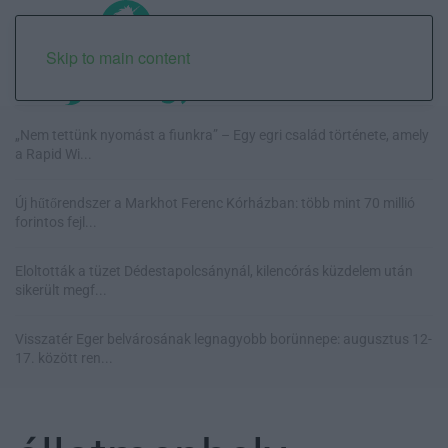
Skip to main content
„Nem tettünk nyomást a fiunkra” – Egy egri család története, amely
a Rapid Wi...
Új hűtőrendszer a Markhot Ferenc Kórházban: több mint 70 millió
forintos fejl...
Eloltották a tüzet Dédestapolcsánynál, kilencórás küzdelem után
sikerült megf...
Visszatér Eger belvárosának legnagyobb borünnepe: augusztus 12-
17. között ren...