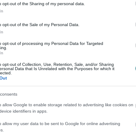
lésen Mirkóczki Ádám polgármester napirend előtt kért
o opt-out of the Sharing of my personal data.
zéddel lepte meg a fideszes önkormányzati
In
írportálunk által is bemutat...
o opt-out of the Sale of my Personal Data.
In
elvetette, de miért nincs értelme 12
to opt-out of processing my Personal Data for Targeted
ing.
?
In
Sándor/Azonnali.hu
o opt-out of Collection, Use, Retention, Sale, and/or Sharing
ltán államtitkár szerint meg kell védeni a
ersonal Data that Is Unrelated with the Purposes for which it
lected.
n felmerült a büntethetőség korhatárának leszállítása
Out
szélesebb körben. Egyetér...
consents
o allow Google to enable storage related to advertising like cookies on
l köszönik szépen, inkább nem dolgoznak
evice identifiers in apps.
rt
o allow my user data to be sent to Google for online advertising
r András
s.
eszes választási listabotrány miatt egy kicsit háttérbe