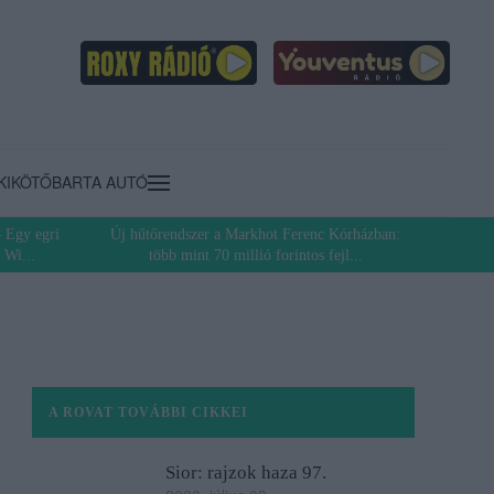
KIKÖTŐ
BARTA AUTÓ
 Egy egri
Új hűtőrendszer a Markhot Ferenc Kórházban:
 Wi...
több mint 70 millió forintos fejl...
A ROVAT TOVÁBBI CIKKEI
Sior: rajzok haza 97.