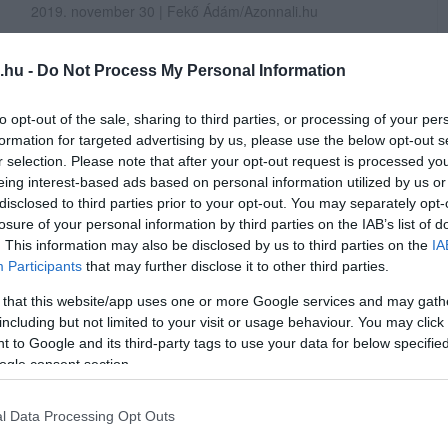
2019. november 30
| Fekő Ádám/Azonnali.hu
Az senkinek nem lehet újdonság, hogy a Fidesz
.hu -
Do Not Process My Personal Information
mögül szép lassan eltűnt a szellemi háttér, ennek
pedig két oka van: az egyik az, hogy most már
to opt-out of the sale, sharing to third parties, or processing of your per
negyedik éve tulajdonképpen semmi másról nincs
formation for targeted advertising by us, please use the below opt-out s
szó a párt politikájában, mint hogy minél
r selection. Please note that after your opt-out request is processed y
pontosabban felvázolják azt az apokalipszist a
eing interest-based ads based on personal information utilized by us or
szavazóik fejében, ami akkor érkezne, ha bárki más
disclosed to third parties prior to your opt-out. You may separately opt-
nyerné m...
losure of your personal information by third parties on the IAB’s list of
. This information may also be disclosed by us to third parties on the
IA
TOVÁBB...
Participants
that may further disclose it to other third parties.
 that this website/app uses one or more Google services and may gath
including but not limited to your visit or usage behaviour. You may click 
 to Google and its third-party tags to use your data for below specifi
trány Egerben: a helyi Fidesz és Nyitrai
ogle consent section.
ánatot kérni
l Data Processing Opt Outs
r András