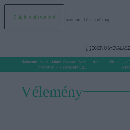
Skip to main content
2026. augusztus 08., szombat, László névnap
EGER ÜGYE
VÁLASZ
Halmentés Szarvaskőnél: őshonos és védett halakat
Hírek a gar
mentettek ki a kiszáradó Eg...
A kí
Vélemény