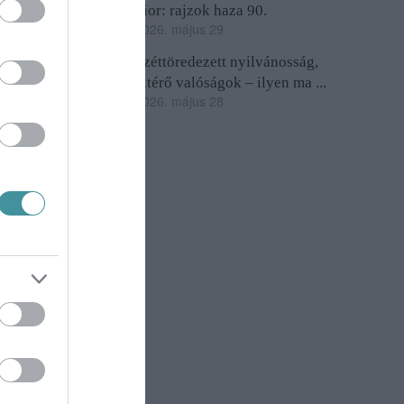
Sior: rajzok haza 90.
2026. május 29
Széttöredezett nyilvánosság,
eltérő valóságok – ilyen ma ...
2026. május 28