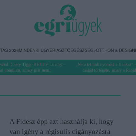
TÁS 2026
MINDENKI ÜGYE
RIASZTÓ
EGÉSZSÉG+
OTTHON & DESIGN
ázsból: Chery Tiggo 9 PHEV Luxury –
„Nem tettünk nyomást a fiunkra” –
nai prémium, amely már nem...
család története, amely a Rapid
A Fidesz épp azt használja ki, hogy
van igény a régisulis cigányozásra