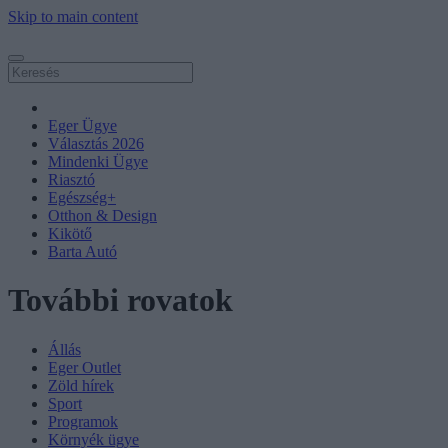
Skip to main content
Eger Ügye
Választás 2026
Mindenki Ügye
Riasztó
Egészség+
Otthon & Design
Kikötő
Barta Autó
További rovatok
Állás
Eger Outlet
Zöld hírek
Sport
Programok
Környék ügye