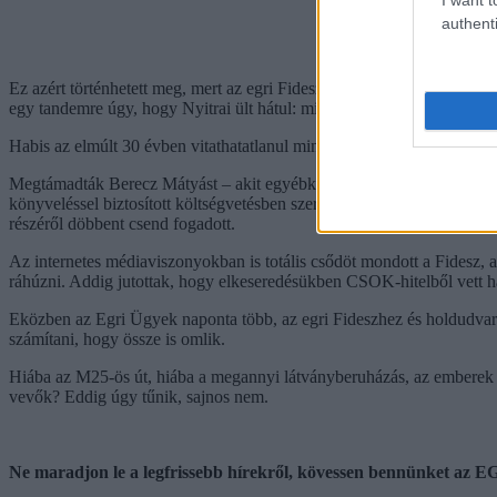
authenti
Ez azért történhetett meg, mert az egri Fidesz boszorkánykonyhájában
egy tandemre úgy, hogy Nyitrai ült hátul: micsoda torz képi világ, azt
Habis az elmúlt 30 évben vitathatatlanul mindent megtett Egerért, de 
Megtámadták Berecz Mátyást – akit egyébként az egri Fidesz erőltetett
könyveléssel biztosított költségvetésben szereplő 50 milliós szerződé
részéről döbbent csend fogadott.
Az internetes médiaviszonyokban is totális csődöt mondott a Fidesz,
ráhúzni. Addig jutottak, hogy elkeseredésükben CSOK-hitelből vett há
Eközben az Egri Ügyek naponta több, az egri Fideszhez és holdudvaráho
számítani, hogy össze is omlik.
Hiába az M25-ös út, hiába a megannyi látványberuházás, az emberek m
vevők? Eddig úgy tűnik, sajnos nem.
Ne maradjon le a legfrissebb hírekről, kövessen bennünket az