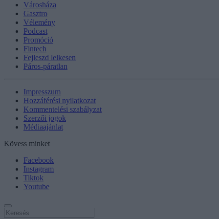
Városháza
Gasztro
Vélemény
Podcast
Promóció
Fintech
Fejleszd lelkesen
Páros-páratlan
Impresszum
Hozzáférési nyilatkozat
Kommentelési szabályzat
Szerzői jogok
Médiaajánlat
Kövess minket
Facebook
Instagram
Tiktok
Youtube