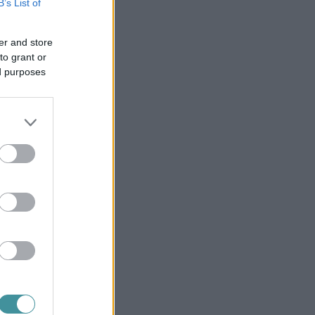
B’s List of
er and store
to grant or
ed purposes