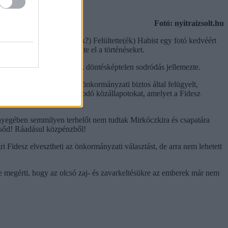
Fotó: nyitraizsolt.hu
 hol vannak a Turcsányik?) Felültette(ék) Habist egy fotó kedvéért
ezhetően utasként szenvedte el a történéseket.
okrata, technokrata létből, döntésképtelen sodródás jellemezte.
rmányzat valamint Stefán önkormányzati biztos által felügyelt,
yilvánosan az Egerben uralkodó közállapotokat, amelyet a Fidesz
ényegében semmilyen terhelőt nem tudtak Mirkóczkira és csapatára
 csőd! Ráadásul közpénzből!
 Fidesz elvesztheti az önkormányzati választást, de arra nem lehetett
 megérti, hogy az olcsó zaj- és zavarkeltésükre az emberek már nem