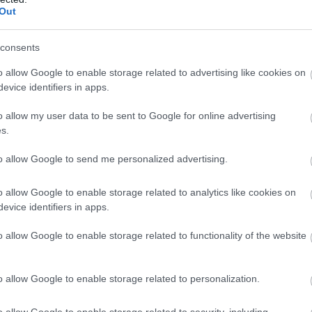
Out
z egri választásról
consents
demre – Még egyszer az egri választásról
o allow Google to enable storage related to advertising like cookies on
evice identifiers in apps.
o allow my user data to be sent to Google for online advertising
ek okát, mindig az az eredmény, hogy a kormánypárt egri szekciója ez
s.
amenti választás részvételi és eredmény adataiból arra lehetett követke
to allow Google to send me personalized advertising.
apján akár természetesnek is vehettük az ellenzéki győzelmet, de persz
yitrai Zsolt kormánypárti országgyűlési képviselő által fémjelzett egri 
o allow Google to enable storage related to analytics like cookies on
k sorra közölte a propagandacikkeket, házi elemzők eszmefuttatásait, 
evice identifiers in apps.
zavazóikat, hogy minden rendben, nem lehet gond, Habis népszerűbb, min
adtak le a Nyitrai által mozgatott Habis ellen. Hogy a vereségtől való f
o allow Google to enable storage related to functionality of the website
népszavazás is volt, amit az egri Fidesz propagandistái részéről mérhete
o allow Google to enable storage related to personalization.
l manifesztálódott az ismert végeredményben. Egy olyan képződmény vet
o allow Google to enable storage related to security, including