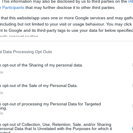
. This information may also be disclosed by us to third parties on the
IA
Participants
that may further disclose it to other third parties.
 that this website/app uses one or more Google services and may gath
including but not limited to your visit or usage behaviour. You may click 
 to Google and its third-party tags to use your data for below specifi
ogle consent section.
l Data Processing Opt Outs
o opt-out of the Sharing of my personal data.
In
ntettek ki a kiszáradó Eg...
o opt-out of the Sale of my Personal Data.
kínai prémium, amely már nem...
In
rténete, amely a Rapid Wi...
to opt-out of processing my Personal Data for Targeted
ing.
In
t 70 millió forintos fejl...
o opt-out of Collection, Use, Retention, Sale, and/or Sharing
ersonal Data that Is Unrelated with the Purposes for which it
lected.