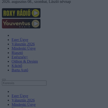
2026. augusztus 08., szombat, László névnap
Eger Ügye
Választás 2026
Mindenki Ügye
Riasztó
Egészség+
Otthon & Design
Kikötő
Barta Autó
Eger Ügye
Választás 2026
Mindenki Ügye