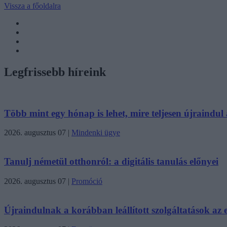
Vissza a főoldalra
Legfrissebb híreink
Több mint egy hónap is lehet, mire teljesen újraindul a
2026. augusztus 07
|
Mindenki ügye
Tanulj németül otthonról: a digitális tanulás előnyei
2026. augusztus 07
|
Promóció
Újraindulnak a korábban leállított szolgáltatások az eg