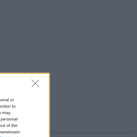
sonal or
ection to
ou may
 personal
out of the
 downstream