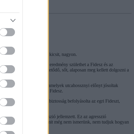
t magának szúrta el. Nem kicsit, nagyon.
ztetni, hogy Egerben szoros eredmény születhet a Fidesz és az
e ez nem volt magától értetődő, sőt, alaposan meg kellett dolgozni a
Fidesz körül.
közvélemény-kutatásokat, amelyek utcahossznyi előnyt jósoltak
t a Nyitrai által vezetett Fidesz.
élelem vagy a túlzott magabiztosság befolyásolta az egri Fideszt,
tlen pökhendiség és agresszió jellemzett. Ez az agresszió
te át a város irányítását, amit még nem ismerünk, nem tudjuk hogyan