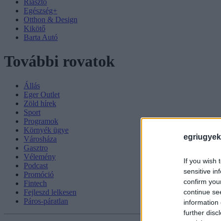
Riasztó
Egészség+
Otthon & Design
Kikötő
Barta Autó
További rovatok
Állás
Eger Outlet
Zöld hírek
Sport
Programok
Környék ügye
egriugyek
Városháza
Gasztro
Vélemény
If you wish 
Podcast
sensitive in
Promóció
confirm you
Fintech
continue se
Fejleszd lelkesen
Páros-páratlan
information 
further disc