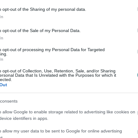
NALI/SZAKÁCS ANDRÁS
o opt-out of the Sharing of my personal data.
atosan túlnyeri magát, és a politikai kommunikációs
In
pést tartani a párt órási méretével. A Borkai Zsolt
o opt-out of the Sale of my Personal Data.
okat hibásan mérték ...
In
to opt-out of processing my Personal Data for Targeted
ing.
: csorog rendesen a közpénz az egri
In
daoldalához, az Eger Hírekhez
o opt-out of Collection, Use, Retention, Sale, and/or Sharing
ersonal Data that Is Unrelated with the Purposes for which it
r András
lected.
zéletben otthonosan mozgók számára, hogy Habis Lászlóék
Out
ek közpénzt csatornázott át arra, hogy a választások
a propagandát. E...
consents
o allow Google to enable storage related to advertising like cookies on
evice identifiers in apps.
ester és a prostituáltak: a NER
o allow my user data to be sent to Google for online advertising
 kell menni kurvába
s.