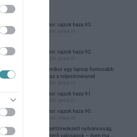
Sior: rajzok haza 93.
2026. június 10
Sior: rajzok haza 92.
2026. június 07
Amikor egy laptop fontosabb
lesz a teljesítménynél
2026. június 02
Sior: rajzok haza 91.
2026. június 01
Sior: rajzok haza 90.
2026. május 29
Széttöredezett nyilvánosság,
eltérő valóságok – ilyen ma ...