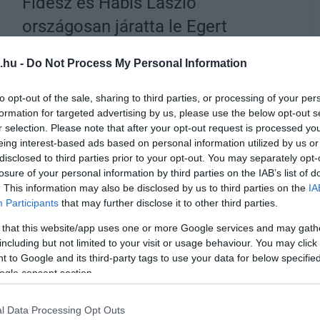
Fidesz és Habis László
országosan járatta le Egert
2019. november 30
| Kondor András
.hu -
Do Not Process My Personal Information
Kemény hete volt ez az egri Fidesznek, a
hazugságkampányokkal dübörgő propagandájukat
to opt-out of the sale, sharing to third parties, or processing of your per
megakasztotta egy újabb botrány, amely országos
formation for targeted advertising by us, please use the below opt-out s
visszhangot kapott. Szinte minden, a Fidesztől
r selection. Please note that after your opt-out request is processed y
független médium beszámolt arról a döbbenetes
eing interest-based ads based on personal information utilized by us or
hangfelvételről, amelyet portálunk hozott
disclosed to third parties prior to your opt-out. You may separately opt-
losure of your personal information by third parties on the IAB’s list of
nyilvánosságra. A kiszivárgott hanganyag szerint
. This information may also be disclosed by us to third parties on the
IA
Oroján Sándor egri ...
Participants
that may further disclose it to other third parties.
TOVÁBB...
 that this website/app uses one or more Google services and may gath
including but not limited to your visit or usage behaviour. You may click 
 to Google and its third-party tags to use your data for below specifi
ogle consent section.
g a fideszes polgármester
l Data Processing Opt Outs
 a pártja folyton erkölcsről papol!