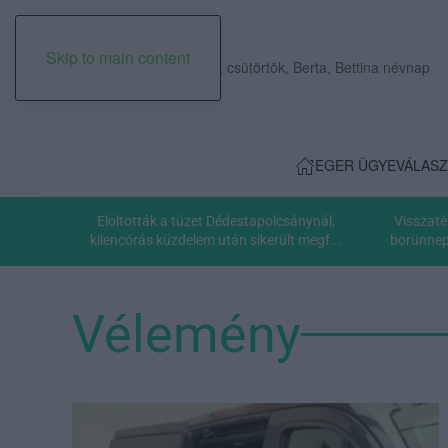
Skip to main content
2026. augusztus 06., csütörtök, Berta, Bettina névnap
EGER ÜGYE
VÁLASZ
Eloltották a tüzet Dédestapolcsánynál,
Visszaté
kilencórás küzdelem után sikerült megf...
borünnepe
Vélemény