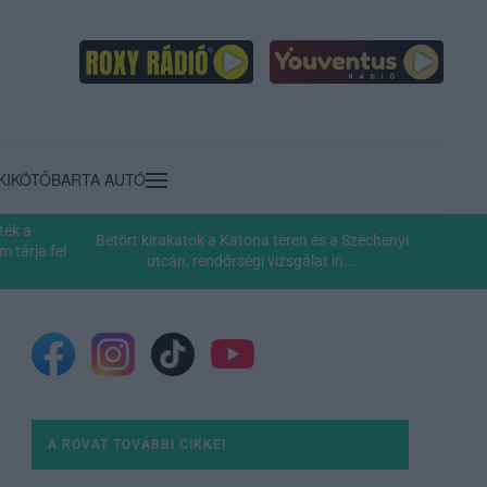
KIKÖTŐ
BARTA AUTÓ
ték a
Betört kirakatok a Katona téren és a Széchenyi
 tárja fel
utcán, rendőrségi vizsgálat in...
A ROVAT TOVÁBBI CIKKEI