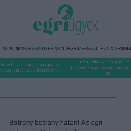
TÁS 2026
MINDENKI ÜGYE
RIASZTÓ
EGÉSZSÉG+
OTTHON & DESIGN
Közmédiások évekig gyűjtöt
r Eger belvárosának legnagyobb
bizonyítékokat, belső dokumentum
: augusztus 12-17. között ren...
az...
Botrány botrány hátán! Az egri