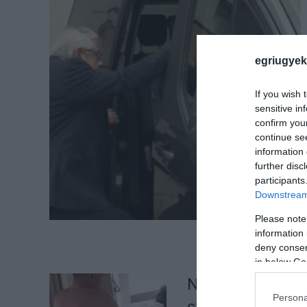
egriugyek
If you wish 
sensitive in
confirm you
continue se
information 
further disc
participants
Downstream 
Please note
information 
deny consent
in below Go
Naná, hogy pörö
Persona
szexbotránya, ha