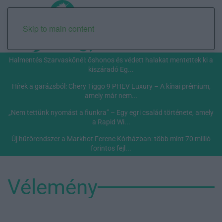
Skip to main content
Halmentés Szarvaskőnél: őshonos és védett halakat mentettek ki a
kiszáradó Eg...
Hírek a garázsból: Chery Tiggo 9 PHEV Luxury – A kínai prémium,
amely már nem...
„Nem tettünk nyomást a fiunkra” – Egy egri család története, amely
a Rapid Wi...
Új hűtőrendszer a Markhot Ferenc Kórházban: több mint 70 millió
forintos fejl...
Vélemény