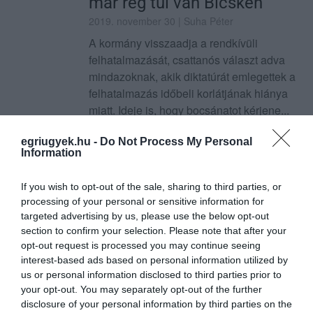
már rég túl van Bicskén
2019. november 30
| Suha Péter
A kormány visszaadja a rendkívüli
felhatalmazását, csattanós választ adva
mindazoknak, akik diktatúrát emlegettek a
felhatalmazás időbeli korlátjának hiánya
miatt. Ideje is, hogy bocsánatot kérjene...
TOVÁBB...
egriugyek.hu -
Do Not Process My Personal
Information
Jönnek a gumibotos
iskolaőrök – Tényleg attól
If you wish to opt-out of the sale, sharing to third parties, or
processing of your personal or sensitive information for
lesz rend, ha berúgjuk a
targeted advertising by us, please use the below opt-out
section to confirm your selection. Please note that after your
macskaszart az asztal alá?
opt-out request is processed you may continue seeing
2019. november 30
| Suha Péter
interest-based ads based on personal information utilized by
Márpedig rendnek kell lenni – szólt a
us or personal information disclosed to third parties prior to
your opt-out. You may separately opt-out of the further
nagymama, és berúgta a macskaszart az
disclosure of your personal information by third parties on the
ágy alá. Hosszan színezhető allegória