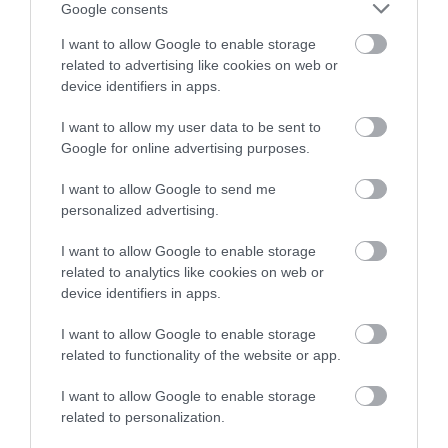
Google consents
Horváth László a
I want to allow Google to enable storage
gyűlöletkirakatban –
related to advertising like cookies on web or
device identifiers in apps.
Politikai bizniszt csinál a
I want to allow my user data to be sent to
gyöngyöspatai romákból a
Google for online advertising purposes.
Fidesz
I want to allow Google to send me
2019. november 30
| Suha Péter
personalized advertising.
„– A gyűlölet rombol. Nem lehet rá
építkezni – fejtegeti Horváth László, aki
I want to allow Google to enable storage
szerint kedd éjjel bebizonyosodott, hogy
related to analytics like cookies on web or
device identifiers in apps.
csődöt mondott minden gyűlöletkeltő
szándék. Ide torkollott, ami márciusban
I want to allow Google to enable storage
eli...
related to functionality of the website or app.
TOVÁBB...
I want to allow Google to enable storage
related to personalization.
1
…
104
105
106
107
108
109
110