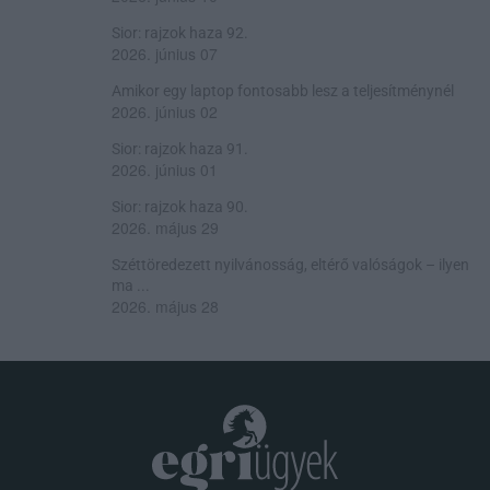
Sior: rajzok haza 92.
2026. június 07
Amikor egy laptop fontosabb lesz a teljesítménynél
2026. június 02
Sior: rajzok haza 91.
2026. június 01
Sior: rajzok haza 90.
2026. május 29
Széttöredezett nyilvánosság, eltérő valóságok – ilyen
ma ...
2026. május 28