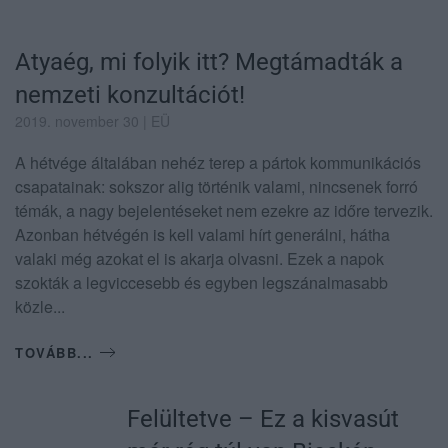
Atyaég, mi folyik itt? Megtámadták a
nemzeti konzultációt!
2019. november 30
| EÜ
A hétvége általában nehéz terep a pártok kommunikációs
csapatainak: sokszor alig történik valami, nincsenek forró
témák, a nagy bejelentéseket nem ezekre az időre tervezik.
Azonban hétvégén is kell valami hírt generálni, hátha
valaki még azokat el is akarja olvasni. Ezek a napok
szokták a legviccesebb és egyben legszánalmasabb
közle...
TOVÁBB...
Felültetve – Ez a kisvasút