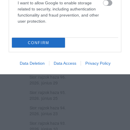
I want to allow Google to enable storage
related to security, including authentication
functionality and fraud prevention, and other
user protection.
CONFIRM
A ROVAT TOVÁBBI CIKKEI
Sior: rajzok haza 97.
Data Deletion
Data Access
Privacy Policy
2026. július 09
Sior: rajzok haza 96.
2026. június 29
Sior: rajzok haza 95.
2026. június 25
Sior: rajzok haza 94.
2026. június 23
Sior: rajzok haza 93.
2026. június 10