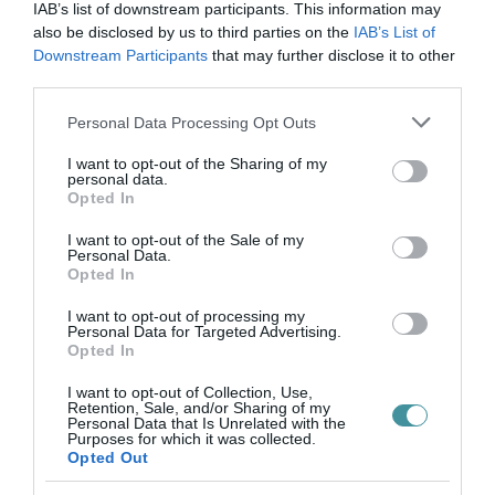
IAB’s list of downstream participants. This information may
helyett legyen elég annyi: simán
also be disclosed by us to third parties on the
IAB’s List of
behelyettesíthető az iskolarendőr-projekt a
Downstream Participants
that may further disclose it to other
fenti ...
third parties.
TOVÁBB...
Please note that this website/app uses one or more Google
Personal Data Processing Opt Outs
services and may gather and store information including but
Újra bevetésen a bullshit
not limited to your visit or usage behaviour. You may click to
I want to opt-out of the Sharing of my
personal data.
grant or deny consent to Google and its third-party tags to
kommandó – Az egri Fidesz
Opted In
use your data for below specified purposes in below Google
komolyan gondolja a
consent section.
I want to opt-out of the Sale of my
Personal Data.
népbutítást
Opted In
2019. november 30
| Suha Péter
I want to opt-out of processing my
Personal Data for Targeted Advertising.
Az egri Fidesz úgy gondolja, hogy itt az
Opted In
ideje újraindítani a város gazdaságát és az
életet. Komoly gondolat, a válasz is
I want to opt-out of Collection, Use,
Retention, Sale, and/or Sharing of my
komolyabb – de mindenképp hosszabb –
Personal Data that Is Unrelated with the
Purposes for which it was collected.
annál, mint hogy 42, pedig az a végső ...
Opted Out
TOVÁBB...