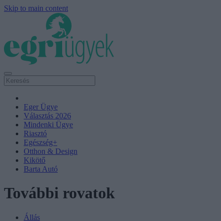
Skip to main content
Eger Ügye
Választás 2026
Mindenki Ügye
Riasztó
Egészség+
Otthon & Design
Kikötő
Barta Autó
További rovatok
Állás