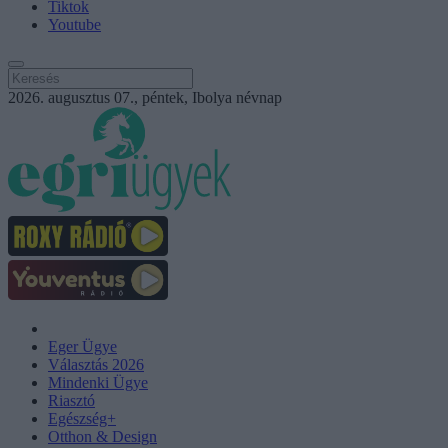
Tiktok
Youtube
2026. augusztus 07., péntek, Ibolya névnap
Eger Ügye
Választás 2026
Mindenki Ügye
Riasztó
Egészség+
Otthon & Design