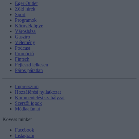
Eger Outlet
Zöld hírek
Sport
Programok
Környék ügye
Városháza
Gasztro
Vélemény
Podcast
Promóció
Fintech
Fejleszd lelkesen
Páros-páratlan
Impresszum
Hozzáférési nyilatkozat
Kommentelési szabályzat
Szerzői jogok
Médiaajánlat
Kövess minket
Facebook
Instagram