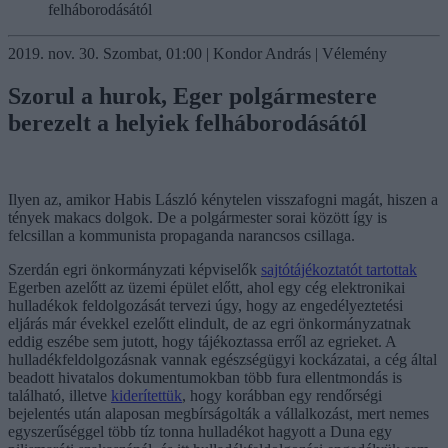
felháborodásától
2019. nov. 30. Szombat, 01:00 | Kondor András | Vélemény
Szorul a hurok, Eger polgármestere
berezelt a helyiek felháborodásától
Ilyen az, amikor Habis László kénytelen visszafogni magát, hiszen a
tények makacs dolgok. De a polgármester sorai között így is
felcsillan a kommunista propaganda narancsos csillaga.
Szerdán egri önkormányzati képviselők
sajtótájékoztatót tartottak
Egerben azelőtt az üzemi épület előtt, ahol egy cég elektronikai
hulladékok feldolgozását tervezi úgy, hogy az engedélyeztetési
eljárás már évekkel ezelőtt elindult, de az egri önkormányzatnak
eddig eszébe sem jutott, hogy tájékoztassa erről az egrieket. A
hulladékfeldolgozásnak vannak egészségügyi kockázatai, a cég által
beadott hivatalos dokumentumokban több fura ellentmondás is
található, illetve
kiderítettük
, hogy korábban egy rendőrségi
bejelentés után alaposan megbírságolták a vállalkozást, mert nemes
egyszerűséggel több tíz tonna hulladékot hagyott a Duna egy