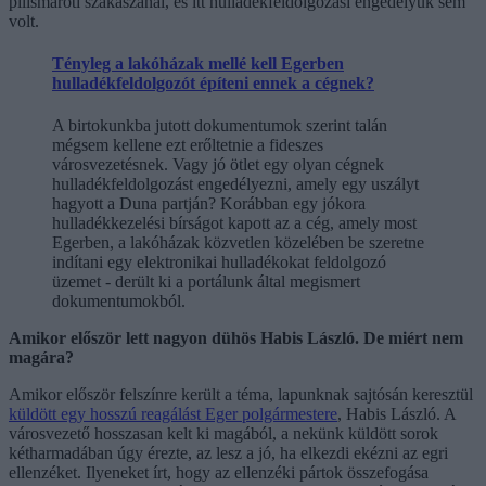
pilismaróti szakaszánál, és itt hulladékfeldolgozási engedélyük sem
volt.
Tényleg a lakóházak mellé kell Egerben
hulladékfeldolgozót építeni ennek a cégnek?
A birtokunkba jutott dokumentumok szerint talán
mégsem kellene ezt erőltetnie a fideszes
városvezetésnek. Vagy jó ötlet egy olyan cégnek
hulladékfeldolgozást engedélyezni, amely egy uszályt
hagyott a Duna partján? Korábban egy jókora
hulladékkezelési bírságot kapott az a cég, amely most
Egerben, a lakóházak közvetlen közelében be szeretne
indítani egy elektronikai hulladékokat feldolgozó
üzemet - derült ki a portálunk által megismert
dokumentumokból.
Amikor először lett nagyon dühös Habis László. De miért nem
magára?
Amikor először felszínre került a téma, lapunknak sajtósán keresztül
küldött egy hosszú reagálást Eger polgármestere
, Habis László. A
városvezető hosszasan kelt ki magából, a nekünk küldött sorok
kétharmadában úgy érezte, az lesz a jó, ha elkezdi ekézni az egri
ellenzéket. Ilyeneket írt, hogy az ellenzéki pártok összefogása