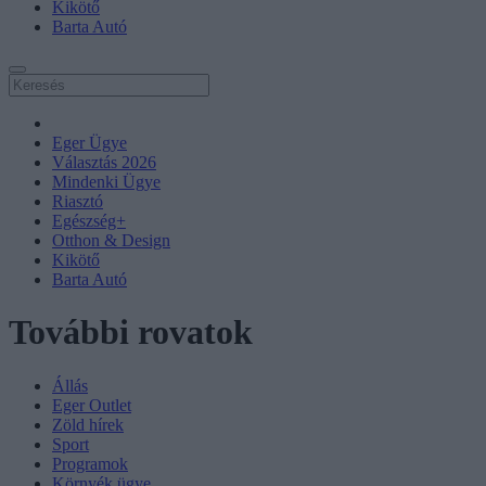
Kikötő
Barta Autó
Eger Ügye
Választás 2026
Mindenki Ügye
Riasztó
Egészség+
Otthon & Design
Kikötő
Barta Autó
További rovatok
Állás
Eger Outlet
Zöld hírek
Sport
Programok
Környék ügye