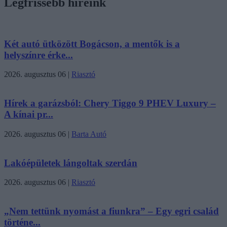
Legfrissebb híreink
Két autó ütközött Bogácson, a mentők is a
helyszínre érke...
2026. augusztus 06
|
Riasztó
Hírek a garázsból: Chery Tiggo 9 PHEV Luxury –
A kínai pr...
2026. augusztus 06
|
Barta Autó
Lakóépületek lángoltak szerdán
2026. augusztus 06
|
Riasztó
„Nem tettünk nyomást a fiunkra” – Egy egri család
történe...