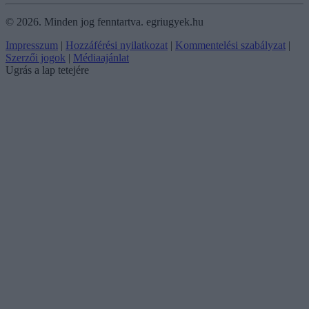
©
2026.
Minden jog fenntartva. egriugyek.hu
Impresszum
|
Hozzáférési nyilatkozat
|
Kommentelési szabályzat
|
Szerzői jogok
|
Médiaajánlat
Ugrás a lap tetejére