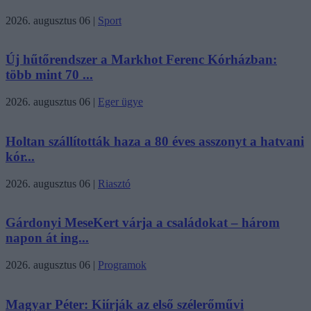
2026. augusztus 06
|
Sport
Új hűtőrendszer a Markhot Ferenc Kórházban:
több mint 70 ...
2026. augusztus 06
|
Eger ügye
Holtan szállították haza a 80 éves asszonyt a hatvani
kór...
2026. augusztus 06
|
Riasztó
Gárdonyi MeseKert várja a családokat – három
napon át ing...
2026. augusztus 06
|
Programok
Magyar Péter: Kiírják az első szélerőművi