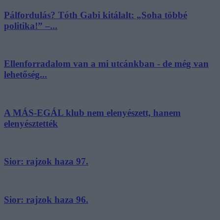
Pálfordulás? Tóth Gabi kitálalt: „Soha többé
politika!” –...
Ellenforradalom van a mi utcánkban - de még van
lehetőség...
A MÁS-EGÁL klub nem elenyészett, hanem
elenyésztették
Sior: rajzok haza 97.
Sior: rajzok haza 96.