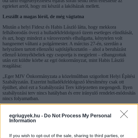
óta tartó engedélyeztetési eljárás során senki nem értesítette az
egrieket arról, hogy mi készül a lakóházak mellett.
Leszállt a magas lóról, de még vágtatna
Miután a helyi Fidesz és Habis László látta, hogy mekkora
felháborodás övezi a hulladékfeldolgozó üzem esetleges elindítását,
és azt, hogy mindezt a városvezetés elhallgatta, kénytelen volt
hangnemet váltani a polgármester. A március 27-én, szerdán a
helyszínen tartott ellenzéki sajtótájékoztatón – ahol a beruházást
ellenző környékbeliek egy csoportja is megjelent – elhangzottak
után ezt küldte körbe az egri önkormányzat, mint Habis László
reagálása:
„Eger MJV Önkormányzata a közelmúltban szigorított Helyi Építési
Szabályzatán. Eszerint hulladékfeldolgozó létesítmény csak ott
épülhet, ahol ezt a Szabályozási Terv kifejezetten megengedi. Ilyen
szabályozási terv nincs hatályban és erre irányuló rendelet-módosítás
nincs folyamatban.
Eger lakói biztosak lehetnek abban, hogy polgármesterként nem
támogatom olyan hulladékfeldolgozó üzem létesítését, amely az
egriugyek.hu -
Do Not Process My Personal
egészséget károsítja, a lakókörnyezetet vagy a természeti értékeket
Information
veszélyezteti!
If you wish to opt-out of the sale, sharing to third parties, or
Sajnálatos, hogy a Jobbik mögé bújt ellenzéki pártok egyesülete a