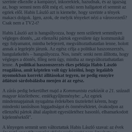
szerinte elkezdte a kampányt, inkorrektek, hazudnak, és az igazság
az, hogy semmi nem dőlt még el, senki nem hallgatott el semmit az
egriek elől. Habis László azt is kiemelte, hogy szerinte a tények
makacs dolgok. Igen, azok, de melyik tényeket nézi a városvezető?
Csak nem a TV2-t?
Habis László azt is hangsúlyozza, hogy nem született semmilyen
végleges döntés, „az ellenzéki pártok egyesülete úgy kommunikál
egy folyamatot, mintha befejezett, megváltoztathatatlan lenne, holott
annak a legelején járunk. Az egész célja a politikai haszonszerzés,
hangulatkeltés – hangsúlyozza. Nos, ismét: senki nem állította, hogy
végleges a döntés, főleg nem úgy, mintha az megváltoztathatatlan
lenne.
A politikai haszonszerzés ékes példája Habis László
reagálása, amit képtelen volt úgy közölni, hogy legalább
nyomokban korrekt állításokat tegyen, ne pedig ennyire
átlátszó sárdobálásba menjen át az egész.
A zárás pedig bekerülhet majd a
Kommunista eszközök a 21. századi
magyar közéletben
c. emlékgyűjteménybe: „Az egriek
mindennapjainak nyugalma érdekében tisztelettel kérem, hogy
mindenki tanúsítson higgadtságot és önmérsékletet, óvakodjon az
ellenzéki pártok által alapított egyesületéhez hasonló, elhamarkodott
kijelentésektől”.
A lényegen semmit sem változtattak Habis László szavai: az évek