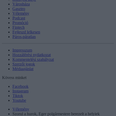
Városháza
Gasztro
Vélemény
Podcast
Promóció
Fintech
Fejleszd lelkesen
Páros-páratlan
Impresszum
Hozzáférési nyilatkozat
Kommentelési szabályzat
Szerzői jogok
Médiaajánlat
Kövess minket
Facebook
Instagram
Tiktok
Youtube
Vélemény
Szorul a hurok, Eger polgármestere berezelt a helyiek