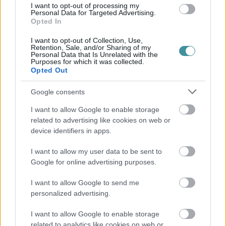
kötelező előírásoknak, mi az egészről a véleménye az
I want to opt-out of processing my
önkormányzatnak. Azt meg aztán végképp kifelejtette a sorból, hogy
Personal Data for Targeted Advertising.
- miután eddig ezt elmulasztották - miként szeretné az összes
Opted In
környéken élőt értesíteni a beruházás tervéről, amelyről már évek óta
tudomásuk van, az egri közgyűlés egyik bizottsága több ülésen is
I want to opt-out of Collection, Use,
tárgyalta az ügyet. Vagy ez nem fontos, Polgármester Úr? Eddig
Retention, Sale, and/or Sharing of my
Personal Data that Is Unrelated with the
nem volt fontos? Most már majd az lesz, hogy nyilvánosságra került
Purposes for which it was collected.
az ügy?
Opted Out
Ami pedig a polgármesteri közlemény végére került, azt felesleges
magyarázni, hiszen láthatóan nem más, mint a politikai
Google consents
dilettantizmus ékes példája. A kommunista propaganda
gyöngyszeme, amely azt sugallja, hogy éppen azok az idióták, akik
I want to allow Google to enable storage
felhívják a közvélemény figyelmét arra, amire a város 2,5 éve
related to advertising like cookies on web or
valamiért nem volt képes. Arról meg, hogy ki bújt ki mögé, őt és
device identifiers in apps.
Nyitrai Zsoltot kellene megkérdezni. Mindenesetre bravúr, hogy a
saját mocsarában vergődő polgármester akkor sem felejt el
I want to allow my user data to be sent to
vádaskodni, amikor azt semmi sem indokolja. De ilyen ez a fideszes
Google for online advertising purposes.
tempó, amely már ezerrel száguld Egerben is; hogy a falnak, vagy
további csúcsok felé, az majd októberben kiderül.
I want to allow Google to send me
personalized advertising.
I want to allow Google to enable storage
related to analytics like cookies on web or