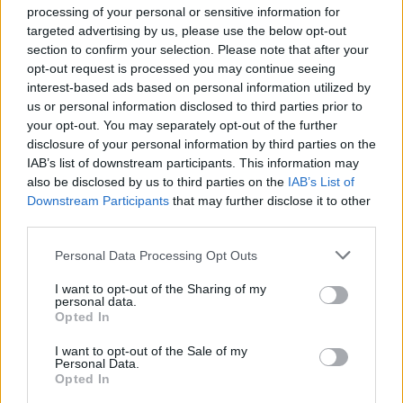
tényekkel nem törődve félelmet kelt az emberekben.”
processing of your personal or sensitive information for
targeted advertising by us, please use the below opt-out
Megferdült a valóság
section to confirm your selection. Please note that after your
opt-out request is processed you may continue seeing
Ami a reagálás elejét illeti: Egerben korábban nem volt szabályozva
interest-based ads based on personal information utilized by
az ilyen típusú hulladék behozatala és feldolgozása, azonban egy
idei rendeletmódosítás után szigorú feltételekkel ugyan, de lehet
us or personal information disclosed to third parties prior to
behozni és feldolgozni olyan hulladékot is, amelyet az említett
your opt-out. You may separately opt-out of the further
vállalkozás szeretne. A polgármester ezt úgy kommunikálja, hogy ez
disclosure of your personal information by third parties on the
a helyi építési szabályzat csodás és varázslatos szigorítása. Hip-hip-
IAB’s list of downstream participants. This information may
hurrá!
also be disclosed by us to third parties on the
IAB’s List of
Itt van a vonatkozó rendelet releváns részlete:
Downstream Participants
that may further disclose it to other
third parties.
Please note that this website/app uses one or more Google
Personal Data Processing Opt Outs
Eger polgármestere egy szót sem ír arról, miért nem
services and may gather and store information including but
tájékoztatták eddig az egrieket arról, amit már évek óta tudnak.
not limited to your visit or usage behaviour. You may click to
I want to opt-out of the Sharing of my
Érdekes, korábban nem volt ennyire lelkiismeretes Habis
personal data.
grant or deny consent to Google and its third-party tags to
László, azután váltott egy jókorát, hogy bajba került. Ilyenkor
Opted In
már igyekszik eljátszani, hogy szeretné a városban élők érdekeit
use your data for below specified purposes in below Google
védeni.
consent section.
I want to opt-out of the Sale of my
Personal Data.
Azt sem említi meg, hogy az ügyben érintett cég a polgármester által
Opted In
megismert dokumentumok szerint megfelel, vagy nem felel meg a