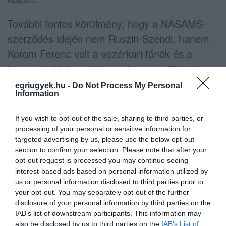
További fontos körülmény, hogy a NASAMS-
szerződés idején nem Ruszin-Szendi, hanem
Korom Ferenc volt a vezérkari főnök és a
beszerzési folyamatban más szereplők (pl. a
Védelmi Beszerzési Ügynökség vezetése)
egriugyek.hu -
Do Not Process My Personal
Information
voltak illetékesek. A szerződés aláírásakor az
a dr. Maróth Gáspár képviselte a Védelmi
If you wish to opt-out of the sale, sharing to third parties, or
Beszerzési Ügynökséget (VBÜ), aki azóta a
processing of your personal or sensitive information for
targeted advertising by us, please use the below opt-out
Zalaegerszegen hadiipari gyárat építő
section to confirm your selection. Please note that after your
Rheinmetall-nál folytatta pályafutását a VBÜ-
opt-out request is processed you may continue seeing
interest-based ads based on personal information utilized by
től való távozása után a
LinkedIn
nyilvános
us or personal information disclosed to third parties prior to
adatai szerint.
your opt-out. You may separately opt-out of the further
disclosure of your personal information by third parties on the
További pikáns részlet, hogy korábban a
IAB’s list of downstream participants. This information may
also be disclosed by us to third parties on the
IAB’s List of