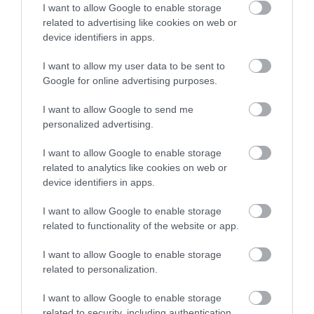
Kürtös László 2019 óta független
I want to allow Google to enable storage
önkormányzati képviselőként tevékenykedett
related to advertising like cookies on web or
device identifiers in apps.
Egerszóláton, 2024-ben független
polgármesterjelöltként is indult ugyanott.
I want to allow my user data to be sent to
Később lemondott mandátumáról, mert
Google for online advertising purposes.
politikailag a TISZA irányába köteleződött el,
I want to allow Google to send me
2025 óta pedig rendszeresen fogalmaz meg
personalized advertising.
kormánykritikus véleményeket a közösségi
I want to allow Google to enable storage
médiában.
related to analytics like cookies on web or
device identifiers in apps.
Egy kampányban idézett bejegyzésében,
I want to allow Google to enable storage
amiben a (korábban az ország többi
related to functionality of the website or app.
választókerületéhez hasonlóan megrendezett)
I want to allow Google to enable storage
előválasztás helyi jelöltjeiről fogalmazott meg
related to personalization.
álláspontot. A teljes szöveg nem általánosító
I want to allow Google to enable storage
vagy kirekesztő állításként értelmezhető,
related to security, including authentication