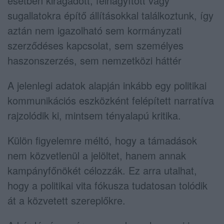
esetben kiragadott, felnagyított vagy
sugallatokra építő állításokkal találkoztunk, így
aztán nem igazolható sem kormányzati
szerződéses kapcsolat, sem személyes
haszonszerzés, sem nemzetközi háttér
A jelenlegi adatok alapján inkább egy politikai
kommunikációs eszközként felépített narratíva
rajzolódik ki, mintsem tényalapú kritika.
Külön figyelemre méltó, hogy a támadások
nem közvetlenül a jelöltet, hanem annak
kampányfőnökét célozzák. Ez arra utalhat,
hogy a politikai vita fókusza tudatosan tolódik
át a közvetett szereplőkre.