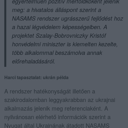
egyértelműen pozitív mérföldkőként jelenik
meg: a hivatalos álláspont szerint a
NASAMS rendszer ugrásszerű fejlődést hoz
a hazai légvédelem képességeiben. A
projektet Szalay-Bobrovniczky Kristóf
honvédelmi miniszter is kiemelten kezelte,
több alkalommal beszámolva annak
előrehaladásáról.
Harci tapasztalat: ukrán példa
A rendszer hatékonyságát illetően a
szakirodalomban leggyakrabban az ukrajnai
alkalmazás jelenik meg referenciaként. A
nyilvánosan elérhető információk szerint a
Nyugat által Ukrajnának átadott NASAMS