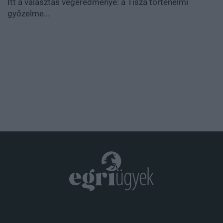
Itt a választás végeredménye: a Tisza történelmi
győzelme...
.