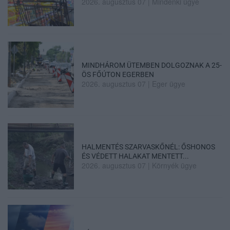
2026. augusztus 07
|
Mindenki ügye
MINDHÁROM ÜTEMBEN DOLGOZNAK A 25-
ÖS FŐÚTON EGERBEN
2026. augusztus 07
|
Eger ügye
HALMENTÉS SZARVASKŐNÉL: ŐSHONOS
ÉS VÉDETT HALAKAT MENTETT...
2026. augusztus 07
|
Környék ügye