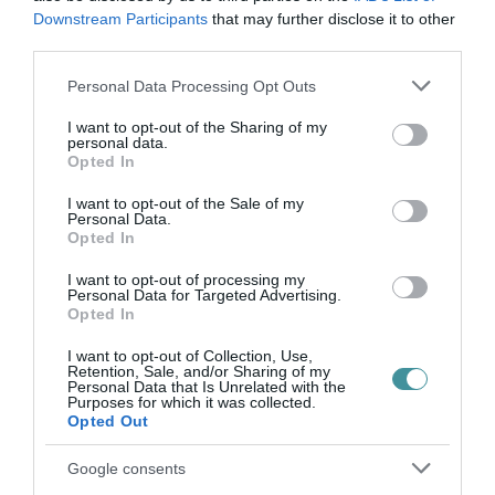
Rheinmentalltól vásárolta a Magyar Állam
Downstream Participants
that may further disclose it to other
többek között a LYNX gyalogsági
third parties.
harcjárműveket, aminek
beszerzésénél
szintén
Please note that this website/app uses one or more Google
Personal Data Processing Opt Outs
Maróth járt el.
services and may gather and store information including but
not limited to your visit or usage behaviour. You may click to
I want to opt-out of the Sharing of my
personal data.
grant or deny consent to Google and its third-party tags to
A tényleges ukrán-szál
Opted In
use your data for below specified purposes in below Google
consent section.
I want to opt-out of the Sale of my
A vizsgálatunk során nem találtunk
Personal Data.
Opted In
bizonyítékot Kürtös László és ukrán
szervezetek közötti kapcsolatra. Az erre utaló
I want to opt-out of processing my
Personal Data for Targeted Advertising.
kormánypárti állításokat semmilyen
Opted In
ellenőrizhető forrás nem támasztja alá, csak
I want to opt-out of Collection, Use,
Retention, Sale, and/or Sharing of my
sejtetések.
Personal Data that Is Unrelated with the
Purposes for which it was collected.
Opted Out
Helyi politikai szerep és háttér
Google consents