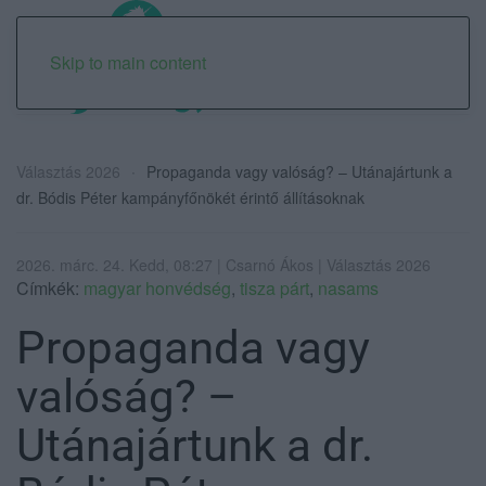
Skip to main content
Választás 2026
Propaganda vagy valóság? – Utánajártunk a
dr. Bódis Péter kampányfőnökét érintő állításoknak
2026. márc. 24. Kedd, 08:27 | Csarnó Ákos | Választás 2026
Címkék:
magyar honvédség
,
tisza párt
,
nasams
Propaganda vagy
valóság? –
Utánajártunk a dr.