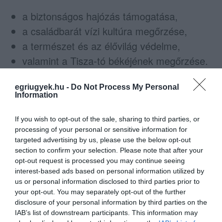
a biztonságos hajózás támogatása,
a családbarát vízi kultúra megőrzése,
a természet és az élővilág védelme,
valamint a Tisza-tó békéjének megőrzése.
A felhívásban arra is kérik a tó környékén
egriugyek.hu -
Do Not Process My Personal
Information
tartózkodókat, hogy amennyiben emberi életet
veszélyeztető agresszív viselkedést vagy
If you wish to opt-out of the sale, sharing to third parties, or
szabálytalanságot tapasztalnak, készítsenek
processing of your personal or sensitive information for
targeted advertising by us, please use the below opt-out
felvételt úgy, hogy azonosítható legyen a
section to confirm your selection. Please note that after your
vízijármű lajstromszáma vagy egyedi
opt-out request is processed you may continue seeing
interest-based ads based on personal information utilized by
jellemzője, majd küldjék el a vízirendészet e-
us or personal information disclosed to third parties prior to
mail-címére.
your opt-out. You may separately opt-out of the further
disclosure of your personal information by third parties on the
„A Tisza-tó nem versenypálya. A Tisza-tó
IAB’s list of downstream participants. This information may