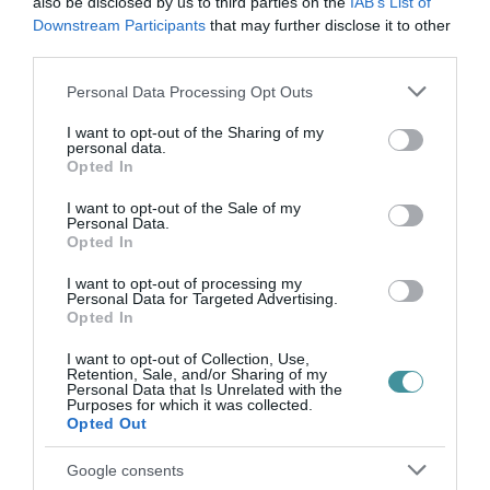
also be disclosed by us to third parties on the
IAB’s List of
élmény, természet és feltöltődés”
– fogalmaz a
Downstream Participants
that may further disclose it to other
közlemény, amelyhez további kikötők
third parties.
csatlakozását is várják.
Please note that this website/app uses one or more Google
Personal Data Processing Opt Outs
services and may gather and store information including but
not limited to your visit or usage behaviour. You may click to
I want to opt-out of the Sharing of my
personal data.
grant or deny consent to Google and its third-party tags to
Opted In
use your data for below specified purposes in below Google
consent section.
I want to opt-out of the Sale of my
Personal Data.
Ne maradjon le a legfrissebb hírekről, kövessen
Opted In
bennünket az EGRI ÜGYEK Google Hírek oldalán!
I want to opt-out of processing my
Personal Data for Targeted Advertising.
Opted In
VISSZA A FŐOLDALRA
I want to opt-out of Collection, Use,
Retention, Sale, and/or Sharing of my
Personal Data that Is Unrelated with the
Purposes for which it was collected.
Opted Out
Google consents