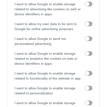
I want to allow Google to enable storage
Legfrissebb híreink
related to advertising like cookies on web or
device identifiers in apps.
I want to allow my user data to be sent to
MINDHÁROM ÜTEMBEN DOLGOZNAK A 25-
Google for online advertising purposes.
ÖS FŐÚTON EGERBEN
2026. augusztus 07
|
Eger ügye
I want to allow Google to send me
personalized advertising.
I want to allow Google to enable storage
related to analytics like cookies on web or
device identifiers in apps.
HALMENTÉS SZARVASKŐNÉL: ŐSHONOS
ÉS VÉDETT HALAKAT MENTETT...
2026. augusztus 07
|
Környék ügye
I want to allow Google to enable storage
related to functionality of the website or app.
I want to allow Google to enable storage
related to personalization.
I want to allow Google to enable storage
ZÁPOROK, ZIVATAROK KIALAKULHATNAK