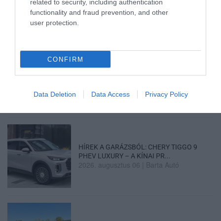
related to security, including authentication
2026. augusztus 07
|
Mindenki ügye
functionality and fraud prevention, and other
user protection.
CONFIRM
KÉT AUTÓ ÜTKÖZÖTT BOGÁCSON, A
MENTŐK IS A HELYSZÍNRE ÉRKE...
2026. augusztus 06
|
Riasztó
Data Deletion
Data Access
Privacy Policy
HÍREK A GARÁZSBÓL: CHERY TIGGO 9
PHEV LUXURY – A KÍNAI PR...
2026. augusztus 06
|
Barta Autó