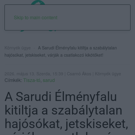
Skip to main content
Környék ügye
A Sarudi Élményfalu kitiltja a szabálytalan
hajósókat, jetskiseket, várják a csatlakozó kikötőket!
2026. május 13. Szerda, 15:39 | Csarnó Ákos | Környék ügye
Címkék:
Tisza-tó
,
sarud
A Sarudi Élményfalu
kitiltja a szabálytalan
hajósókat, jetskiseket,