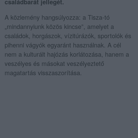
családbarát jellegét.
A közlemény hangsúlyozza: a Tisza-tó
„mindannyiunk közös kincse”, amelyet a
családok, horgászok, vízitúrázók, sportolók és
pihenni vágyók egyaránt használnak. A cél
nem a kulturált hajózás korlátozása, hanem a
veszélyes és másokat veszélyeztető
magatartás visszaszorítása.