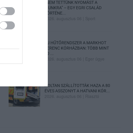
„NEM TETTÜNK NYOMÁST A
FIUNKRA” – EGY EGRI CSALÁD
TÖRTÉNE...
2026. augusztus 06
|
Sport
ÚJ HŰTŐRENDSZER A MARKHOT
FERENC KÓRHÁZBAN: TÖBB MINT
70 ...
2026. augusztus 06
|
Eger ügye
HOLTAN SZÁLLÍTOTTÁK HAZA A 80
ÉVES ASSZONYT A HATVANI KÓR...
2026. augusztus 06
|
Riasztó