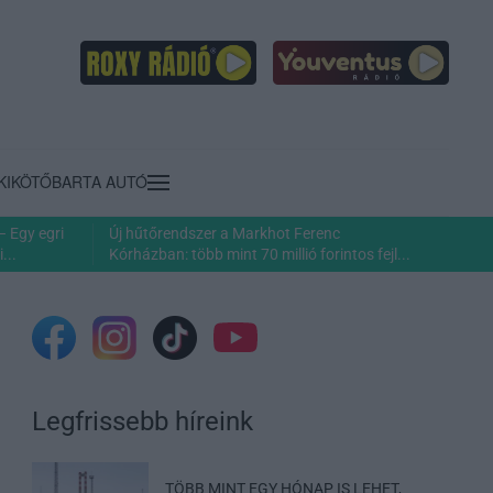
KIKÖTŐ
BARTA AUTÓ
– Egy egri
Új hűtőrendszer a Markhot Ferenc
...
Kórházban: több mint 70 millió forintos fejl...
Legfrissebb híreink
TÖBB MINT EGY HÓNAP IS LEHET,