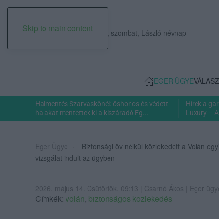
Skip to main content
2026. augusztus 08., szombat, László névnap
EGER ÜGYE
VÁLASZ
Halmentés Szarvaskőnél: őshonos és védett
Hírek a ga
halakat mentettek ki a kiszáradó Eg...
Luxury – A
Eger Ügye
Biztonsági öv nélkül közlekedett a Volán eg
vizsgálat indult az ügyben
2026. május 14. Csütörtök, 09:13 | Csarnó Ákos | Eger ügy
Címkék:
volán
,
biztonságos közlekedés