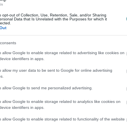
In
 írásbeli figyelmeztetésben részesült.
o opt-out of Collection, Use, Retention, Sale, and/or Sharing
ersonal Data that Is Unrelated with the Purposes for which it
empont utasaink biztonságos eljuttatása úti
lected.
Out
ő minden munkavállalónk számára, ebben
consents
yelmet, hogy az utasok panasz vagy észrevétel
o allow Google to enable storage related to advertising like cookies on
evice identifiers in apps.
 A közlés szerint minden bejelentést
ül tájékoztatják a bejelentőt az eredményről.
o allow my user data to be sent to Google for online advertising
s.
to allow Google to send me personalized advertising.
o allow Google to enable storage related to analytics like cookies on
evice identifiers in apps.
o allow Google to enable storage related to functionality of the website
en bennünket az EGRI ÜGYEK Google Hírek oldalán!