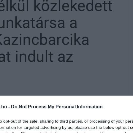
élkül közlekedett
unkatársa a
Kazincbarcika
at indult az
.hu -
Do Not Process My Personal Information
 vizsgálta ki a
MÁV-csoport
egy
to opt-out of the sale, sharing to third parties, or processing of your per
használatát. Olvasónk szerint a busz sofőre
formation for targeted advertising by us, please use the below opt-out s