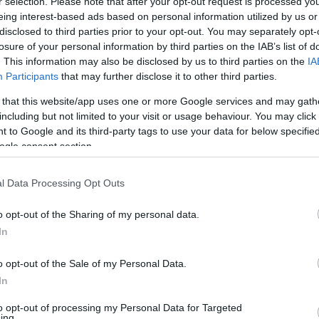
r selection. Please note that after your opt-out request is processed y
hogy csak az öv kapcsát helyezte be a csatba,
eing interest-based ads based on personal information utilized by us or
disclosed to third parties prior to your opt-out. You may separately opt-
losure of your personal information by third parties on the IAB’s list of
. This information may also be disclosed by us to third parties on the
IA
Participants
that may further disclose it to other third parties.
azt írta: nem egyedi jelenségről van szó, több
 that this website/app uses one or more Google services and may gath
including but not limited to your visit or usage behaviour. You may click 
t a járaton. Véleménye szerint ez súlyos
 to Google and its third-party tags to use your data for below specifi
zerfal így nem figyelmeztet az öv
ogle consent section.
l Data Processing Opt Outs
o opt-out of the Sharing of my personal data.
In
amely válaszában közölte: az ügyben belső
o opt-out of the Sale of my Personal Data.
 munkatárs elismerte, hogy az adott napon nem
In
to opt-out of processing my Personal Data for Targeted
ing.