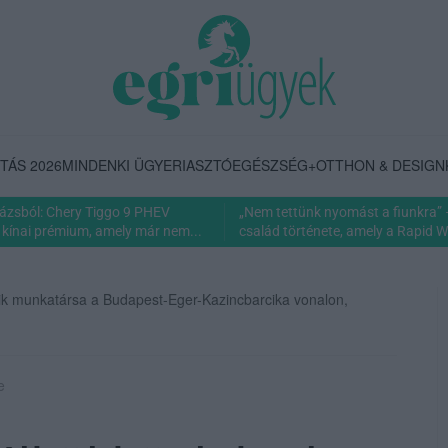
TÁS 2026
MINDENKI ÜGYE
RIASZTÓ
EGÉSZSÉG+
OTTHON & DESIGN
rázsból: Chery Tiggo 9 PHEV
„Nem tettünk nyomást a fiunkra” 
 kínai prémium, amely már nem...
család története, amely a Rapid Wi
yik munkatársa a Budapest-Eger-Kazincbarcika vonalon,
e