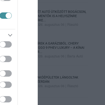
KÉT AUTÓ ÜTKÖZÖTT BOGÁCSON,
A MENTŐK IS A HELYSZÍNRE
ÉRKE...
2026. augusztus 06
|
Riasztó
HÍREK A GARÁZSBÓL: CHERY
TIGGO 9 PHEV LUXURY – A KÍNAI
PR...
2026. augusztus 06
|
Barta Autó
LAKÓÉPÜLETEK LÁNGOLTAK
SZERDÁN
2026. augusztus 06
|
Riasztó