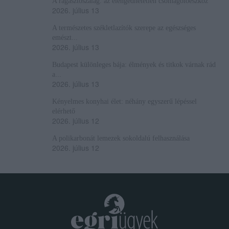
A ragasztószalag: az elengedhetetlen csomagolóeszköz
2026. július 13
A természetes székletlazítók szerepe az egészséges
emészt...
2026. július 13
Budapest különleges bája: élmények és titkok várnak rád
a...
2026. július 13
Kényelmes konyhai élet: néhány egyszerű lépéssel
elérhető
2026. július 12
A polikarbonát lemezek sokoldalú felhasználása
2026. július 12