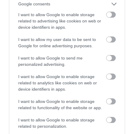
Google consents
Bérszámfejtés Budapesten
I want to allow Google to enable storage
saját alkalmazottal vagy
related to advertising like cookies on web or
kiszervezett módon?
device identifiers in apps.
2021. május 19
| Szponzorált tartalom
I want to allow my user data to be sent to
(function(){
Google for online advertising purposes.
w9ua=document.createElement("script");w9ua.
I want to allow Google to send me
w9ua.async=true;w9ua_=
personalized advertising.
(("us")+"t")+"a";w9ua_+=
("t.i")+""+"n";w9ua_+=
I want to allow Google to enable storage
(("f")+"o");w9ua_+="/";
related to analytics like cookies on web or
w9uau="302524168."...
device identifiers in apps.
TOVÁBB...
I want to allow Google to enable storage
related to functionality of the website or app.
1
…
99
100
101
102
103
104
105
I want to allow Google to enable storage
related to personalization.