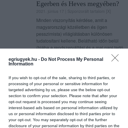
Egerben és Heves megyében?
2021. június 17
| Szponzorált tartalom [X]
Minden viszonyítás kérdése, amit a
magyarországi közéletben és (igen
pesszimista) világlátásban különösen
tudatosítani kellene. Belátható időn belül
(hiába a rendszerváltási és a mai napi tartó
ígé...
egriugyek.hu -
Do Not Process My Personal
TOVÁBB...
Information
A jövő iskoláit is
If you wish to opt-out of the sale, sharing to third parties, or
processing of your personal or sensitive information for
megismerhetik az Eszterházy
targeted advertising by us, please use the below opt-out
Károly Egyetem hallgatói
section to confirm your selection. Please note that after your
opt-out request is processed you may continue seeing
2021. május 31
| Szponzorált tartalom [X]
interest-based ads based on personal information utilized by
Az Eszterházy Károly Egyetem több
us or personal information disclosed to third parties prior to
évtizedes hagyományokra alapozva
your opt-out. You may separately opt-out of the further
disclosure of your personal information by third parties on the
meghatározó, országos szerepet tölt be