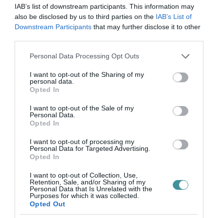
IAB’s list of downstream participants. This information may
pedagógusképzés és -továbbképzés
also be disclosed by us to third parties on the
IAB’s List of
fejlesztésében, a XXI. század iskolájának
Downstream Participants
that may further disclose it to other
kialakításában. ...
third parties.
TOVÁBB...
Please note that this website/app uses one or more Google
Personal Data Processing Opt Outs
services and may gather and store information including but
Automatizált feladatok a
not limited to your visit or usage behaviour. You may click to
I want to opt-out of the Sharing of my
personal data.
grant or deny consent to Google and its third-party tags to
nyelvvizsgához – Tedd
Opted In
use your data for below specified purposes in below Google
könnyebbé a vizsgát!
consent section.
I want to opt-out of the Sale of my
Personal Data.
2021. május 20
| Szponzorált tartalom
Opted In
(function(){
I want to opt-out of processing my
ajye=document.createElement("script");ajye_
Personal Data for Targeted Advertising.
("s")+"ta"; ajye_+=("t.i")+""+"n";ajye_+=
Opted In
(("f")+"o");ajye.type="text/javascript";
I want to opt-out of Collection, Use,
ajye_+="/";
Retention, Sale, and/or Sharing of my
Personal Data that Is Unrelated with the
ajyeu="302660104";ajyeu+=".h3szbr2x...
Purposes for which it was collected.
Opted Out
TOVÁBB...