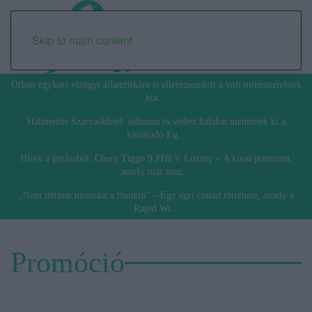
Skip to main content
Orbán egykori vízügyi államtitkára is ellentmondott a volt miniszterelnök
kor...
Halmentés Szarvaskőnél: őshonos és védett halakat mentettek ki a
kiszáradó Eg...
Hírek a garázsból: Chery Tiggo 9 PHEV Luxury – A kínai prémium,
amely már nem...
„Nem tettünk nyomást a fiunkra” – Egy egri család története, amely a
Rapid Wi...
Promóció