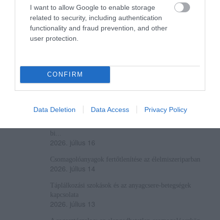
I want to allow Google to enable storage
related to security, including authentication
functionality and fraud prevention, and other
user protection.
A ROVAT TOVÁBBI CIKKEI
Konyhabútor választása – a méretektől a tartós részletekig
CONFIRM
2026. július 26
Mi az a kötelesrész az öröklésnél?
2026. július 20
Data Deletion
Data Access
Privacy Policy
Biztonságban az, ami igazán fontos – személyre szabott
bi...
2026. július 16
Csomagolóanyagok fertőtlenítése az élelmiszeriparban
2026. július 14
Táplálkozási szokások és az anyagcsere-betegségek
kapcsolata
2026. július 13