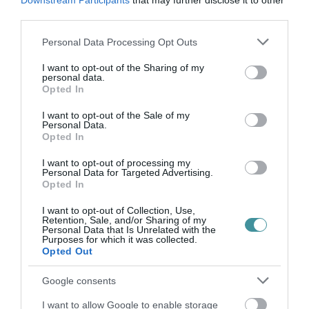
Downstream Participants
that may further disclose it to other
third parties.
Please note that this website/app uses one or more Google
Personal Data Processing Opt Outs
services and may gather and store information including but
KÉT AUTÓ ÜTKÖZÖTT BOGÁCSON, A
MENTŐK IS A HELYSZÍNRE ÉRKE...
not limited to your visit or usage behaviour. You may click to
I want to opt-out of the Sharing of my
personal data.
2026. augusztus 06
|
Riasztó
grant or deny consent to Google and its third-party tags to
Opted In
use your data for below specified purposes in below Google
consent section.
I want to opt-out of the Sale of my
Personal Data.
Opted In
HÍREK A GARÁZSBÓL: CHERY TIGGO 9
PHEV LUXURY – A KÍNAI PR...
2026. augusztus 06
|
Barta Autó
I want to opt-out of processing my
Personal Data for Targeted Advertising.
Opted In
LAKÓÉPÜLETEK LÁNGOLTAK SZERDÁN
2026. augusztus 06
|
Riasztó
I want to opt-out of Collection, Use,
Retention, Sale, and/or Sharing of my
Personal Data that Is Unrelated with the
Purposes for which it was collected.
Opted Out
„NEM TETTÜNK NYOMÁST A FIUNKRA” –
Google consents
EGY EGRI CSALÁD TÖRTÉNE...
2026. augusztus 06
|
Sport
I want to allow Google to enable storage