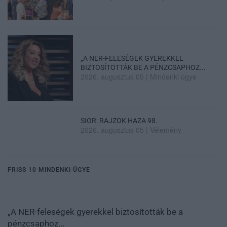
„A NER-FELESÉGEK GYEREKKEL
BIZTOSÍTOTTÁK BE A PÉNZCSAPHOZ...
2026. augusztus 05
|
Mindenki ügye
SIOR: RAJZOK HAZA 98.
2026. augusztus 05
|
Vélemény
FRISS 10 MINDENKI ÜGYE
„A NER-feleségek gyerekkel biztosították be a
pénzcsaphoz...