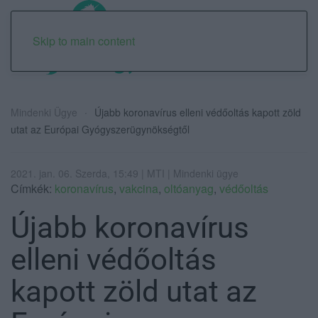
Skip to main content
Mindenki Ügye
Újabb koronavírus elleni védőoltás kapott zöld
utat az Európai Gyógyszerügynökségtől
2021. jan. 06. Szerda, 15:49 | MTI | Mindenki ügye
Címkék:
koronavírus
,
vakcina
,
oltóanyag
,
védőoltás
Újabb koronavírus
elleni védőoltás
kapott zöld utat az