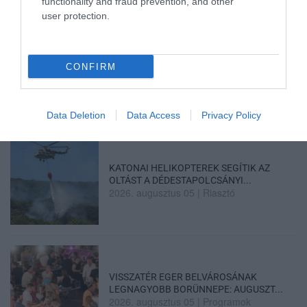
SZÉLERŐMŰVI PÁLYÁZATOKAT, M...
functionality and fraud prevention, and other
2026. augusztus 06
|
Mindenki ügye
user protection.
CONFIRM
ELOLTOTTÁK A TÜZET
DÉDESTAPOLCSÁNYNÁL, KILENCÓRÁS
KÜZDELE...
2026. augusztus 06
|
Környék ügye
Data Deletion
Data Access
Privacy Policy
KATONAI HELIKOPTEREK SEGÍTIK AZ
OLTÁST A DÉDESTAPOLCSÁNYI...
2026. augusztus 05
|
Riasztó
VISSZATÉR EGER BELVÁROSÁNAK
LEGNAGYOBB BORÜNNEPE: AUGUSZT...
2026. augusztus 05
|
Programok