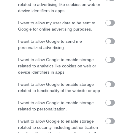
related to advertising like cookies on web or
device identifiers in apps.
ÚJ HŰTŐRENDSZER A MARKHOT FERENC
I want to allow my user data to be sent to
KÓRHÁZBAN: TÖBB MINT 70 ...
2026. augusztus 06
|
Eger ügye
Google for online advertising purposes.
I want to allow Google to send me
HOLTAN SZÁLLÍTOTTÁK HAZA A 80 ÉVES
personalized advertising.
ASSZONYT A HATVANI KÓR...
2026. augusztus 06
|
Riasztó
I want to allow Google to enable storage
related to analytics like cookies on web or
device identifiers in apps.
GÁRDONYI MESEKERT VÁRJA A
I want to allow Google to enable storage
CSALÁDOKAT – HÁROM NAPON ÁT ING...
related to functionality of the website or app.
2026. augusztus 06
|
Programok
I want to allow Google to enable storage
related to personalization.
I want to allow Google to enable storage
related to security, including authentication
MAGYAR PÉTER: KIÍRJÁK AZ ELSŐ