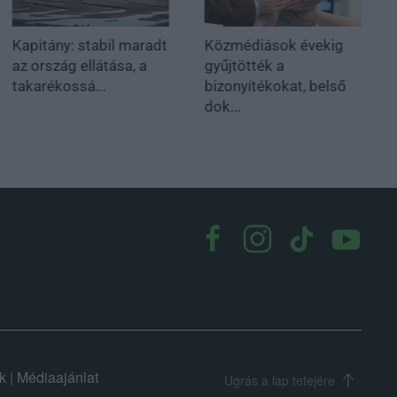
Kapitány: stabil maradt
Közmédiások évekig
az ország ellátása, a
gyűjtötték a
takarékossá...
bizonyítékokat, belső
dok...
k
|
Médiaajánlat
Ugrás a lap tetejére