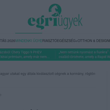
TÁS 2026
MINDENKI ÜGYE
RIASZTÓ
EGÉSZSÉG+
OTTHON & DESIGN
rázsból: Chery Tiggo 9 PHEV
„Nem tettünk nyomást a fiunkra” 
 kínai prémium, amely már nem...
család története, amely a Rapid Wi
gyar utakat egy általa kiválasztott cégnek a kormány, rögtön
e