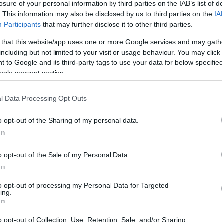
zbeszerzést várhatóan még idén lezárják,
losure of your personal information by third parties on the IAB’s list of
. This information may also be disclosed by us to third parties on the
IA
Participants
that may further disclose it to other third parties.
.
 that this website/app uses one or more Google services and may gath
including but not limited to your visit or usage behaviour. You may click 
 to Google and its third-party tags to use your data for below specifi
vetkező 10 év alatt jelentős fejlesztéseket
ogle consent section.
lett bővítéseket az M1-es, az M7-es és az
bítását az országhatárig, illetve az M81-es
l Data Processing Opt Outs
lezongorázását pedig nem akarja az állam
o opt-out of the Sharing of my personal data.
In
o opt-out of the Sale of my Personal Data.
In
to opt-out of processing my Personal Data for Targeted
ing.
In
o opt-out of Collection, Use, Retention, Sale, and/or Sharing