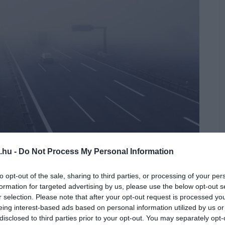
.hu -
Do Not Process My Personal Information
ét és üzemeltetését átadnák valakinek, holott
to opt-out of the sale, sharing to third parties, or processing of your per
formation for targeted advertising by us, please use the below opt-out s
r selection. Please note that after your opt-out request is processed y
eing interest-based ads based on personal information utilized by us or
tása szerint a teljes gyorsforgalmi úthálózat
disclosed to third parties prior to your opt-out. You may separately opt-