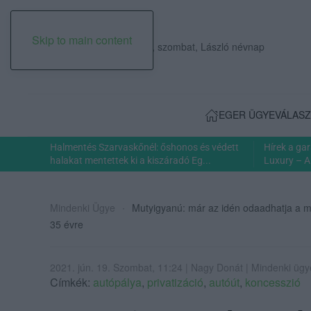
Skip to main content
2026. augusztus 08., szombat, László névnap
EGER ÜGYE
VÁLASZ
Halmentés Szarvaskőnél: őshonos és védett
Hírek a ga
halakat mentettek ki a kiszáradó Eg...
Luxury – A
Mindenki Ügye
Mutyigyanú: már az idén odaadhatja a ma
35 évre
2021. jún. 19. Szombat, 11:24 | Nagy Donát | Mindenki ügy
Címkék:
autópálya
,
privatizáció
,
autóút
,
koncesszió