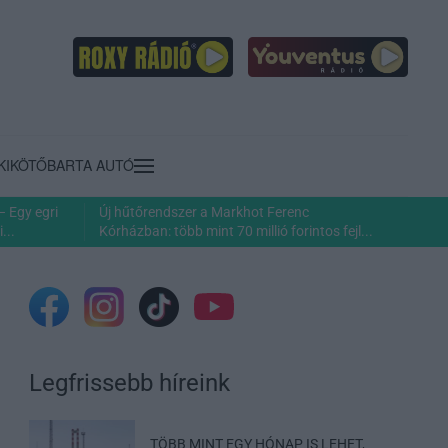
KIKÖTŐ
BARTA AUTÓ
– Egy egri
Új hűtőrendszer a Markhot Ferenc
...
Kórházban: több mint 70 millió forintos fejl...
Legfrissebb híreink
TÖBB MINT EGY HÓNAP IS LEHET,