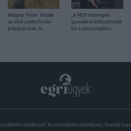
Magyar Péter: Kiírják
„A NER-feleségek
az első szélerőművi
gyerekkel biztosították
pályázatokat, m...
be a pénzcsaphoz...
ozzáférési nyilatkozat
|
Kommentelési szabályzat
|
Szerzői jogo