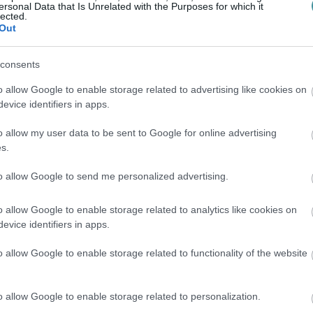
ersonal Data that Is Unrelated with the Purposes for which it
lected.
Out
consents
o allow Google to enable storage related to advertising like cookies on
evice identifiers in apps.
o allow my user data to be sent to Google for online advertising
s.
to allow Google to send me personalized advertising.
o allow Google to enable storage related to analytics like cookies on
evice identifiers in apps.
o allow Google to enable storage related to functionality of the website
Fotó: Pixabay
ll finanszíroznia, illetve a teljes úthálózat
o allow Google to enable storage related to personalization.