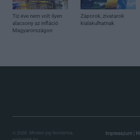
Tíz éve nem volt ilyen
Záporok, zivatarok
alacsony az infláció
kialakulhatnak
Magyarországon
.
©
2026.
Minden jog fenntartva.
Impresszum
|
H
egriugyek.hu