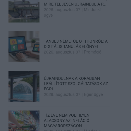
MIRE TELJESEN ÚJRAINDUL A P...
2026. augusztus 07
|
Mindenki
ügye
TANULJ NÉMETÜL OTTHONRÓL: A
DIGITÁLIS TANULÁS ELŐNYEI
2026. augusztus 07
|
Promóció
ÚJRAINDULNAK A KORÁBBAN
LEÁLLÍTOTT SZOLGÁLTATÁSOK AZ
EGRI...
2026. augusztus 07
|
Eger ügye
TÍZ ÉVE NEM VOLT ILYEN
ALACSONY AZ INFLÁCIÓ
MAGYARORSZÁGON
2026. augusztus 07
|
Mindenki