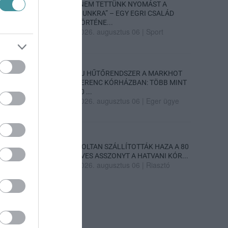
„NEM TETTÜNK NYOMÁST A
FIUNKRA” – EGY EGRI CSALÁD
TÖRTÉNE...
2026. augusztus 06
|
Sport
ÚJ HŰTŐRENDSZER A MARKHOT
FERENC KÓRHÁZBAN: TÖBB MINT
70 ...
2026. augusztus 06
|
Eger ügye
HOLTAN SZÁLLÍTOTTÁK HAZA A 80
ÉVES ASSZONYT A HATVANI KÓR...
2026. augusztus 06
|
Riasztó