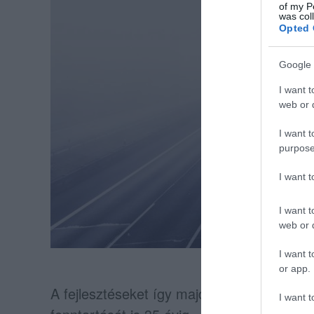
of my P
was col
Opted 
Google 
I want t
web or d
I want t
purpose
I want 
I want t
web or d
I want t
or app.
A fejlesztéseket így majd a koncesszornak ke
I want t