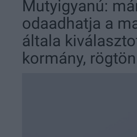
Mutyigyanú: már
odaadhatja a ma
általa kiválaszt
kormány, rögtön