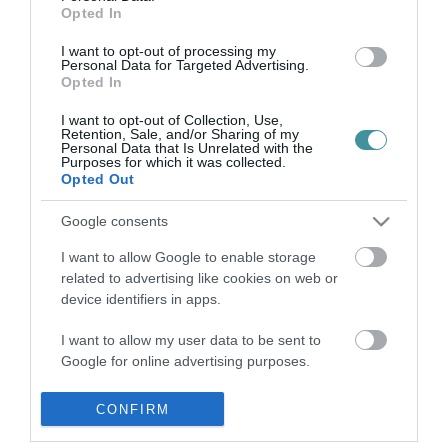
A KORMÁNYPÁRTIAK DÖNTŐ TÖBBSÉGE SEM TÁMOGATJA A
Opted In
SZTRÁDAKONCESSZIÓT
2021. július 07
|
Mindenki ügye
I want to opt-out of processing my
Personal Data for Targeted Advertising.
A kormánypártiak és az ellenzékiek körében is egyaránt nagyon
Opted In
magas az elutasítottsága annak a kormányzati tervnek, hogy 35
évre koncesszióba adják az autópályákat – közölte a Népszava a
I want to opt-out of Collection, Use,
Publicus I...
Retention, Sale, and/or Sharing of my
Personal Data that Is Unrelated with the
Purposes for which it was collected.
Opted Out
MÉSZÁROS LŐRINC VEJE ÉPÍTHETI MEG A M80-AS
MÉRNÖKSÉGÉT
2022. január 21
|
Mindenki ügye
Google consents
A Mészáros Lőrinc vejének érdekeltségébe tartozó Homlok Építő
I want to allow Google to enable storage
Zrt. építheti meg az M80-as autóút mérnökségi telepét. A
related to advertising like cookies on web or
beruházó Nemzeti Infrastruktúra Fejlesztő Zrt. (NIF) kiírása
device identifiers in apps.
szerint a tel...
I want to allow my user data to be sent to
Google for online advertising purposes.
I want to allow Google to send me
CONFIRM
personalized advertising.