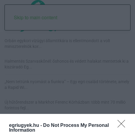
Skip to main content
Orbán egykori vízügyi államtitkára is ellentmondott a volt
miniszterelnök kor...
Halmentés Szarvaskőnél: őshonos és védett halakat mentettek ki a
kiszáradó Eg...
„Nem tettünk nyomást a fiunkra” – Egy egri család története, amely
a Rapid Wi...
Új hűtőrendszer a Markhot Ferenc Kórházban: több mint 70 millió
forintos fejl...
egriugyek.hu -
Do Not Process My Personal
Information