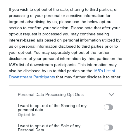
autóút
If you wish to opt-out of the sale, sharing to third parties, or
processing of your personal or sensitive information for
targeted advertising by us, please use the below opt-out
MUTYIGYANÚ: MÁR AZ IDÉN ODAADHATJA A MAGYAR UTAKAT
section to confirm your selection. Please note that after your
EGY ÁLTALA KIVÁLASZTOTT CÉGNEK A KORMÁNY, RÖGTÖN 35
opt-out request is processed you may continue seeing
ÉVRE
2021. június 19
|
Mindenki ügye
interest-based ads based on personal information utilized by
us or personal information disclosed to third parties prior to
A HVG azt írja, hogy Rogán Antal tájékoztatása szerint a teljes
your opt-out. You may separately opt-out of the further
gyorsforgalmi úthálózat koncesszióba adását célzó kétfordulós
disclosure of your personal information by third parties on the
közbeszerzést várhatóan még idén lezárják, sőt: még idén sor
IAB’s list of downstream participants. This information may
kerülhe...
also be disclosed by us to third parties on the
IAB’s List of
Downstream Participants
that may further disclose it to other
10 ÉVRE TITKOSÍTOTTÁK AZ AUTÓPÁLYAELADÁS
third parties.
HÁTTÉRSZÁMAIT
2021. június 30
|
Mindenki ügye
Please note that this website/app uses one or more Google
Personal Data Processing Opt Outs
Tíz évre elzárta a kormány azt az anyagot, ami alapján 35 éves
services and may gather and store information including but
koncesszióba adnák a sztrádákat – írja a Népszava. Ahogy azt mi
not limited to your visit or usage behaviour. You may click to
I want to opt-out of the Sharing of my
personal data.
is megírtuk, a magyar kormány koncessziós eljárásban 35 évre
grant or deny consent to Google and its third-party tags to
Opted In
átadná a ...
use your data for below specified purposes in below Google
consent section.
I want to opt-out of the Sale of my
Personal Data.