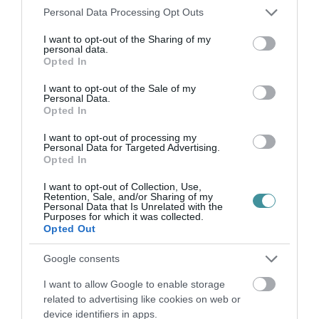
Please note that this website/app uses one or more Google
Personal Data Processing Opt Outs
services and may gather and store information including but
not limited to your visit or usage behaviour. You may click to
I want to opt-out of the Sharing of my
personal data.
grant or deny consent to Google and its third-party tags to
Opted In
use your data for below specified purposes in below Google
consent section.
I want to opt-out of the Sale of my
Personal Data.
Opted In
I want to opt-out of processing my
Personal Data for Targeted Advertising.
Opted In
I want to opt-out of Collection, Use,
Retention, Sale, and/or Sharing of my
Personal Data that Is Unrelated with the
Purposes for which it was collected.
Opted Out
Google consents
I want to allow Google to enable storage
related to advertising like cookies on web or
device identifiers in apps.