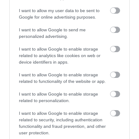
KORONAVÍRUS - JÁRVÁNYVESZÉLY MIATT BEZÁRATTA A
I want to allow my user data to be sent to
BITSKEY-USZODÁT EGER POLGÁRMESTERE
Google for online advertising purposes.
Miután kiderült, hogy az egri vízilabdások
I want to allow Google to send me
personalized advertising.
alapos vizsgálatok híján úgy edzettek az
intézményben, hogy előzőleg a járvány
I want to allow Google to enable storage
sújtotta Észak-Olaszországban jártak, lépni
related to analytics like cookies on web or
device identifiers in apps.
kellett. "Tulajdonosi döntés alapján szerda
reggel 6 órától bezárattam a Bitskey Aladár
I want to allow Google to enable storage
related to functionality of the website or app.
Uszodát, amíg a teljes vízcsere és
fertőtlenítés nem történik meg" - közölte az
I want to allow Google to enable storage
related to personalization.
Egri Ügyek megkeresésére Mirkóczki
Ádám, Eger polgármestere.
I want to allow Google to enable storage
related to security, including authentication
functionality and fraud prevention, and other
user protection.