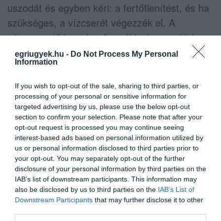
uszodát és egyben kéri: a fertőtlenítést, és ha
szükséges, a vízcserét végezzék el. A
városvezető beszámolt arról is, hogy a klub
elnökével, Szécsi Zoltánnal is beszélt, illetve
egriugyek.hu -
Do Not Process My Personal
Information
Dabrowski Norbert vezetőedzővel, a csapat
pedig ma este az NNI engedélyével
If you wish to opt-out of the sale, sharing to third parties, or
Budapesten bajnoki mérkőzést játszik.
processing of your personal or sensitive information for
targeted advertising by us, please use the below opt-out
section to confirm your selection. Please note that after your
"Mindenkitől azt kérem, tartsa tiszteletben,
opt-out request is processed you may continue seeing
hogy itt elsősorban a lehetséges járvány
interest-based ads based on personal information utilized by
megelőzése a cél, nem a vízilabda vagy más
us or personal information disclosed to third parties prior to
your opt-out. You may separately opt-out of the further
sportok akadályoztatása" – hívta fel a
disclosure of your personal information by third parties on the
figyelmet Mirkóczki Ádám.
IAB’s list of downstream participants. This information may
also be disclosed by us to third parties on the
IAB’s List of
Downstream Participants
that may further disclose it to other
third parties.