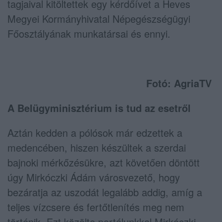
tagjaival kitöltettek egy kérdőívet a Heves
Megyei Kormányhivatal Népegészségügyi
Főosztályának munkatársai és ennyi.
Fotó: AgriaTV
A Belügyminisztérium is tud az esetről
Aztán kedden a pólósok már edzettek a
medencében, hiszen készültek a szerdai
bajnoki mérkőzésükre, azt követően döntött
úgy Mirkóczki Ádám városvezető, hogy
bezáratja az uszodát legalább addig, amíg a
teljes vízcsere és fertőtlenítés meg nem
történik. Ezt közölte portálunkkal Mirkóczki