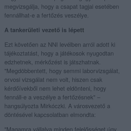
megvizsgálja, hogy a csapat tagjai esetében
fennállhat-e a fertőzés veszélye.
A tankerületi vezető is lépett
Ezt követően az NNI levélben arról adott ki
tájékoztatást, hogy a játékosok nyugodtan
edzhetnek, mérkőzést is játszhatnak.
"Megdöbbentett, hogy semmi laborvizsgálat,
orvosi vizsgálat nem volt, hiszen csak
kérdőívekből nem lehet eldönteni, hogy
fennáll-e a veszélye a fertőzésnek" –
hangsúlyozta Mirkóczki. A városvezető a
döntésével kapcsolatban elmondta:
"Magamra vállalva minden felelősséget úgy