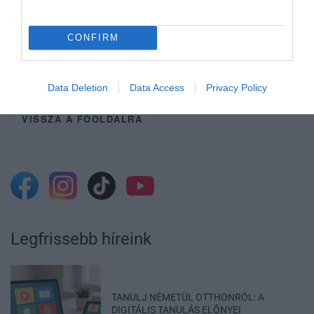
CONFIRM
Ne maradjon le a legfrissebb hírekről, kövessen
bennünket az EGRI ÜGYEK Google Hírek oldalán!
Data Deletion
Data Access
Privacy Policy
VISSZA A FŐOLDALRA
Legfrissebb híreink
TANULJ NÉMETÜL OTTHONRÓL: A
DIGITÁLIS TANULÁS ELŐNYEI