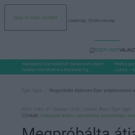
Skip to main content
2026. augusztus 09., vasárnap, Emőd névnap
EGER ÜGYE
VÁLASZ
Halmentés Szarvaskőnél: őshonos és védett
Hírek a ga
halakat mentettek ki a kiszáradó Eg...
Luxury – A
Eger Ügye
Megpróbálta átjátszani Eger polgármestere a
2024. márc. 27. Szerda, 13:36 | Csarnó Ákos | Eger ügye
Címkék:
mirkóczki ádám
,
városháza
,
parkolóház
,
eva
Megpróbálta átj