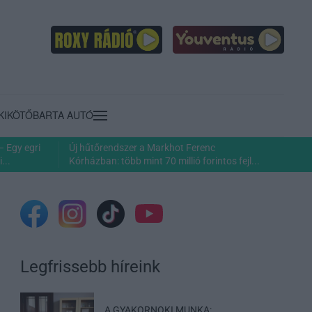
KIKÖTŐ
BARTA AUTÓ
– Egy egri
Új hűtőrendszer a Markhot Ferenc
...
Kórházban: több mint 70 millió forintos fejl...
Legfrissebb híreink
A GYAKORNOKI MUNKA: