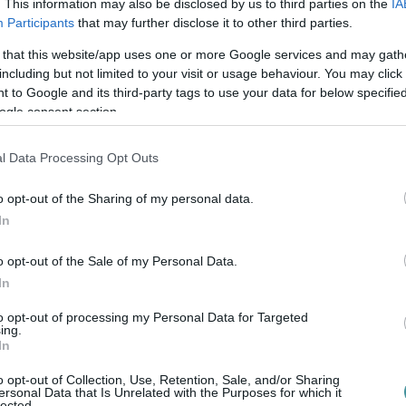
. This information may also be disclosed by us to third parties on the
IA
Participants
that may further disclose it to other third parties.
gy Juhász Éva irodavezető asszony számoljon
 that this website/app uses one or more Google services and may gath
n milyen döntés alapján fizette az EVAT Zrt.
including but not limited to your visit or usage behaviour. You may click 
 to Google and its third-party tags to use your data for below specifi
ogle consent section.
nap, de ez alatt az időszak alatt a
 kérdésekben semmilyen tájékoztatást.
Az
l Data Processing Opt Outs
lat mielőbbi lezárása a parkolóház
o opt-out of the Sharing of my personal data.
en, ezért szükséges a bizottság előtti
In
 munkáról – áll a mostani Városgazdálkodási
o opt-out of the Sale of my Personal Data.
 Zita n
yújtott be
.
In
iderült, hogy
az ügyben már a rendőrség is
to opt-out of processing my Personal Data for Targeted
ing.
yoni hátrányt okozó hűtlen kezelés
In
o opt-out of Collection, Use, Retention, Sale, and/or Sharing
ersonal Data that Is Unrelated with the Purposes for which it
lected.