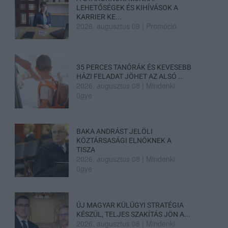
LEHETŐSÉGEK ÉS KIHÍVÁSOK A
KARRIER KE...
2026. augusztus 09
|
Promóció
35 PERCES TANÓRÁK ÉS KEVESEBB
HÁZI FELADAT JÖHET AZ ALSÓ ...
2026. augusztus 08
|
Mindenki
ügye
BAKA ANDRÁST JELÖLI
KÖZTÁRSASÁGI ELNÖKNEK A
TISZA
2026. augusztus 08
|
Mindenki
ügye
ÚJ MAGYAR KÜLÜGYI STRATÉGIA
KÉSZÜL, TELJES SZAKÍTÁS JÖN A...
2026. augusztus 08
|
Mindenki