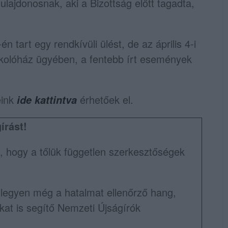
ulajdonosnak, aki a Bizottság előtt tagadta,
én tart egy rendkívüli ülést, de az április 4-i
rkolóház ügyében, a fentebb írt események
eink
érhetőek el.
ide kattintva
írást!
, hogy a tőlük független szerkesztőségek
 legyen még a hatalmat ellenőrző hang,
t is segítő Nemzeti Újságírók