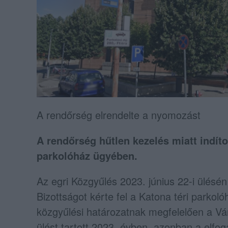
A rendőrség elrendelte a nyomozást
A rendőrség hűtlen kezelés miatt indíto
parkolóház ügyében.
Az egri Közgyűlés 2023. június 22-i ülésé
Bizottságot kérte fel a Katona téri parkol
közgyűlési határozatnak megfelelően a Vár
ülést tartott 2023. évben, azonban a elfo