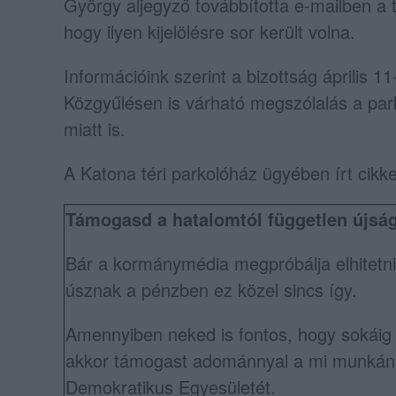
György aljegyző továbbította e-mailben a t
hogy ilyen kijelölésre sor került volna.
Információink szerint a bizottság április 11-
Közgyűlésen is várható megszólalás a pa
miatt is.
A Katona téri parkolóház ügyében írt cikk
Támogasd a hatalomtól független újság
Bár a kormánymédia megpróbálja elhitetni
úsznak a pénzben ez közel sincs így.
Amennyiben neked is fontos, hogy sokáig
akkor támogast adománnyal a mi munkánka
Demokratikus Egyesületét.