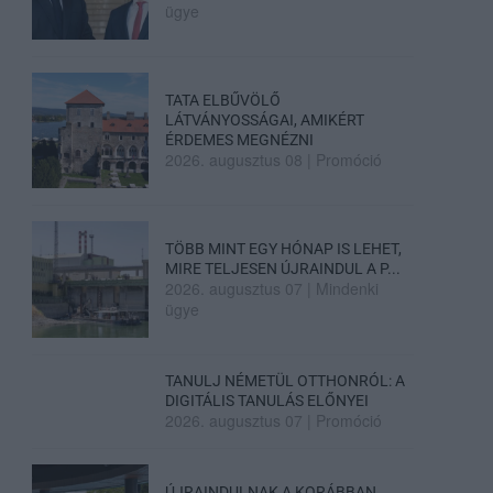
ügye
TATA ELBŰVÖLŐ
LÁTVÁNYOSSÁGAI, AMIKÉRT
ÉRDEMES MEGNÉZNI
2026. augusztus 08
|
Promóció
TÖBB MINT EGY HÓNAP IS LEHET,
MIRE TELJESEN ÚJRAINDUL A P...
2026. augusztus 07
|
Mindenki
ügye
TANULJ NÉMETÜL OTTHONRÓL: A
DIGITÁLIS TANULÁS ELŐNYEI
2026. augusztus 07
|
Promóció
ÚJRAINDULNAK A KORÁBBAN