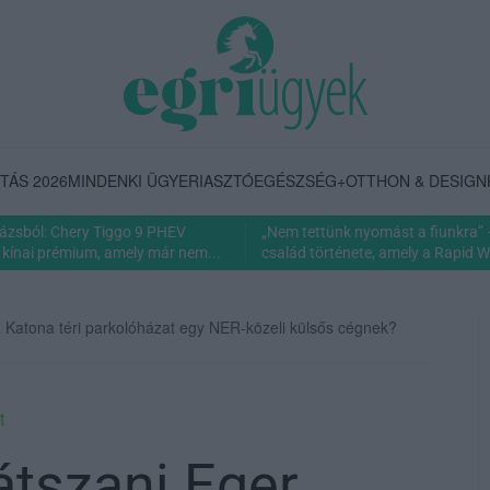
TÁS 2026
MINDENKI ÜGYE
RIASZTÓ
EGÉSZSÉG+
OTTHON & DESIGN
rázsból: Chery Tiggo 9 PHEV
„Nem tettünk nyomást a fiunkra” 
 kínai prémium, amely már nem...
család története, amely a Rapid Wi
 Katona téri parkolóházat egy NER-közeli külsős cégnek?
t
átszani Eger