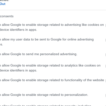
Out
az a magatartás
tés és egyéb iratok szerint
consents
zó 6 éves bérleti szerződés 2020. április
o allow Google to enable storage related to advertising like cookies on
kialakult helyzetet, noha erre minden
evice identifiers in apps.
m a tovább bérlésről, sem pedig a pályázat
o allow my user data to be sent to Google for online advertising
zt eredményezte, hogy
az önkormányzat
s.
tos vételáron a parkolóházat. Az ingatlan
to allow Google to send me personalized advertising.
 előterjesztés is 780 millió forintra
 millió forintos kár is érhette az
o allow Google to enable storage related to analytics like cookies on
evice identifiers in apps.
o allow Google to enable storage related to functionality of the website
0. májusában tárgyalt a megvétel
érdekeltségébe tartozó Estosus Kft-nek, ám
o allow Google to enable storage related to personalization.
ztotta ki a
Mirkóczki Ádám polgármester
tetésről szóló információ nem áll
o allow Google to enable storage related to security, including