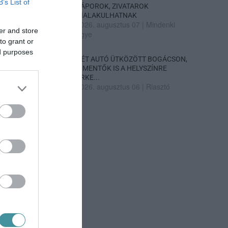
B’s List of
ZÁPOROK, ZIVATAROK
KIALAKULHATNAK
2026. augusztus 07
|
Mindenki
er and store
ügye
to grant or
ed purposes
KÉT AUTÓ ÜTKÖZÖTT BOGÁCSON,
A MENTŐK IS A HELYSZÍNRE
ÉRKE...
2026. augusztus 06
|
Riasztó