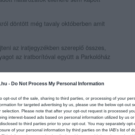
ról döntött még tavaly októberben amit
jteni az iratjegyzékben szereplő összes,
nyagot az iratborítóval együtt a Parkolóház
olóház tulajdonosát, hogy az értékbecslését
.hu -
Do Not Process My Personal Information
to opt-out of the sale, sharing to third parties, or processing of your per
slés olyan módon, hogy közjegyzői nemperes
formation for targeted advertising by us, please use the below opt-out s
r selection. Please note that after your opt-out request is processed y
rtő kirendelésére, melyhez egyrészről a
eing interest-based ads based on personal information utilized by us or
is álljon rendelkezésre. Kérik a közjegyzőt,
disclosed to third parties prior to your opt-out. You may separately opt-
losure of your personal information by third parties on the IAB’s list of
őt jelöljön ki.