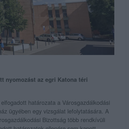
tt nyomozást az egri Katona téri
n elfogadott határozata a Városgazdálkodási
óház ügyében egy vizsgálat lefolytatására. A
osgazdálkodási Bizottság több rendkívüli
gadott határozatok ellenére sem kapott