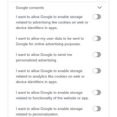
TELJES SZAKÍTÁS JÖN A...
2026. augusztus 08
|
Mindenki ügye
Google consents
I want to allow Google to enable storage
TATA ELBŰVÖLŐ LÁTVÁNYOSSÁGAI,
related to advertising like cookies on web or
AMIKÉRT ÉRDEMES MEGNÉZNI
device identifiers in apps.
2026. augusztus 08
|
Promóció
I want to allow my user data to be sent to
TÖBB MINT EGY HÓNAP IS LEHET, MIRE
Google for online advertising purposes.
TELJESEN ÚJRAINDUL A P...
2026. augusztus 07
|
Mindenki ügye
I want to allow Google to send me
personalized advertising.
TANULJ NÉMETÜL OTTHONRÓL: A
DIGITÁLIS TANULÁS ELŐNYEI
I want to allow Google to enable storage
2026. augusztus 07
|
Promóció
related to analytics like cookies on web or
device identifiers in apps.
ÚJRAINDULNAK A KORÁBBAN
LEÁLLÍTOTT SZOLGÁLTATÁSOK AZ EGRI...
I want to allow Google to enable storage
2026. augusztus 07
|
Eger ügye
related to functionality of the website or app.
I want to allow Google to enable storage
TÍZ ÉVE NEM VOLT ILYEN ALACSONY AZ
INFLÁCIÓ MAGYARORSZÁGON
related to personalization.