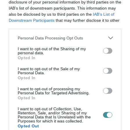
disclosure of your personal information by third parties on the
IAB’s list of downstream participants. This information may
also be disclosed by us to third parties on the
IAB’s List of
Downstream Participants
that may further disclose it to other
third parties.
Please note that this website/app uses one or more Google
Personal Data Processing Opt Outs
Legfrissebb híreink
services and may gather and store information including but
not limited to your visit or usage behaviour. You may click to
I want to opt-out of the Sharing of my
personal data.
grant or deny consent to Google and its third-party tags to
Opted In
use your data for below specified purposes in below Google
consent section.
35 PERCES TANÓRÁK ÉS KEVESEBB HÁZI
I want to opt-out of the Sale of my
Personal Data.
FELADAT JÖHET AZ ALSÓ ...
2026. augusztus 08
|
Mindenki ügye
Opted In
I want to opt-out of processing my
Personal Data for Targeted Advertising.
Opted In
BAKA ANDRÁST JELÖLI KÖZTÁRSASÁGI
ELNÖKNEK A TISZA
I want to opt-out of Collection, Use,
Retention, Sale, and/or Sharing of my
2026. augusztus 08
|
Mindenki ügye
Personal Data that Is Unrelated with the
Purposes for which it was collected.
Opted Out
ÚJ MAGYAR KÜLÜGYI STRATÉGIA KÉSZÜL,