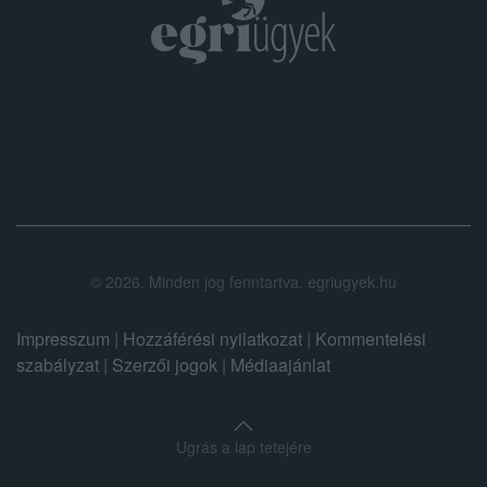
.
©
2026.
Minden jog fenntartva. egriugyek.hu
Impresszum
|
Hozzáférési nyilatkozat
|
Kommentelési
szabályzat
|
Szerzői jogok
|
Médiaajánlat
Ugrás a lap tetejére