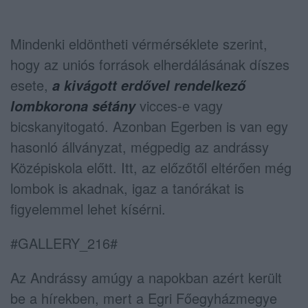
Mindenki eldöntheti vérmérséklete szerint,
hogy az uniós források elherdálásának díszes
esete,
a kivágott erdővel rendelkező
vicces-e vagy
lombkorona sétány
bicskanyitogató. Azonban Egerben is van egy
hasonló állványzat, mégpedig az andrássy
Középiskola előtt. Itt, az előzőtől eltérően még
lombok is akadnak, igaz a tanórákat is
figyelemmel lehet kísérni.
#GALLERY_216#
Az Andrássy amúgy a napokban azért került
be a hírekben, mert a Egri Főegyházmegye