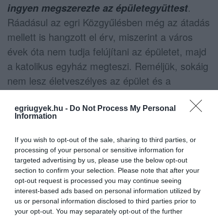
.
ingyen megszerezte az épületegyüttest
Ráadásul az egri Közgyűlésben még az átadás
mellett is hangzott el érv, miszerint a város
évek óta nem tudja felújítani az épületet, majd
a katolikus egyház megteszi. Reméljük, sokáig
nem lesz életveszélyes az épület és a
"sétányt" is mihamarabb elbontják a felújítások
után.
egriugyek.hu -
Do Not Process My Personal
Information
If you wish to opt-out of the sale, sharing to third parties, or
processing of your personal or sensitive information for
targeted advertising by us, please use the below opt-out
Ne maradjon le a legfrissebb hírekről, kövessen
section to confirm your selection. Please note that after your
bennünket az EGRI ÜGYEK Google Hírek oldalán!
opt-out request is processed you may continue seeing
interest-based ads based on personal information utilized by
us or personal information disclosed to third parties prior to
VISSZA A FŐOLDALRA
your opt-out. You may separately opt-out of the further