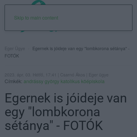
Skip to main content
Eger Ügye
Egernek is jóideje van egy "lombkorona sétánya" -
FOTÓK
2023. ápr. 03. Hétfő, 17:41 | Csarnó Ákos | Eger ügye
Címkék:
andrássy györgy katolikus köépiskola
Egernek is jóideje van
egy "lombkorona
sétánya" - FOTÓK