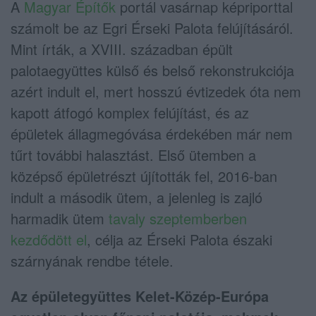
A
Magyar Építők
portál vasárnap képriporttal
számolt be az Egri Érseki Palota felújításáról.
Mint írták, a XVIII. században épült
palotaegyüttes külső és belső rekonstrukciója
azért indult el, mert hosszú évtizedek óta nem
kapott átfogó komplex felújítást, és az
épületek állagmegóvása érdekében már nem
tűrt további halasztást. Első ütemben a
középső épületrészt újították fel, 2016-ban
indult a második ütem, a jelenleg is zajló
harmadik ütem
tavaly szeptemberben
kezdődött el
, célja az Érseki Palota északi
szárnyának rendbe tétele.
Az épületegyüttes Kelet-Közép-Európa