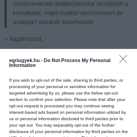
tartószerkezeti átalakításokkal kezdődött a
kivitelezés, majd további építőmesteri és
szakipari munkák következtek
– fogalmazott.
A felújítási program keretében egy szakaszon
egriugyek.hu -
Do Not Process My Personal
a tetőszerkezetet elbontják, helyette újat
Information
építenek a korábbi meredekebb hajlásszög
visszaállításával. Az átalakítás az épület teljes
If you wish to opt-out of the sale, sharing to third parties, or
processing of your personal or sensitive information for
funkcionális átrendezésével jár, és az udvara is
targeted advertising by us, please use the below opt-out
teljes egészében megújul.
section to confirm your selection. Please note that after your
opt-out request is processed you may continue seeing
interest-based ads based on personal information utilized by
A felújítási alatt álló északi szárnyról sok
us or personal information disclosed to third parties prior to
remek fotót megosztottak, ezek közül
your opt-out. You may separately opt-out of the further
néhányat válogattunk ki, a teljes galéria
az
disclosure of your personal information by third parties on the