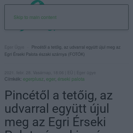
Skip to main content
Eger Ügye
Pincétől a tetőig, az udvarral együtt újul meg az
Egri Érseki Palota északi szárnya (FOTÓK)
2021. febr. 28. Vasárnap, 18:06 | EÜ | Eger ügye
Címkék:
egerplusz
,
eger
,
érseki palota
Pincétől a tetőig, az
udvarral együtt újul
meg az Egri Érseki