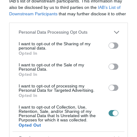
IAB’s list of downstream participants. This information may
eredeti cikkben
megtekinthető.
also be disclosed by us to third parties on the
IAB’s List of
Downstream Participants
that may further disclose it to other
#GALLERY_34#
third parties.
Please note that this website/app uses one or more Google
Personal Data Processing Opt Outs
(Fotók: Dernovics Tamás / magyarepitok.hu)
services and may gather and store information including but
not limited to your visit or usage behaviour. You may click to
I want to opt-out of the Sharing of my
personal data.
grant or deny consent to Google and its third-party tags to
Opted In
use your data for below specified purposes in below Google
consent section.
I want to opt-out of the Sale of my
Personal Data.
Opted In
Ne maradjon le a legfrissebb hírekről, kövessen
bennünket az EGRI ÜGYEK Google Hírek oldalán!
I want to opt-out of processing my
Personal Data for Targeted Advertising.
Opted In
VISSZA A FŐOLDALRA
I want to opt-out of Collection, Use,
Retention, Sale, and/or Sharing of my
Personal Data that Is Unrelated with the
Purposes for which it was collected.
Opted Out