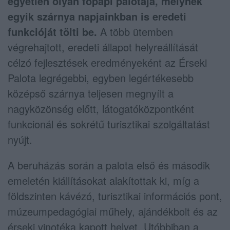
egyetlen olyan főpapi palotája, melynek
egyik szárnya napjainkban is eredeti
funkcióját tölti be.
A több ütemben
végrehajtott, eredeti állapot helyreállítását
célzó fejlesztések eredményeként az Érseki
Palota legrégebbi, egyben legértékesebb
középső szárnya teljesen megnyílt a
nagyközönség előtt, látogatóközpontként
funkcionál és sokrétű turisztikai szolgáltatást
nyújt.
A beruházás során a palota első és második
emeletén kiállításokat alakítottak ki, míg a
földszinten kávézó, turisztikai információs pont,
múzeumpedagógiai műhely, ajándékbolt és az
érseki vinotéka kapott helyet. Utóbbiban a