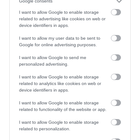
Google consents
I want to allow Google to enable storage
related to advertising like cookies on web or
Legfrissebb híreink
device identifiers in apps.
I want to allow my user data to be sent to
Google for online advertising purposes.
AZ ENDODONCIÁBAN
NÉLKÜLÖZHETETLEN ESZKÖZÖK
I want to allow Google to send me
2026. augusztus 09
|
Promóció
personalized advertising.
I want to allow Google to enable storage
related to analytics like cookies on web or
device identifiers in apps.
ITTASAN RANDALÍROZOTT EGER
I want to allow Google to enable storage
BELVÁROSÁBAN: ÜZLETEK KIRAKATA...
2026. augusztus 09
|
Riasztó
related to functionality of the website or app.
I want to allow Google to enable storage
related to personalization.