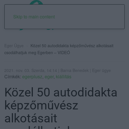
Skip to main content
Eger Ügye
Közel 50 autodidakta képzőművész alkotásait
csodálhatjuk meg Egerben – VIDEÓ
2021. nov. 03. Szerda, 14:14 | Barna Benedek | Eger ügye
Címkék:
egerplusz
,
eger
,
kiállítás
Közel 50 autodidakta
képzőművész
alkotásait