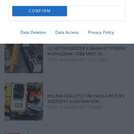
„NEM TETTÜNK NYOMÁST A FIUNKRA” –
EGY EGRI CSALÁD TÖRTÉNE...
2026. augusztus 06
|
Sport
CONFIRM
Data Deletion
Data Access
Privacy Policy
ÚJ HŰTŐRENDSZER A MARKHOT FERENC
KÓRHÁZBAN: TÖBB MINT 70 ...
2026. augusztus 06
|
Eger ügye
HOLTAN SZÁLLÍTOTTÁK HAZA A 80 ÉVES
ASSZONYT A HATVANI KÓR...
2026. augusztus 06
|
Riasztó