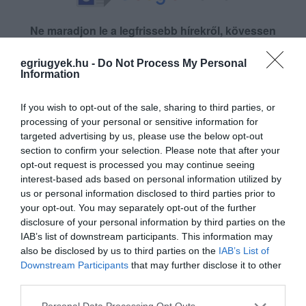
Ne maradjon le a legfrissebb hírekről, kövessen
bennünket az EGRI ÜGYEK Google Hírek oldalán!
egriugyek.hu -
Do Not Process My Personal
Information
VISSZA A FŐOLDALRA
If you wish to opt-out of the sale, sharing to third parties, or
processing of your personal or sensitive information for
targeted advertising by us, please use the below opt-out
section to confirm your selection. Please note that after your
opt-out request is processed you may continue seeing
interest-based ads based on personal information utilized by
us or personal information disclosed to third parties prior to
Legfrissebb híreink
your opt-out. You may separately opt-out of the further
disclosure of your personal information by third parties on the
IAB’s list of downstream participants. This information may
also be disclosed by us to third parties on the
IAB’s List of
Downstream Participants
that may further disclose it to other
MINDHÁROM ÜTEMBEN DOLGOZNAK A 25-
ÖS FŐÚTON EGERBEN
third parties.
2026. augusztus 07
|
Eger ügye
Please note that this website/app uses one or more Google