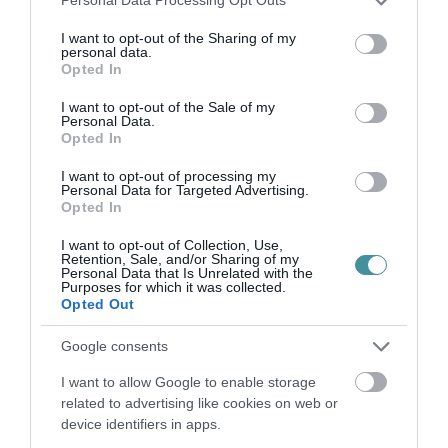
Personal Data Processing Opt Outs
services and may gather and store information including but
not limited to your visit or usage behaviour. You may click to
I want to opt-out of the Sharing of my
personal data.
grant or deny consent to Google and its third-party tags to
Opted In
use your data for below specified purposes in below Google
consent section.
HALMENTÉS SZARVASKŐNÉL: ŐSHONOS
I want to opt-out of the Sale of my
ÉS VÉDETT HALAKAT MENTETT...
Personal Data.
2026. augusztus 07
|
Környék ügye
Opted In
I want to opt-out of processing my
Personal Data for Targeted Advertising.
Opted In
I want to opt-out of Collection, Use,
Retention, Sale, and/or Sharing of my
ZÁPOROK, ZIVATAROK KIALAKULHATNAK
Personal Data that Is Unrelated with the
2026. augusztus 07
|
Mindenki ügye
Purposes for which it was collected.
Opted Out
Google consents
I want to allow Google to enable storage
related to advertising like cookies on web or
KÉT AUTÓ ÜTKÖZÖTT BOGÁCSON, A
device identifiers in apps.
MENTŐK IS A HELYSZÍNRE ÉRKE...