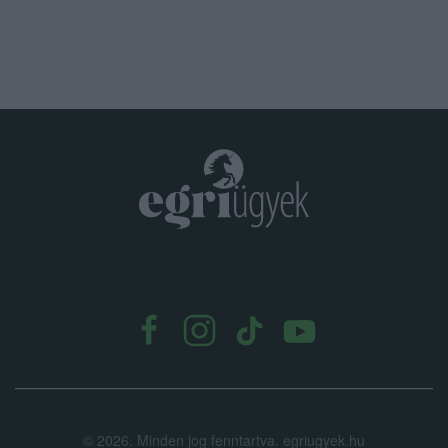
.
©
2026.
Minden jog fenntartva. egriugyek.hu