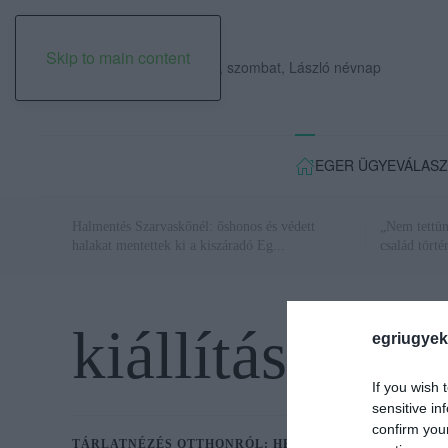
Skip to main content
2026. augusztus 08., szombat, László névnap
EGER ÜGYE
VÁLASZ
Halmentés Szarvaskőnél: őshonos és védett
„Nem tettün
halakat mentettek ki a kiszáradó Eg...
család törté
kiállítás
egriugyek
If you wish 
sensitive in
confirm you
TÁRLATNÉZÉS OTTHONRÓL: HEVES MEGYEI