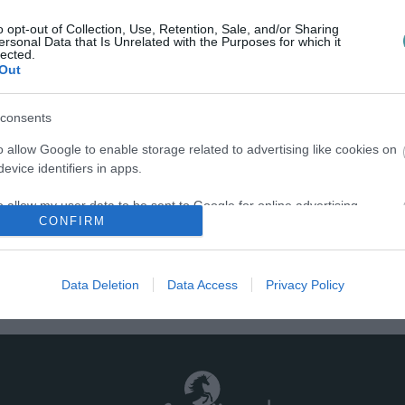
A napokban látogatók előtt is megnyílt a felújított Ziffer
Sándor Galéria, és mindjárt két kiállítással várja az
o opt-out of Collection, Use, Retention, Sale, and/or Sharing
ersonal Data that Is Unrelated with the Purposes for which it
érdeklődőket. Az emeleti karzaton látható "Fények és
lected.
árnyak" című állandó...
Out
consents
KIÁLLÍTÁSOK, BORKÓSTOLÓ, KONCERT: EZEK
LESZNEK AZ ARS SACRA FESZTIVÁL EGRI
o allow Google to enable storage related to advertising like cookies on
PROGRAMJAI
2021. augusztus 22
|
Eger ügye
evice identifiers in apps.
Ahogy arról portálunk is beszámolt, országszerte több
o allow my user data to be sent to Google for online advertising
száz ingyenes programot rendeznek idén a tizenöt éves
CONFIRM
s.
jubileumát ünneplő Ars Sacra Fesztivál keretében
szeptember 4. és 12. között, az egyik...
to allow Google to send me personalized advertising.
Data Deletion
Data Access
Privacy Policy
1
2
3
o allow Google to enable storage related to analytics like cookies on
evice identifiers in apps.
o allow Google to enable storage related to functionality of the website