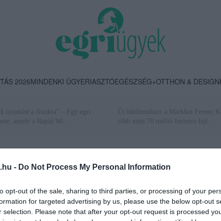
TÁS 2026
MINDENKI ÜGYE
RIASZTÓ
EGÉSZSÉG+
OTTHON & DESIGN
k nyomást a fiunkra” – Egy egri
Új hűtőrendszer a Markhot Ferenc K
nete, amely a Rapid Wi...
több mint 70 millió forintos fejl...
.hu -
Do Not Process My Personal Information
to opt-out of the sale, sharing to third parties, or processing of your per
formation for targeted advertising by us, please use the below opt-out s
r selection. Please note that after your opt-out request is processed y
A KORMÁNY 9 MILLIÁRD FORINTOT SZÁN A PETŐFI-