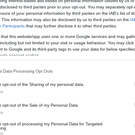
eing interest-based ads based on personal information utilized by us or
EMLÉKÉVRE
disclosed to third parties prior to your opt-out. You may separately opt-
2021. június 01
|
Mindenki ügye
losure of your personal information by third parties on the IAB’s list of
A kormány 9 milliárd forintot biztosít a 2022-2023-as
. This information may also be disclosed by us to third parties on the
IA
Petőfi-emlékév támogatására. Ebből egyaránt 3 milliárd jut
Participants
that may further disclose it to other third parties.
a bicentenáriumi programokra, a vidéki múzeumok
támogatására, valamint az irodalmi e...
 that this website/app uses one or more Google services and may gath
including but not limited to your visit or usage behaviour. You may click 
 to Google and its third-party tags to use your data for below specifi
ogle consent section.
EGYEDI KIÁLLÍTÁSON ISMERKEDHETÜNK EGERBEN A
LÁTÁSSÉRÜLÉS TÖRTÉNETÉVEL ÉS A VAKVEZETŐ
KUTYÁKKAL
l Data Processing Opt Outs
2021. július 19
|
Eger ügye
Egyedülálló kiállításra várják az érdeklődőket Egerben, az
o opt-out of the Sharing of my personal data.
egyetem B épületében. A tárlaton a látássérülés történetét
In
ismerhetik meg a látogatók – a társadalmi megítélésük
változását, a különfél...
o opt-out of the Sale of my Personal Data.
In
MÁR NYITVA A MEGÚJULT EGRI ZIFFER GALÉRIA,
to opt-out of processing my Personal Data for Targeted
KÉT KIÁLLÍTÁSSAL IS VÁRJÁK AZ ÉRDEKLŐDŐKET
ing.
2021. július 28
|
Eger ügye
In