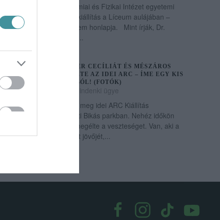
Dr. Kolláth Zoltán, a Kémiai és Fizikai Intézet egyetemi
tanárának képeiből nyílt kiállítás a Líceum aulájában –
számolt be az egri egyetem honlapja. Mint írják, Dr.
Kolláth Zoltán a szakmai...
BUD SPENCERT, MÜLLER CECÍLIÁT ÉS MÉSZÁROS
LŐRINCET IS MEGIDÉZTE AZ IDEI ARC – ÍME EGY KIS
ÍZELÍTŐ A KIÁLLÍTÁSBÓL! (FOTÓK)
2021. szeptember 18
|
Mindenki ügye
Szeptember 17-én nyílt meg idei ARC Kiállítás
Budapesten, a XI. kerületi Bikás parkban. Nehéz időkön
vagyunk túl – mindenki megélte a veszteséget. Van, aki a
munkáját, a megtervezett jövőjét,...