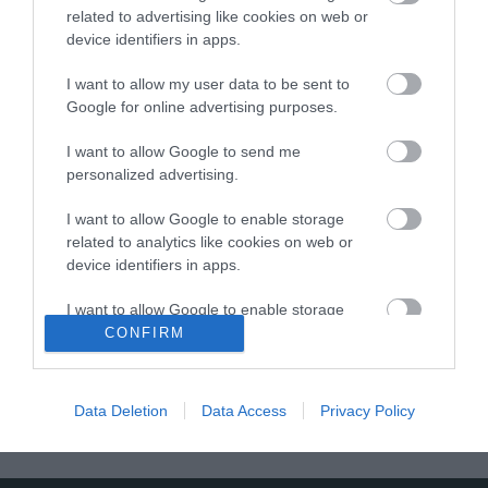
related to advertising like cookies on web or
device identifiers in apps.
MAGYARORSZÁGRA IS MEGÉRKEZETT A MAJOMHIMLŐ ELLENI
VÉDŐOLTÁS
2022. augusztus 16
|
Mindenki ügye
I want to allow my user data to be sent to
Google for online advertising purposes.
Magyarországra is megérkezett a majomhimlő elleni védőoltás:
hazánk első körben 2560 adag vakcinát kapott, amely 1280
I want to allow Google to send me
ember oltására elég – közölte a Nemzeti Népegészségügyi
personalized advertising.
Központ (NNK) kedden...
I want to allow Google to enable storage
MÁR BIZTOS, HOGY FELFÜGGESZTI A MENINGOCOCCUS B ELLENI
related to analytics like cookies on web or
VÉDŐOLTÁS TÁMOGATÁSÁT EGER ÖNKORMÁNYZATA
device identifiers in apps.
2025. március 13
| Csarnó Ákos |
Eger ügye
Eger Megyei Jogú Város Közgyűlése 2025. februári ülésén
I want to allow Google to enable storage
döntött arról, hogy felfüggeszti a Meningococcus B baktérium
related to functionality of the website or app.
CONFIRM
okozta agyhártyagyulladás elleni védőoltás (Bexsero)
önkormányzati támogatását –...
I want to allow Google to enable storage
related to personalization.
Data Deletion
Data Access
Privacy Policy
1
…
7
8
9
10
I want to allow Google to enable storage
related to security, including authentication