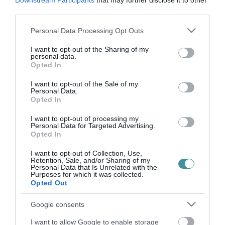
Downstream Participants
that may further disclose it to other
KÖTELEZŐ OLTÁST
2022. február 19
|
Mindenki ügye
third parties.
Visszautasította az Alkotmánybíróság a munkavállalók kötelező
Please note that this website/app uses one or more Google
Personal Data Processing Opt Outs
védőoltását elrendelhetővé tevő jogszabályi rendelkezés elleni
services and may gather and store information including but
alkotmányjogi panaszokat – tette közzé honlapján a döntését
not limited to your visit or usage behaviour. You may click to
I want to opt-out of the Sharing of my
personal data.
pénteke...
grant or deny consent to Google and its third-party tags to
Opted In
use your data for below specified purposes in below Google
consent section.
EGY FELMÉRÉS SZERINT A BEOLTOTTAK ELUTASÍTÓBBAK AZ
I want to opt-out of the Sale of my
OLTATLANOKKAL, MINT FORDÍTVA
Personal Data.
2022. február 22
|
Mindenki ügye
Opted In
Az oltásokkal kapcsolatos attitűdjéről kérdezte a magyarokat a
I want to opt-out of processing my
Závecz Research és a Társadalomtudományi Kutatóközpont,
Personal Data for Targeted Advertising.
felmérésük eredményét most tették közzé. Kiderült, hogy
Opted In
alapvetően bízunk az...
I want to opt-out of Collection, Use,
Retention, Sale, and/or Sharing of my
Personal Data that Is Unrelated with the
AB: ALKOTMÁNYOS A KÖTELEZŐ OLTÁS, MERT ERŐSZAKKAL
Purposes for which it was collected.
SENKIT NEM KÉNYSZERÍTENEK
Opted Out
2022. március 11
|
Mindenki ügye
A beadott alkotmányjogi panaszok lényege az volt (több mint 570
Google consents
érkezett belőle), hogy a kormány intézkedése az önkormányzati,
rendvédelmi, kulturális-, illetve szociális területen, valamint a ko...
I want to allow Google to enable storage