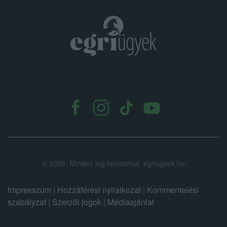
functionality and fraud prevention, and other
user protection.
.
©
2026.
Minden jog fenntartva. egriugyek.hu
Impresszum
|
Hozzáférési nyilatkozat
|
Kommentelési
szabályzat
|
Szerzői jogok
|
Médiaajánlat