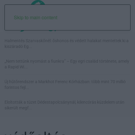
Skip to main content
Halmentés Szarvaskőnél: őshonos és védett halakat mentettek ki a
kiszáradó Eg...
„Nem tettünk nyomást a fiunkra” – Egy egri család története, amely
a Rapid Wi...
Új hűtőrendszer a Markhot Ferenc Kórházban: több mint 70 millió
forintos fejl...
Eloltották a tüzet Dédestapolcsánynál, kilencórás küzdelem után
sikerült megf...