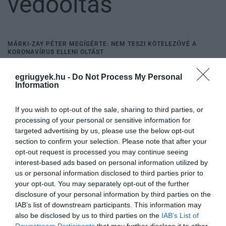
védőoltás
MÁRKI-ZAY PÉTER MEGÍGÉRTE: NEM TESZI KÖTELEZŐVÉ A
KORONAVÍRUS ELLENI OLTÁST
2022. február 11
|
Mindenki ügye
Márki-Zay Péter csütörtöki országjárásának tatabányai állomásán
egriugyek.hu -
Do Not Process My Personal
Information
több jelenlévőtől is megkapta a kérdést, mi lesz a kötelező
oltással, ha esetleg 2022-től az általa vezetett kormány kerül
hatalomra...
If you wish to opt-out of the sale, sharing to third parties, or
processing of your personal or sensitive information for
targeted advertising by us, please use the below opt-out
NYOMOZÁS INDULT A KELETI VAKCINÁK MAGYARORSZÁGI
ENGEDÉLYEZÉSÉNEK ÜGYÉBEN
section to confirm your selection. Please note that after your
2022. február 11
|
Mindenki ügye
opt-out request is processed you may continue seeing
interest-based ads based on personal information utilized by
Nyomoz a Nemzeti Nyomozó Iroda (NNYI) a kínai és orosz
us or personal information disclosed to third parties prior to
vakcinák magyarországi engedélyezése ügyében hivatali
your opt-out. You may separately opt-out of the further
visszaélés és foglalkozás körében elkövetett gondatlan
disclosure of your personal information by third parties on the
veszélyeztetés miatt – írja a ...
IAB’s list of downstream participants. This information may
also be disclosed by us to third parties on the
IAB’s List of
NEM ALKOTMÁNYELLENES, HA A MUNKÁLTATÓ ELRENDELI A