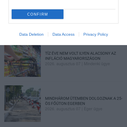
ÚJRAINDULNAK A KORÁBBAN
LEÁLLÍTOTT SZOLGÁLTATÁSOK AZ EGRI...
CONFIRM
2026. augusztus 07
|
Eger ügye
Data Deletion
Data Access
Privacy Policy
TÍZ ÉVE NEM VOLT ILYEN ALACSONY AZ
INFLÁCIÓ MAGYARORSZÁGON
2026. augusztus 07
|
Mindenki ügye
MINDHÁROM ÜTEMBEN DOLGOZNAK A 25-
ÖS FŐÚTON EGERBEN
2026. augusztus 07
|
Eger ügye