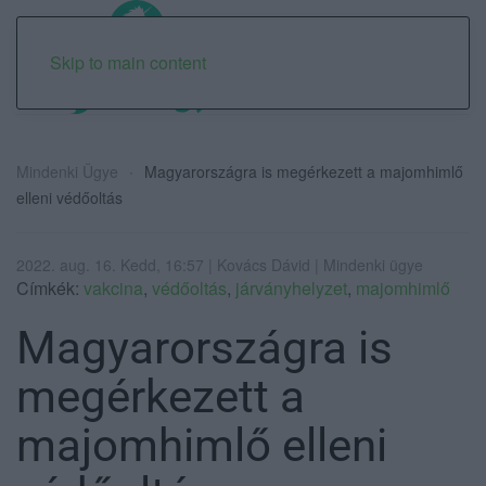
Skip to main content
Mindenki Ügye
Magyarországra is megérkezett a majomhimlő
elleni védőoltás
2022. aug. 16. Kedd, 16:57 | Kovács Dávid | Mindenki ügye
Címkék:
vakcina
,
védőoltás
,
járványhelyzet
,
majomhimlő
Magyarországra is
megérkezett a
majomhimlő elleni