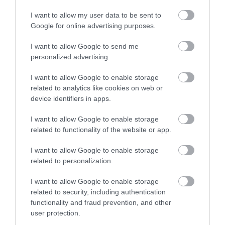
AMIKÉRT ÉRDEMES MEGNÉZNI
I want to allow my user data to be sent to
2026. augusztus 08
|
Promóció
Google for online advertising purposes.
I want to allow Google to send me
personalized advertising.
I want to allow Google to enable storage
TÖBB MINT EGY HÓNAP IS LEHET, MIRE
related to analytics like cookies on web or
TELJESEN ÚJRAINDUL A P...
2026. augusztus 07
|
Mindenki ügye
device identifiers in apps.
I want to allow Google to enable storage
related to functionality of the website or app.
I want to allow Google to enable storage
TANULJ NÉMETÜL OTTHONRÓL: A
related to personalization.
DIGITÁLIS TANULÁS ELŐNYEI
2026. augusztus 07
|
Promóció
I want to allow Google to enable storage
related to security, including authentication
functionality and fraud prevention, and other
user protection.