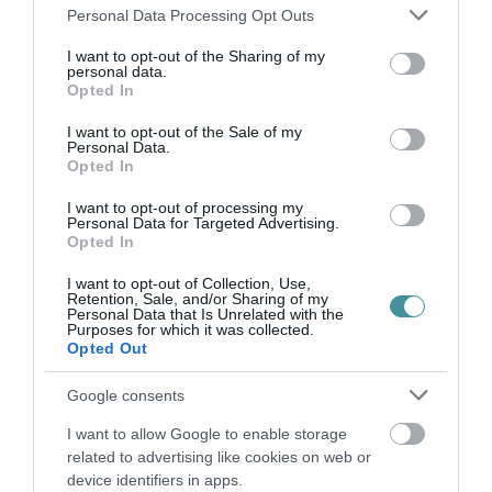
2026. augusztus 08
|
Mindenki ügye
Please note that this website/app uses one or more Google
Personal Data Processing Opt Outs
services and may gather and store information including but
not limited to your visit or usage behaviour. You may click to
I want to opt-out of the Sharing of my
personal data.
grant or deny consent to Google and its third-party tags to
Opted In
use your data for below specified purposes in below Google
consent section.
I want to opt-out of the Sale of my
BAKA ANDRÁST JELÖLI KÖZTÁRSASÁGI
Personal Data.
ELNÖKNEK A TISZA
Opted In
2026. augusztus 08
|
Mindenki ügye
I want to opt-out of processing my
Personal Data for Targeted Advertising.
Opted In
I want to opt-out of Collection, Use,
Retention, Sale, and/or Sharing of my
Personal Data that Is Unrelated with the
ÚJ MAGYAR KÜLÜGYI STRATÉGIA KÉSZÜL,
Purposes for which it was collected.
TELJES SZAKÍTÁS JÖN A...
Opted Out
2026. augusztus 08
|
Mindenki ügye
Google consents
I want to allow Google to enable storage
related to advertising like cookies on web or
device identifiers in apps.
TATA ELBŰVÖLŐ LÁTVÁNYOSSÁGAI,