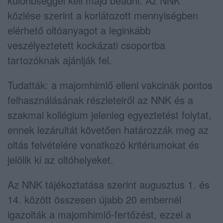
különbséggel kell majd beadni. Az NNK
közlése szerint a korlátozott mennyiségben
elérhető oltóanyagot a leginkább
veszélyeztetett kockázati csoportba
tartozóknak ajánlják fel.
Tudatták: a majomhimlő elleni vakcinák pontos
felhasználásának részleteiről az NNK és a
szakmai kollégium jelenleg egyeztetést folytat,
ennek lezárultát követően határozzák meg az
oltás felvételére vonatkozó kritériumokat és
jelölik ki az oltóhelyeket.
Az NNK tájékoztatása szerint augusztus 1. és
14. között összesen újabb 20 embernél
igazolták a majomhimlő-fertőzést, ezzel a