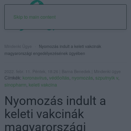
Skip to main content
Mindenki Ügye
Nyomozás indult a keleti vakcinák
magyarországi engedélyezésének ügyében
2022. febr. 11. Péntek, 18:26 | Barna Benedek | Mindenki ügye
Címkék:
koronavírus
,
védőoltás
,
nyomozás
,
szputnyik v
,
sinopharm
,
keleti vakcina
Nyomozás indult a
keleti vakcinák
magyarországi