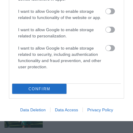
I want to allow Google to enable storage
related to functionality of the website or app.
I want to allow Google to enable storage
HÍREK A GARÁZSBÓL: CHERY TIGGO 9
related to personalization.
PHEV LUXURY – A KÍNAI PR...
2026. augusztus 06
|
Barta Autó
I want to allow Google to enable storage
related to security, including authentication
functionality and fraud prevention, and other
user protection.
LAKÓÉPÜLETEK LÁNGOLTAK SZERDÁN
2026. augusztus 06
|
Riasztó
CONFIRM
„NEM TETTÜNK NYOMÁST A FIUNKRA” –
EGY EGRI CSALÁD TÖRTÉNE...
Data Deletion
Data Access
Privacy Policy
2026. augusztus 06
|
Sport