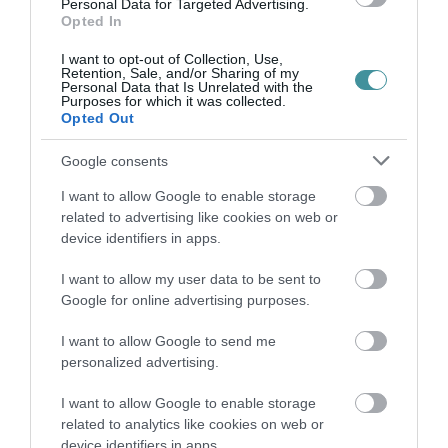
Personal Data for Targeted Advertising.
Opted In
I want to opt-out of Collection, Use,
Ne maradjon le a legfrissebb hírekről, kövessen
Retention, Sale, and/or Sharing of my
bennünket az EGRI ÜGYEK Google Hírek oldalán!
Personal Data that Is Unrelated with the
Purposes for which it was collected.
Opted Out
VISSZA A FŐOLDALRA
Google consents
I want to allow Google to enable storage
related to advertising like cookies on web or
device identifiers in apps.
I want to allow my user data to be sent to
Google for online advertising purposes.
Legfrissebb híreink
I want to allow Google to send me
personalized advertising.
I want to allow Google to enable storage
KÉT AUTÓ ÜTKÖZÖTT BOGÁCSON, A
related to analytics like cookies on web or
MENTŐK IS A HELYSZÍNRE ÉRKE...
2026. augusztus 06
|
Riasztó
device identifiers in apps.