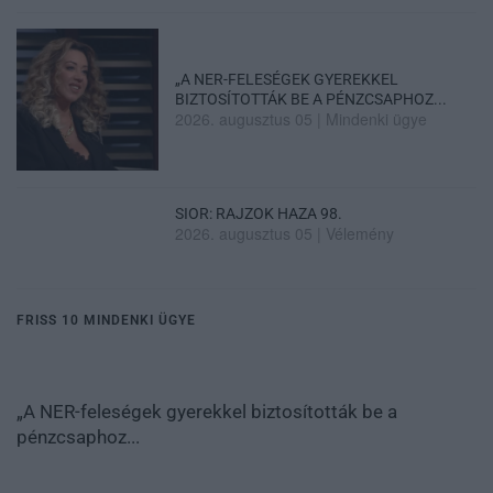
„A NER-FELESÉGEK GYEREKKEL
BIZTOSÍTOTTÁK BE A PÉNZCSAPHOZ...
2026. augusztus 05
|
Mindenki ügye
SIOR: RAJZOK HAZA 98.
2026. augusztus 05
|
Vélemény
FRISS 10 MINDENKI ÜGYE
„A NER-feleségek gyerekkel biztosították be a
pénzcsaphoz...