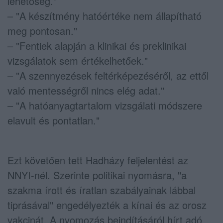
lehetőség."
– "A készítmény hatóértéke nem állapítható
meg pontosan."
– "Fentiek alapján a klinikai és preklinikai
vizsgálatok sem értékelhetőek."
– "A szennyezések feltérképezéséről, az ettől
való mentességről nincs elég adat."
– "A hatóanyagtartalom vizsgálati módszere
elavult és pontatlan."
Ezt követően tett Hadházy feljelentést az
NNYI-nél. Szerinte politikai nyomásra, "a
szakma írott és íratlan szabályainak lábbal
tiprásával" engedélyezték a kínai és az orosz
vakcinát. A nyomozás beindításáról hírt adó