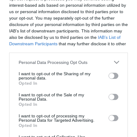
KINEK A SZAVAZÓI KÖZÖTT VAN A LEGTÖBB IDŐS, FIATAL ÉS
interest-based ads based on personal information utilized by
DIPLOMÁS? ÍGY NÉZNEK KI A PÁRTOK TÁBORAI
2021. augusztus 27
|
Mindenki ügye
us or personal information disclosed to third parties prior to
your opt-out. You may separately opt-out of the further
A liberális politikai thinktank, a Republikon Intézet arra vállalkozott
disclosure of your personal information by third parties on the
az augusztus 26-án publikált kutatásában, hogy feltérképezze, –
IAB’s list of downstream participants. This information may
hogyan kapcsolódik össze a választópolgárok világnézete...
also be disclosed by us to third parties on the
IAB’s List of
Downstream Participants
that may further disclose it to other
IZMOS DK ÉS JOBBIK, KÜLÖN MMM-KÉPVISELŐCSOPORT –
third parties.
MEKKORÁK LEHETNEK AZ ELLENZÉKI FRAKCIÓK A VÁLASZTÁS
UTÁN?
Please note that this website/app uses one or more Google
Personal Data Processing Opt Outs
2021. december 16
|
Mindenki ügye
services and may gather and store information including but
A Republikon Intézet a legújabb kutatásában összeöntötte az
not limited to your visit or usage behaviour. You may click to
I want to opt-out of the Sharing of my
personal data.
előválasztás eredményeit, több közvélemény-kutatást és az egyik
grant or deny consent to Google and its third-party tags to
Opted In
korábbi saját kutatásának eredményeit, hogy megbecsülje,
use your data for below specified purposes in below Google
mekkorák le...
consent section.
I want to opt-out of the Sale of my
Personal Data.
Opted In
MÉGIS KINEK KELL MÁRKI-ZAY ÚJ PÁRTJA?
2022. május 18
|
Vélemény
I want to opt-out of processing my
Personal Data for Targeted Advertising.
Minapi hír, hogy Márki-Zay Péter hódmezővásárhelyi
Opted In
polgármester, korábbi miniszterelnök-jelölt megalapítja a civilek
pártját. Vagy pártot alapít a civileknek. Jobbközép pártot. Vagyis