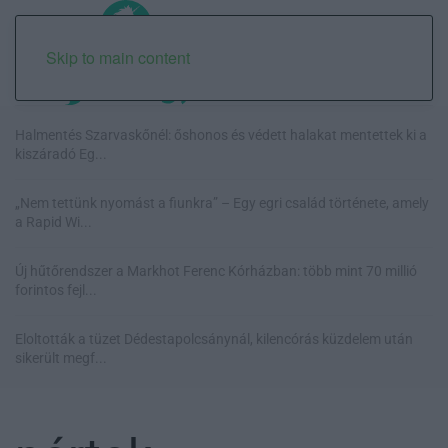
Skip to main content
Halmentés Szarvaskőnél: őshonos és védett halakat mentettek ki a
kiszáradó Eg...
„Nem tettünk nyomást a fiunkra” – Egy egri család története, amely
a Rapid Wi...
Új hűtőrendszer a Markhot Ferenc Kórházban: több mint 70 millió
forintos fejl...
Eloltották a tüzet Dédestapolcsánynál, kilencórás küzdelem után
sikerült megf...