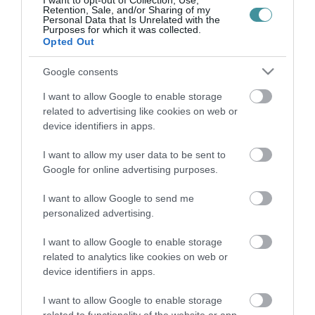
I want to opt-out of Collection, Use,
pontosabban...
Retention, Sale, and/or Sharing of my
Personal Data that Is Unrelated with the
Purposes for which it was collected.
Opted Out
KOCSIS MÁTÉ BELENGETTE, HOGY ELVESZIK A PÁRTOK PÉNZÉT
2022. május 27
|
Mindenki ügye
Google consents
A mi álláspontunk szerint ehhez az alaphoz hozzá kell járulniuk a
pártoknak is legalább azzal a három milliárd forinttal, amennyivel
I want to allow Google to enable storage
többe kerülnének a parlamenti frakcióik a következő években. E...
related to advertising like cookies on web or
device identifiers in apps.
IDÉN 591 MILLIÓ FORINT JÁR A FIDESZNEK A KÖLTSÉGVETÉSBŐL
2022. június 08
|
Mindenki ügye
I want to allow my user data to be sent to
Google for online advertising purposes.
Megjelent a Magyar Közlönyben a pártok költségvetési
támogatásáról szóló határozat. Idén a választások után az új
I want to allow Google to send me
frakciók méretéhez igazították az összegeket. Így alakul a
personalized advertising.
juttatás a jövőbe...
I want to allow Google to enable storage
UGYAN CSÖKKENT A FIDESZ ELŐNYE DE AZ ELPÁRTOLÓKBÓL
related to analytics like cookies on web or
CSAK BIZONYTALANOK LETTEK
device identifiers in apps.
2022. november 02
|
Mindenki ügye
Mindez a Medián legfrissebb felméréséből derült ki, amiből az is
I want to allow Google to enable storage
kiderült, hogy a Fidesz támogatottsága jelentősen csökkent, 48-