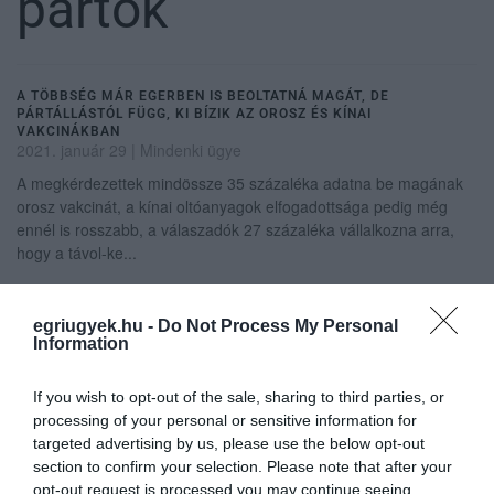
pártok
A TÖBBSÉG MÁR EGERBEN IS BEOLTATNÁ MAGÁT, DE
PÁRTÁLLÁSTÓL FÜGG, KI BÍZIK AZ OROSZ ÉS KÍNAI
VAKCINÁKBAN
2021. január 29
|
Mindenki ügye
A megkérdezettek mindössze 35 százaléka adatna be magának
orosz vakcinát, a kínai oltóanyagok elfogadottsága pedig még
ennél is rosszabb, a válaszadók 27 százaléka vállalkozna arra,
hogy a távol-ke...
NÉPSZERŰBB AZ ELLENZÉK A FIDESZNÉL, CSAK HÁT SZAVAZNI,
AZT SOKAN NEM FOGNAK
egriugyek.hu -
Do Not Process My Personal
2021. augusztus 26
|
Mindenki ügye
Information
Hiába nagyobb az ellenzék tábora nagyjából százezer fővel, a
mozgósítással a Fidesz áll jobban a ZRI Závecz Research Intézet
If you wish to opt-out of the sale, sharing to third parties, or
felmérése szerint, írja a HVG. Azt írják, hogy nyáron csak kis
processing of your personal or sensitive information for
válto...
targeted advertising by us, please use the below opt-out
section to confirm your selection. Please note that after your
opt-out request is processed you may continue seeing