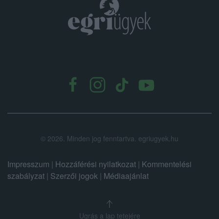
.
©
2026.
Minden jog fenntartva. egriugyek.hu
Impresszum
|
Hozzáférési nyilatkozat
|
Kommentelési
szabályzat
|
Szerzői jogok
|
Médiaajánlat
Ugrás a lap tetejére