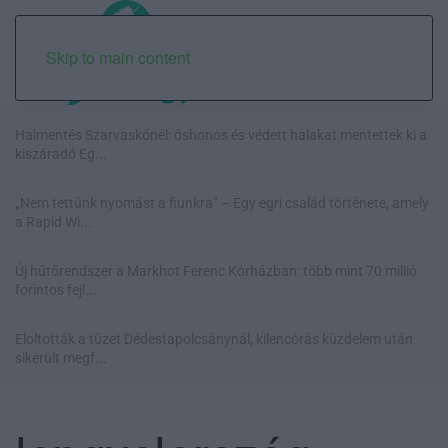
Skip to main content
Halmentés Szarvaskőnél: őshonos és védett halakat mentettek ki a
kiszáradó Eg...
„Nem tettünk nyomást a fiunkra” – Egy egri család története, amely
a Rapid Wi...
Új hűtőrendszer a Markhot Ferenc Kórházban: több mint 70 millió
forintos fejl...
Eloltották a tüzet Dédestapolcsánynál, kilencórás küzdelem után
sikerült megf...