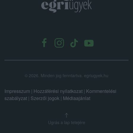
.
©
2026.
Minden jog fenntartva. egriugyek.hu
Impresszum
|
Hozzáférési nyilatkozat
|
Kommentelési
szabályzat
|
Szerzői jogok
|
Médiaajánlat
Ugrás a lap tetejére