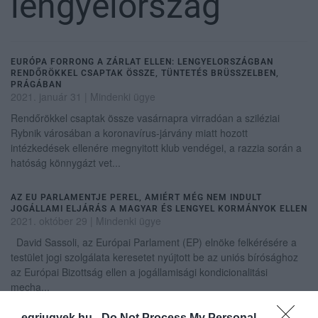
lengyelország
EURÓPA FORRONG A ZÁRLAT ELLEN: LENGYELORSZÁGBAN
RENDŐRÖKKEL CSAPTAK ÖSSZE, TÜNTETÉS BRÜSSZELBEN,
PRÁGÁBAN
2021. január 31
|
Mindenki ügye
Rendőrökkel csaptak össze vasárnapra virradóan a sziléziai
Rybnik városában a koronavírus-járvány miatt hozott
intézkedések ellenére megnyitott klub vendégei, a razzia során a
hatóság könnygázt vet...
AZ EU PARLAMENTJE PEREL, AMIÉRT MÉG NEM INDULT
JOGÁLLAMI ELJÁRÁS A MAGYAR ÉS LENGYEL KORMÁNYOK ELLEN
2021. október 29
|
Mindenki ügye
David Sassoli, az Európai Parlament (EP) elnöke felkérésére a
testület jogi szolgálata keresetet nyújtott be az uniós bírósághoz
az Európai Bizottság ellen a jogállamisági kondicionalitási
mecha...
egriugyek.hu -
Do Not Process My Personal