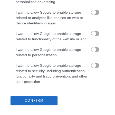
personalized advertising.
2022. március 18
|
Mindenki ügye
IV. Béla Árpád-házi királyunk leánya, Szent Kinga szobrát avatta
I want to allow Google to enable storage
volna fel március 23-án a dél-lengyelországi Bochnia városában
related to analytics like cookies on web or
közösen Áder János magyar és Andrzej Duda lengyel
device identifiers in apps.
köztársasági elnö...
I want to allow Google to enable storage
related to functionality of the website or app.
ELMARADHAT A BUDAPESTI V4-ES TALÁLKOZÓ, ÚJABB LENGYEL
KORMÁNYPÁRTI POLITIKUS BÍRÁLJA ORBÁNT
2022. március 28
|
Mindenki ügye
I want to allow Google to enable storage
related to personalization.
Hétfő reggel a lex TVN-nel ellehetetleníteni próbált TV24-en adott
interjút Marcin Przydacz, a lengyel külügyminisztérium helyettese.
I want to allow Google to enable storage
A korábban külpolitikai elemzőként dolgozó Pryzdacz az in...
related to security, including authentication
functionality and fraud prevention, and other
TÖRTÉNELMI MÉLYPONTON A MAGYAR-LENGYEL VISZONY
user protection.
2022. április 08
|
Mindenki ügye
Mikor Orbán azt mondja, hogy nem lehet látni, mi történt
Bucsában, valaki javasolhatná neki, hogy keressen fel egy
CONFIRM
szemészorvost – mondta egy pénteki interjúban Jarosław
Kaczyński lengyel mini...