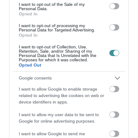
gondolhatta Matteo Salvini, az olasz Északi Liga elnöke, volt
consent section.
I want to opt-out of the Sale of my
belügyminiszter, hogy jó ötlet volt ellátogatnia a lengyel ukrán
Personal Data.
Opted In
határra. Sal...
I want to opt-out of processing my
Personal Data for Targeted Advertising.
DONALD TUSK AZ ELLENZÉKI NAGYGYŰLÉSEN: HA BEM JÓZSEF
Opted In
ÉLNE, EZEN A DEMONSTRÁCIÓN LENNE
2022. március 15
|
Mindenki ügye
I want to opt-out of Collection, Use,
Nem maradhat március 15-i ünnepség lengyel vendégek nélkül,
Retention, Sale, and/or Sharing of my
Personal Data that Is Unrelated with the
ám idén nem a Fidesz gyűlésére érkeztek dwa bratankik, hanem
Purposes for which it was collected.
az ellenzék gyűlésére, ugyanis az Európai Néppárt elnöke, a
Opted Out
lengyel polit...
Google consents
LENGYEL MINISZTERELNÖK-HELYETTES: KÜLDJÜNK
I want to allow Google to enable storage
BÉKEFENNTARTÓ CSAPATOKAT UKRAJNÁBA!
2022. március 16
|
Mindenki ügye
related to advertising like cookies on web or
device identifiers in apps.
A lengyel miniszterelnök-helyettes, Jarosław Kaczyński ukrajnai
nemzetközi békefenntartó misszió létrehozását javasolja, írja a
I want to allow my user data to be sent to
Telex. A cikk szerint erről azután beszélt, hogy a lengyel, a ...
Google for online advertising purposes.
ÁDER NEM MEGY LENGYELORSZÁGBA A LENGYEL-MAGYAR
I want to allow Google to send me
BARÁTSÁG NAPJÁN, ELMARAD AZ EGÉSZ PROGRAM