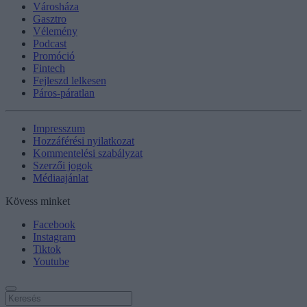
Városháza
Gasztro
Vélemény
Podcast
Promóció
Fintech
Fejleszd lelkesen
Páros-páratlan
Impresszum
Hozzáférési nyilatkozat
Kommentelési szabályzat
Szerzői jogok
Médiaajánlat
Kövess minket
Facebook
Instagram
Tiktok
Youtube