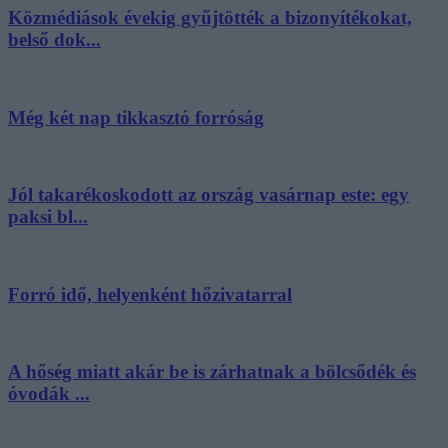
Közmédiások évekig gyűjtötték a bizonyítékokat,
belső dok...
Még két nap tikkasztó forróság
Jól takarékoskodott az ország vasárnap este: egy
paksi bl...
Forró idő, helyenként hőzivatarral
A hőség miatt akár be is zárhatnak a bölcsődék és
óvodák ...