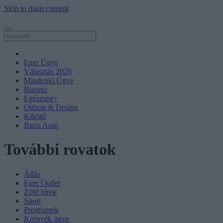
Skip to main content
Eger Ügye
Választás 2026
Mindenki Ügye
Riasztó
Egészség+
Otthon & Design
Kikötő
Barta Autó
További rovatok
Állás
Eger Outlet
Zöld hírek
Sport
Programok
Környék ügye