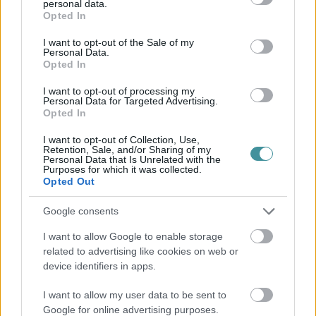
personal data.
grant or deny consent to Google and its third-party tags to
Opted In
Az ilyen politikusok pedig végképp nem hiányoznak most, amikor a
use your data for below specified purposes in below Google
háború az egész kontinensen zajlik – mondta a politikus.
consent section.
I want to opt-out of the Sale of my
Personal Data.
Opted In
Fotó: Szigetváry Zsolt / MTI
Tusk szerint hangosan kell mondanunk:
I want to opt-out of processing my
Personal Data for Targeted Advertising.
Opted In
Nem akarjuk Putyint Ukrajnában, nem akarjuk Putyint Európában!
A politikus úgy látja, Putyin vízióját arról, hogy hogy kell kinéznia
I want to opt-out of Collection, Use,
Retention, Sale, and/or Sharing of my
az államnak, itt Budapesten is osztják: eszerint az állam autoriter, a
Personal Data that Is Unrelated with the
cenzúra, a korrupció jellemzi, és az erő kultuszát élteti, nem a
Purposes for which it was collected.
törvényesség kultuszát.
Opted Out
Ezért néz Európa reményteljesen április 3-ra, és Tusk szerint az
Google consents
egyesült magyar ellenzék kulcsszereplője lesz Európa jövőjének.
Az ukránok a szabad, demokratikus és törvénytisztelő államért
I want to allow Google to enable storage
fegyverrel a kezükben harcolnak, mi azonban szavazólappal tudunk
küzdeni ezekért az értékekért – mutatott rá Tusk.
related to advertising like cookies on web or
device identifiers in apps.
Donald Tusk szerint nem szabad hinni azoknak a politkusoknak,
akik a Putyin előli meghátrálást hirdetik. Csak akkor leszünk
I want to allow my user data to be sent to
képesek ellenállni a putyini agressziónak, ha egész Európában el
Google for online advertising purposes.
tudjuk távolítani a hatalomból azokat a politikusokat, akik így