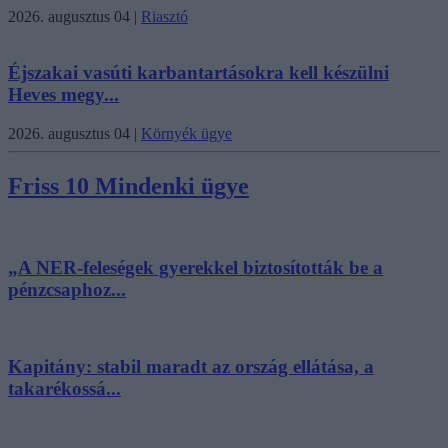
2026. augusztus 04
|
Riasztó
Éjszakai vasúti karbantartásokra kell készülni
Heves megy...
2026. augusztus 04
|
Környék ügye
Friss 10 Mindenki ügye
„A NER-feleségek gyerekkel biztosították be a
pénzcsaphoz...
Kapitány: stabil maradt az ország ellátása, a
takarékossá...