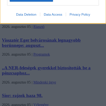
Katonai helikopterek segítik az oltást a
Data Deletion
Data Access
Privacy Policy
dédestapolcsányi...
2026. augusztus 05
|
Riasztó
Visszatér Eger belvárosának legnagyobb
borünnepe: auguszt...
2026. augusztus 05
|
Programok
„A NER-feleségek gyerekkel biztosították be a
pénzcsaphoz...
2026. augusztus 05
|
Mindenki ügye
Sior: rajzok haza 98.
2026. augusztus 05
|
Vélemény