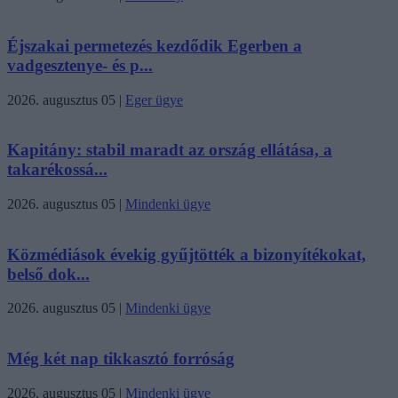
Éjszakai permetezés kezdődik Egerben a
vadgesztenye- és p...
2026. augusztus 05
|
Eger ügye
Kapitány: stabil maradt az ország ellátása, a
takarékossá...
2026. augusztus 05
|
Mindenki ügye
Közmédiások évekig gyűjtötték a bizonyítékokat,
belső dok...
2026. augusztus 05
|
Mindenki ügye
Még két nap tikkasztó forróság
2026. augusztus 05
|
Mindenki ügye