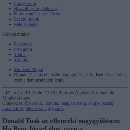
Impresszum
Hozzáférési nyilatkozat
Kommentelési szabályzat
Szerzői jogok
Médiaajánlat
Kövess minket
Facebook
Instagram
Tiktok
Youtube
Mindenki Ügye
Donald Tusk az ellenzéki nagygyűlésen: Ha Bem József élne,
ezen a demonstráción lenne
2022. márc. 15. Kedd, 17:53 | Renczes Ágoston/Azonnali.hu |
Mindenki ügye
Címkék:
európai unió
,
ukrajna
,
magyarország
,
lengyelország
,
donald tusk
,
ellenzéki nagygyűlés
Donald Tusk az ellenzéki nagygyűlésen:
Ha Bem József élne, ezen a