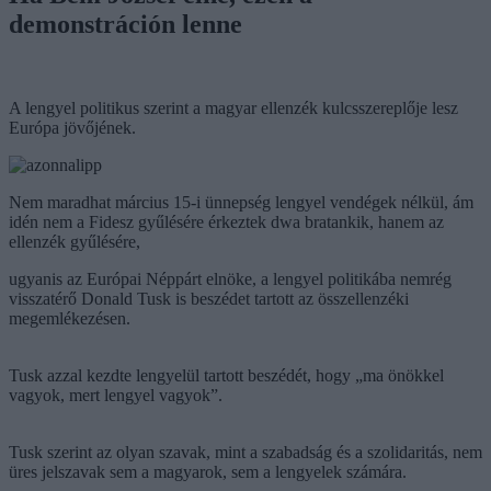
demonstráción lenne
A lengyel politikus szerint a magyar ellenzék kulcsszereplője lesz
Európa jövőjének.
Nem maradhat március 15-i ünnepség lengyel vendégek nélkül, ám
idén nem a Fidesz gyűlésére érkeztek dwa bratankik, hanem az
ellenzék gyűlésére,
ugyanis az Európai Néppárt elnöke, a lengyel politikába nemrég
visszatérő Donald Tusk is beszédet tartott az összellenzéki
megemlékezésen.
Tusk azzal kezdte lengyelül tartott beszédét, hogy „ma önökkel
vagyok, mert lengyel vagyok”.
Tusk szerint az olyan szavak, mint a szabadság és a szolidaritás, nem
üres jelszavak sem a magyarok, sem a lengyelek számára.