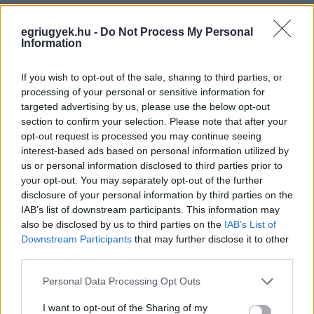
Tusk úgy látja, 1956-ban és 1989-ben is együtt volt a két nemzet,
amikor a szovjetizáció ellen küzdöttek. A politikus felidézte, hogy az
egriugyek.hu -
Do Not Process My Personal
előző nap volt Bem József születésnapja, aki ha élne, Tusk
Information
szerintezen a gyűlésen lenne, és nem a másik nagy eseményen
– utalt a lengyel politikus a Békemenetre.
If you wish to opt-out of the sale, sharing to third parties, or
processing of your personal or sensitive information for
Oroszország ukrajnai inváziója miatt ma sokkal fontosabb a
targeted advertising by us, please use the below opt-out
szabadság és a szolidaritás, mint akár csak hónapokkal ezelőtt –
section to confirm your selection. Please note that after your
mondta Tusk.
opt-out request is processed you may continue seeing
Az ukránok ugyanis nemcsak a saját szabadságukért és
interest-based ads based on personal information utilized by
szolidaritásukért harcolnak, hanem Lengyelország, Magyarország és
us or personal information disclosed to third parties prior to
egész Európa szabadságáért.
your opt-out. You may separately opt-out of the further
disclosure of your personal information by third parties on the
Tusk szerint egyetlen tisztességes embernek sem lehet kétsége,
melyik oldalra kell állni ebben a küzdelemben, emiatt az április 3-
IAB’s list of downstream participants. This information may
választás nemcsak a magyaroknak, hanem egész Európa és Ukrajna
also be disclosed by us to third parties on the
IAB’s List of
számára is fontos.
Downstream Participants
that may further disclose it to other
third parties.
A politikus úgy véli, nem lehet többé politikai üzletekbe belemenni
Oroszországgal.
Please note that this website/app uses one or more Google
Personal Data Processing Opt Outs
services and may gather and store information including but
Orbán Viktor és csapata Tusk szerint megdolgozott azért, hogy
egész Európa őket tartsa a leginkább Putyin-párti társaságnak
not limited to your visit or usage behaviour. You may click to
I want to opt-out of the Sharing of my