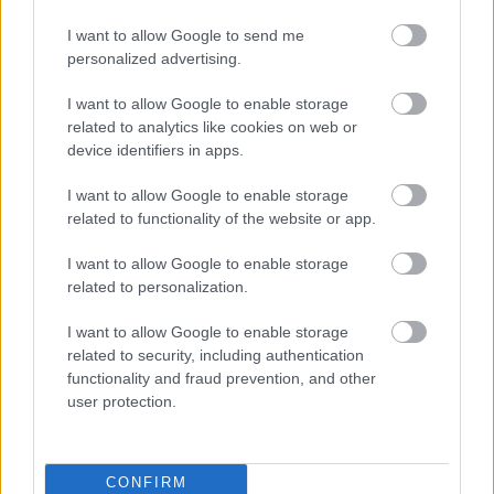
gondolják – modta a lenygel politikus.
I want to allow Google to send me
Éljen Lengyelország, éljen Magyarország, éljen a
personalized advertising.
demokratikus és szabad világ! Éljen a független
Ukrajna! Éljen az egyesült Európa! Menjenek az
I want to allow Google to enable storage
urnákhoz és győzzenek!
related to analytics like cookies on web or
– fejezte be beszédét az Európai Néppárt elnöke.
device identifiers in apps.
Ezt a cikket az
Azonnali
szállította.
I want to allow Google to enable storage
related to functionality of the website or app.
Ne maradjon le a legfrissebb hírekről, kövessen bennünket az
I want to allow Google to enable storage
EGRI ÜGYEK Google Hírek oldalán!
related to personalization.
Vissza a főoldalra
I want to allow Google to enable storage
related to security, including authentication
functionality and fraud prevention, and other
user protection.
Legfrissebb híreink
CONFIRM