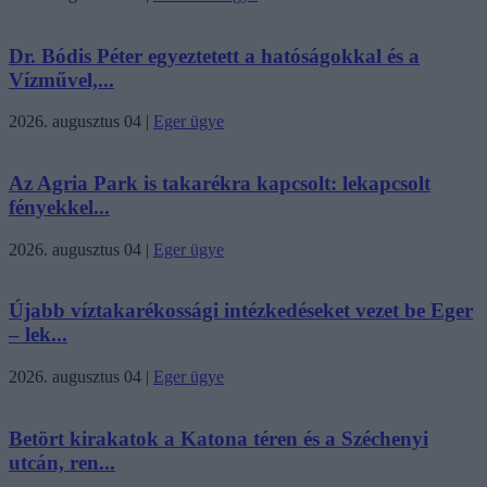
Dr. Bódis Péter egyeztetett a hatóságokkal és a
Vízművel,...
2026. augusztus 04
|
Eger ügye
Az Agria Park is takarékra kapcsolt: lekapcsolt
fényekkel...
2026. augusztus 04
|
Eger ügye
Újabb víztakarékossági intézkedéseket vezet be Eger
– lek...
2026. augusztus 04
|
Eger ügye
Betört kirakatok a Katona téren és a Széchenyi
utcán, ren...