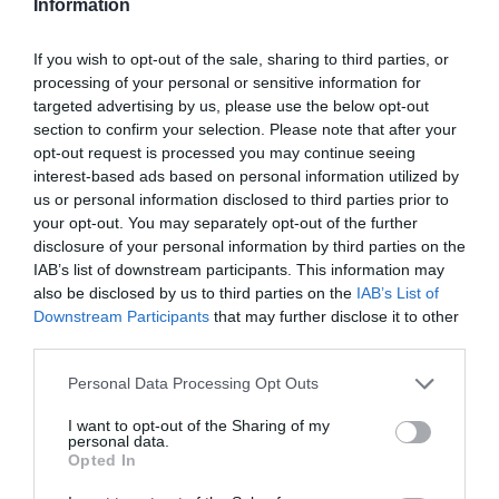
Information
2022. július 05
|
Eger ügye
Július 7-e (csütörtök) és 9-e (szombat) között tartják Az Egri Bor
If you wish to opt-out of the sale, sharing to third parties, or
Ünnepét, amely az Egri Bikavér Ünnep helyét veszi át idén
processing of your personal or sensitive information for
nyártól. A fesztivál beharangozójában a szervezők azt írják,
targeted advertising by us, please use the below opt-out
hogy...
section to confirm your selection. Please note that after your
opt-out request is processed you may continue seeing
ÍME AZ ELSŐ EGRI BOR ÜNNEPÉNEK LEGJOBB NEDŰI
interest-based ads based on personal information utilized by
2022. július 09
|
Eger ügye
us or personal information disclosed to third parties prior to
A Hotel Estella épületében tartott kóstolón szakújságírók, az Egri
your opt-out. You may separately opt-out of the further
Borbarát Hölgyek, valamint a Bikavér Lovagrend tagjai
disclosure of your personal information by third parties on the
választották meg az ünnep lebjobb borait. A eredményhirdetésére
IAB’s list of downstream participants. This information may
pénteken est...
also be disclosed by us to third parties on the
IAB’s List of
Downstream Participants
that may further disclose it to other
third parties.
EGRI BORÜNNEP: A RENDEZVÉNY NEVE VÁLTOZOTT, A
NÉPSZERŰSÉGE AZONBAN NEM
2022. július 11
|
Eger ügye
Please note that this website/app uses one or more Google
Personal Data Processing Opt Outs
services and may gather and store information including but
Ismét a pandémiás időszak előtti látógatószámnak örülhettek Az
not limited to your visit or usage behaviour. You may click to
I want to opt-out of the Sharing of my
Egri Bor Ünnepe szervezői. A régió és az ország egyik
personal data.
grant or deny consent to Google and its third-party tags to
legnagyobb borgasztronómiai rendezvénye tízezreket vonzott az
Opted In
use your data for below specified purposes in below Google
Érsekkertbe. Em...
consent section.