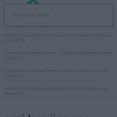
Skip to main content
Halmentés Szarvaskőnél: őshonos és védett halakat mentettek ki a
kiszáradó Eg...
„Nem tettünk nyomást a fiunkra” – Egy egri család története, amely
a Rapid Wi...
Új hűtőrendszer a Markhot Ferenc Kórházban: több mint 70 millió
forintos fejl...
Eloltották a tüzet Dédestapolcsánynál, kilencórás küzdelem után
sikerült megf...