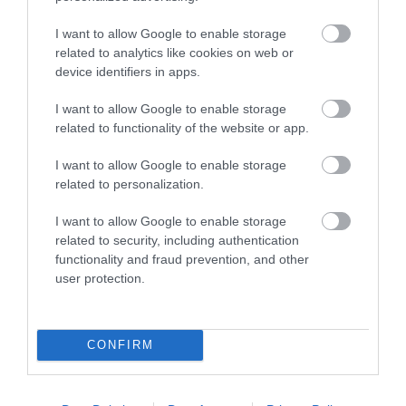
legutóbbi hosszú hétvége. „A korábbi években már régóta az
Egri Bika...
I want to allow Google to enable storage
related to analytics like cookies on web or
device identifiers in apps.
ZENEI, KULTURÁLIS ÉLMÉNYEK ÉS GASZTRONÓMIAI
KÜLÖNLEGESSÉGEK AZ EGRI BOR ÜNNEPÉN
2024. július 04
|
Eger ügye
I want to allow Google to enable storage
Az Egri Bor Ünnepe idén július 11-13. között több mint 20
related to functionality of the website or app.
kulturális és zenei programmal várja a vendégeket. "Az elmúlt
I want to allow Google to enable storage
két évben is bizonyítottuk: Az Egri Bor Ünnepe méltó folytatása az
related to personalization.
Eg...
I want to allow Google to enable storage
CSÜTÖRTÖKÖN INDUL AZ EGRI BOR ÜNNEPE 2025 – BOR, ZENE
related to security, including authentication
ÉS NYÁRI ÉLMÉNYEK AZ ÉRSEKKERTBEN
2025. július 08
| Csarnó Ákos |
Programok
functionality and fraud prevention, and other
user protection.
Július 10-én, csütörtökön kezdetét veszi az év egyik
legkedveltebb egri eseménye, az Egri Bor Ünnepe. A
háromnapos rendezvény idén is az Érsekkert zöldjében várja a
látogatókat, ahol a bor, a zene ...
CONFIRM
30 ÉV, 35 BORÁSZAT, 300 BOR, 15 ÉTTEREM ÉS 28 PROGRAM -
JUBILEUMI EGRI BORÜNNEP AZ ÉRSEKKERTBEN