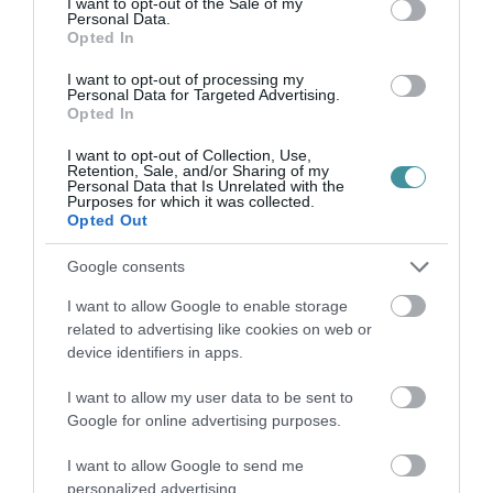
I want to opt-out of the Sale of my
Personal Data.
Opted In
AZ EGRI BOR ÜNNEPE 2023 - BORGASZTRONÓMIAI ÉLMÉNY EGER
ZÖLD SZÍVÉBEN
2023. június 15
|
Eger ügye
I want to opt-out of processing my
Personal Data for Targeted Advertising.
Borok, ízek, élmények, történetek, sok-sok ember találkozása az
Opted In
ország egyik legszebb városában – Az Egri Bor Ünnepe idén
július 6-a és 9-e között vár minden bor- és gasztronómiai
I want to opt-out of Collection, Use,
Retention, Sale, and/or Sharing of my
kalandort. A f...
Personal Data that Is Unrelated with the
Purposes for which it was collected.
Opted Out
CSÜTÖRTÖKTŐL BORÜNNEP
2023. július 04
|
Eger ügye
Google consents
Érdekes programokkal és koncertekkel várják a jó borok és
finom ételek kedvelőit. Az Egri Bor Ünnepének megnyitóján
I want to allow Google to enable storage
kitüntetik az év Egri szőlő-, bortermelőjét és borgasztronómusát,
related to advertising like cookies on web or
valamint...
device identifiers in apps.
I want to allow my user data to be sent to
ISMÉT BIZONYÍTOTT AZ EGRI BOR ÜNNEPE
Google for online advertising purposes.
2023. július 13
|
Eger ügye
Idén is rengetegen voltak kíváncsiak a borvidék kincseire, az
I want to allow Google to send me
egri borász- és szőlésztársadalom és egész Eger sikere is a
personalized advertising.