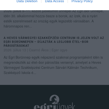
Data Deletion
Data Access
Privacy Policy
2026. július 06
| Csarnó Ákos |
Programok
2026. július 9–11. között jubileumot ünnepel Az Egri Bor Ünnepe,
idén 30. alkalommal hozza össze a borok, az ízek, és a nyári
esték szerelmeseit az ország egyik legszebb városában. A
háromnapos ren...
A HEVES VÁRMEGYEI SZAKKÉPZÉSI CENTRUM IS JELEN VOLT AZ
EGRI BORÜNNEPEN – DÍJAZTÁK A LEGJOBB ÉTEL–BOR
PÁROSÍTÁSOKAT
2026. július 13
| Csarnó Ákos |
Eger ügye
Az Egri Borünnep egyik népszerű szakmai programjaként idén is
megrendezték az étel–bor párosítás versenyt, amelyet a Heves
Vármegyei Szakképzési Centrum Sárvári Kálmán Technikum,
Szakképző Iskola é...