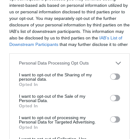
hangsúlyozza. Nos, ismét: senki nem állította,
interest-based ads based on personal information utilized by
hogy végleges a döntés, főleg nem úgy,
us or personal information disclosed to third parties prior to
your opt-out. You may separately opt-out of the further
mintha az megváltoztathatatlan lenne.
A
disclosure of your personal information by third parties on the
politikai haszonszerzés ékes példája Habis
IAB’s list of downstream participants. This information may
also be disclosed by us to third parties on the
IAB’s List of
László reagálása, amit képtelen volt úgy
Downstream Participants
that may further disclose it to other
közölni, hogy legalább nyomokban korrekt
third parties.
állításokat tegyen, ne pedig ennyire
Please note that this website/app uses one or more Google
Personal Data Processing Opt Outs
átlátszó sárdobálásba menjen át az egész.
services and may gather and store information including but
not limited to your visit or usage behaviour. You may click to
I want to opt-out of the Sharing of my
personal data.
grant or deny consent to Google and its third-party tags to
A zárás pedig bekerülhet majd a
Kommunista
Opted In
use your data for below specified purposes in below Google
eszközök a 21. századi magyar közéletben
c.
consent section.
I want to opt-out of the Sale of my
emlékgyűjteménybe: „Az egriek
Personal Data.
Opted In
mindennapjainak nyugalma érdekében
I want to opt-out of processing my
tisztelettel kérem, hogy mindenki tanúsítson
Personal Data for Targeted Advertising.
Opted In
higgadtságot és önmérsékletet, óvakodjon az
I want to opt-out of Collection, Use,