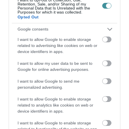
ellenzéki pártok által alapított egyesületéhez
Retention, Sale, and/or Sharing of my
hasonló, elhamarkodott kijelentésektől”. (Ez a
Personal Data that Is Unrelated with the
Purposes for which it was collected.
mondat egyébként még biztató is lehet, mert
Opted Out
ez azt is jelenti, hogy az egri Fidesz szekerét
Google consents
olcsó, átlátszó és már olykor tudatosan hazug
I want to allow Google to enable storage
TV Egert is felszólította, legyenek már az egri
related to advertising like cookies on web or
adófizetők pénzéből tisztességes közszolgálati
device identifiers in apps.
televízió, és nem olyan, amely mindenben a
I want to allow my user data to be sent to
városvezetés és a helyi Fidesz kéréseinek
Google for online advertising purposes.
rendeli alá a hírszolgáltatását.)
I want to allow Google to send me
personalized advertising.
Legalább valaki próbálja elmagyarázni
I want to allow Google to enable storage
related to analytics like cookies on web or
A közlemény második felében érdemi
device identifiers in apps.
információkat is kapunk, és mivel itt nem az
elvtelen polgármesteri sárdobálásról van szó,
I want to allow Google to enable storage
related to functionality of the website or app.