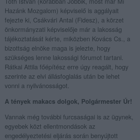
Tóth István (korábban Jobbik, most már Mi
Hazánk Mozgalom) képviselő is aggályait
fejezte ki, Csákvári Antal (Fidesz), a körzet
önkormányzati képviselője már a lakosság
tájékoztatását kérte, miközben Kovács Cs., a
bizottság elnöke maga is jelezte, hogy
szükséges lenne lakossági fórumot tartani.
Rátkai Attila főépítész erre úgy reagált, hogy
szerinte az elvi állásfoglalás után be lehet
vonni a nyilvánosságot.
A tények makacs dolgok, Polgármester Úr!
Vannak még további furcsaságai is az ügynek,
egyebek közt ellentmondások az
engedélyeztetési eljárás során benyújtott