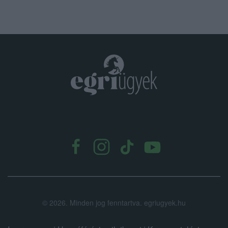
.
©
2026.
Minden jog fenntartva. egriugyek.hu