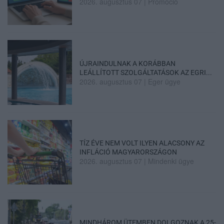
2026. augusztus 07
|
Promóció
ÚJRAINDULNAK A KORÁBBAN
LEÁLLÍTOTT SZOLGÁLTATÁSOK AZ EGRI...
2026. augusztus 07
|
Eger ügye
TÍZ ÉVE NEM VOLT ILYEN ALACSONY AZ
INFLÁCIÓ MAGYARORSZÁGON
2026. augusztus 07
|
Mindenki ügye
MINDHÁROM ÜTEMBEN DOLGOZNAK A 25-