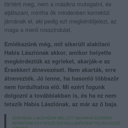
történt meg, nem a másikra mutogatni, és
eljátszani, mintha ők mindenben korrektül
járnának el, aki pedig ezt megkérdőjelezi, az
maga a merő rosszindulat.
Emlékszünk még, mit sikerült alakítani
Habis Lászlónak akkor, amikor helyette
megkérdeztük az egrieket, akarják-e az
Érsekkert átnevezését. Nem akarták, erre
átnevezték. Jó lenne, ha hasonló többször
nem fordulhatna elő. Mi ezért fogunk
dolgozni a továbbiakban is, és ha ez nem
tetszik Habis Lászlónak, az már az ő baja.
SUNYIBAN, LAKÓHÁZAK MELLETT AKARNAK EGERBEN
BEINDÍTANI EGY VESZÉLYES HULLADÉKOKAT FELDOLGOZÓ