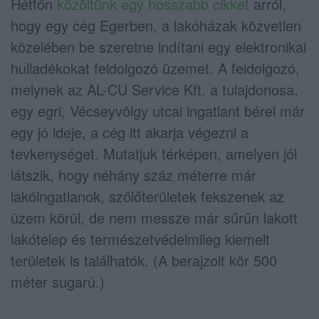
Hétfőn
közöltünk egy hosszabb cikket
arról,
hogy egy cég Egerben, a lakóházak közvetlen
közelében be szeretne indítani egy elektronikai
hulladékokat feldolgozó üzemet. A feldolgozó,
melynek az AL-CU Service Kft. a tulajdonosa,
egy egri, Vécseyvölgy utcai ingatlant bérel már
egy jó ideje, a cég itt akarja végezni a
tevkenységet. Mutatjuk térképen, amelyen jól
látszik, hogy néhány száz méterre már
lakóingatlanok, szőlőterületek fekszenek az
üzem körül, de nem messze már sűrűn lakott
lakótelep és természetvédelmileg kiemelt
területek is találhatók. (A berajzolt kör 500
méter sugarú.)