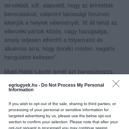
tervekből, sőt, alapvető, hogy az érintettek
bevonásával, valamint lakossági fórumon
kikérjük a helyiek véleményét. Itt áll tehát az
ellenzéki pártok közös, nagy hazugsága,
amely teljesen elferdíti a folyamatot és
alkalmas arra, hogy öncélú módon, negatív
hangulatot keltesen”.
Majd Habis László ismét azt hangsúlyozza,
hogy nem született semmilyen végleges
egriugyek.hu -
Do Not Process My Personal
döntés, „az ellenzéki pártok egyesülete úgy
Information
kommunikál egy folyamatot, mintha befejezett,
If you wish to opt-out of the sale, sharing to third parties, or
megváltoztathatatlan lenne, holott annak a
processing of your personal or sensitive information for
legelején járunk. A közlemény célja a politikai
targeted advertising by us, please use the below opt-out
haszonszerzés, hangulatkeltés” –
section to confirm your selection. Please note that after your
opt-out request is processed you may continue seeing