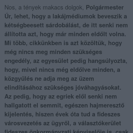
Nos, a tények makacs dolgok,
Polgármester
Úr, lehet, hogy a lakájmédiumok beveszik a
kétségbeesett sárdobálást, de itt senki nem
állította azt, hogy már minden eldőlt volna.
Mi több, cikkünkben is azt közöltük, hogy
még nincs meg minden szükséges
engedély, az egyesület pedig hangsúlyozta,
hogy, mivel nincs még eldőlve minden, a
közgyűlés ne adja meg az üzem
elindításához szükséges jóváhagyásokat.
Az pedig, hogy az egriek elől senki nem
hallgatott el semmit, egészen hajmeresztő
kijelentés, hiszen évek óta tud a fideszes
városvezetés az ügyről, a választókerület
fideszes önkormányzati képviselője is, csak