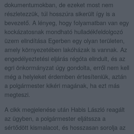
dokumentumokban, de ezeket most nem
részletezzük, túl hosszúra sikerült így is a
bevezető. A lényeg, hogy folyamatban van egy
kockázatosnak mondható hulladékfeldolgozó
üzem elindítása Egerben egy olyan területen,
amely környezetében lakóházak is vannak. Az
engedélyeztetési eljárás régóta elindult, és az
egri önkormányzat úgy gondolta, erről nem kell
még a helyieket érdemben értesíteniük, aztán
a polgármester kikéri magának, ha ezt más
megteszi.
A cikk megjelenése után Habis László reagált
az ügyben, a polgármester eljátssza a
sértődött kismalacot, és hosszasan sorolja az