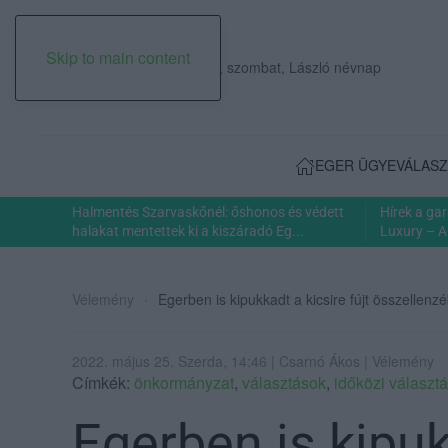
Skip to main content
2026. augusztus 08., szombat, László névnap
EGER ÜGYE
VÁLASZ
Halmentés Szarvaskőnél: őshonos és védett
Hírek a ga
halakat mentettek ki a kiszáradó Eg...
Luxury – A
Vélemény
Egerben is kipukkadt a kicsire fújt összellenzék
2022. május 25. Szerda, 14:46 | Csarnó Ákos | Vélemény
Címkék:
önkormányzat
,
választások
,
időközi választ
Egerben is kipuk