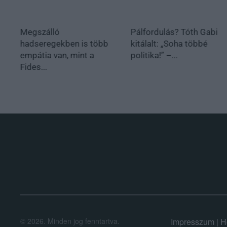
Megszálló
Pálfordulás? Tóth Gabi
hadseregekben is több
kitálalt: „Soha többé
empátia van, mint a
politika!” –...
Fides...
.
©
2026.
Minden jog fenntartva.
Impresszum
|
H