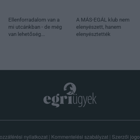
Ellenforradalom van a
A MÁS-EGÁL klub nem
mi utcánkban - de még
elenyészett, hanem
van lehetőség...
elenyésztették
ozzáférési nyilatkozat
|
Kommentelési szabályzat
|
Szerzői jogo