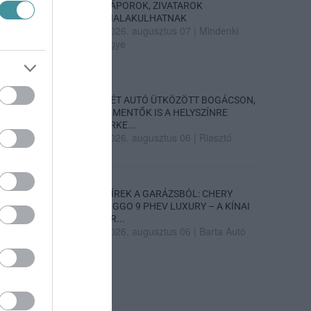
ZÁPOROK, ZIVATAROK
KIALAKULHATNAK
2026. augusztus 07
|
Mindenki
ügye
KÉT AUTÓ ÜTKÖZÖTT BOGÁCSON,
A MENTŐK IS A HELYSZÍNRE
ÉRKE...
2026. augusztus 06
|
Riasztó
HÍREK A GARÁZSBÓL: CHERY
TIGGO 9 PHEV LUXURY – A KÍNAI
PR...
2026. augusztus 06
|
Barta Autó