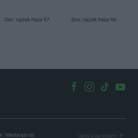
Sior: rajzok haza 97.
Sior: rajzok haza 96.
k
|
Médiaajánlat
Ugrás a lap tetejére