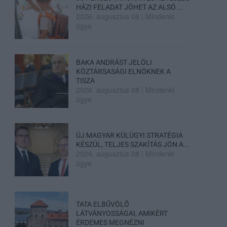
HÁZI FELADAT JÖHET AZ ALSÓ ...
2026. augusztus 08
|
Mindenki
ügye
BAKA ANDRÁST JELÖLI
KÖZTÁRSASÁGI ELNÖKNEK A
TISZA
2026. augusztus 08
|
Mindenki
ügye
ÚJ MAGYAR KÜLÜGYI STRATÉGIA
KÉSZÜL, TELJES SZAKÍTÁS JÖN A...
2026. augusztus 08
|
Mindenki
ügye
TATA ELBŰVÖLŐ
LÁTVÁNYOSSÁGAI, AMIKÉRT
ÉRDEMES MEGNÉZNI