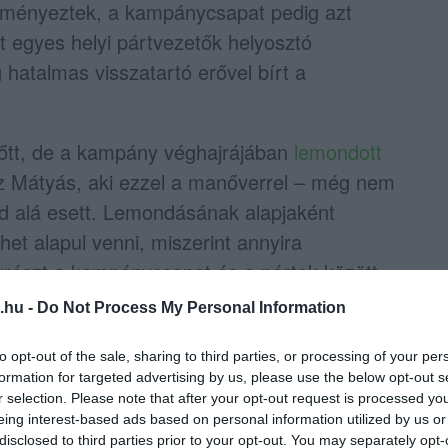
zményeztek, a kampánycsapat pedig azt
 egyes helyi pártvezetők helyosztó
hatalmas visszatartó erővel bírt a
előtt, de a kampány véghajrájában
lemondott
cz Mátyás, aki ezzel a manőverrel – még nem
ad alá esett. Lemondásának alapjaként
het alapul venni, miszerint annyira
részt a kampánycsapat és a pártok között,
Mirkóczki Zita képviselő között), hogy maga
.hu -
Do Not Process My Personal Information
nek, hogy mondjon le. Ezzel, vagyis a
 egri összellenzék hajójába, amit lehetetlen
to opt-out of the sale, sharing to third parties, or processing of your per
formation for targeted advertising by us, please use the below opt-out s
ekhez képest kedvezőbb végkimenetel
r selection. Please note that after your opt-out request is processed y
edik el helyrehozhatatlanul az ellenzéki
eing interest-based ads based on personal information utilized by us or
disclosed to third parties prior to your opt-out. You may separately opt-