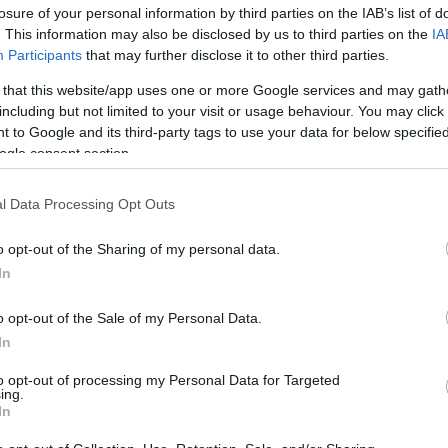
losure of your personal information by third parties on the IAB’s list of
. This information may also be disclosed by us to third parties on the
IA
 helyzetből kellett volna megoldani a június
Participants
that may further disclose it to other third parties.
szülést. Berecz helyére, az egri 7-es
 that this website/app uses one or more Google services and may gath
várost érintő területen kellett volna jelöltet
including but not limited to your visit or usage behaviour. You may click 
 to Google and its third-party tags to use your data for below specifi
y mikrokampányt levezényelni,
ogle consent section.
munkáig bezárólag. Ez megoldhatatlan
l Data Processing Opt Outs
t közül végül hat jelölt kerülhet fel a
o opt-out of the Sharing of my personal data.
In
iában lebegő párt szerepel: a Fidesz és a Mi
sérelmi politizálást megkerülve
Domán
o opt-out of the Sale of my Personal Data.
a versenyre, akit nem sokkal később
In
független jelölt, aki egyértelműen a
to opt-out of processing my Personal Data for Targeted
ing.
, és ha nyerne, akkor nyilvánvalóan a
In
esz
Orosz Lászlónét indítja
, aki többször volt