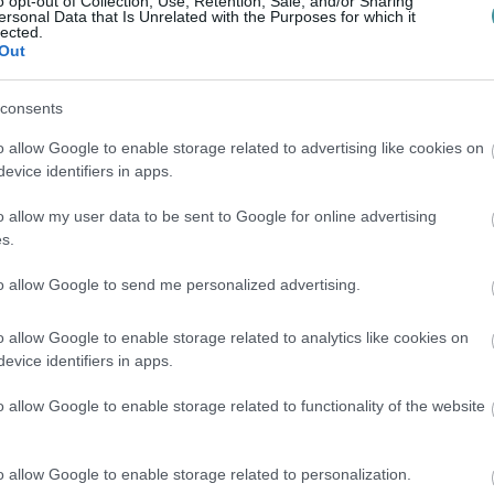
o opt-out of Collection, Use, Retention, Sale, and/or Sharing
b azonban épp Berecz Mátyástól kapott ki,
ersonal Data that Is Unrelated with the Purposes for which it
lected.
ésbe. Ezért is furcsa, hogy már
Out
. A "körzetnek gazda kell" szlogenen túl
consents
is komoly káderhiánnyal küzd. A Mi Hazánk
az őt jelölő párttól: itt vagyunk, létezünk.
o allow Google to enable storage related to advertising like cookies on
evice identifiers in apps.
csak találgatások folytak arról, hogy vajon az
o allow my user data to be sent to Google for online advertising
g csak egy roncsderbi is ez a választás az
s.
évő pártok, mint a DK és a Jobbik, nem
to allow Google to send me personalized advertising.
 főleg egy megyei jogú városban. Végül csak
Vermes Ádámot, de a bemutatkozó
o allow Google to enable storage related to analytics like cookies on
evice identifiers in apps.
t adtak arról, hogy valami nincs rendben a
 semmi rendben a jelölt körül, hogy egyrészt
o allow Google to enable storage related to functionality of the website
tüntetni a többi párt (MSZP, Momentum,
mélyíteni az árkokat, de még a DK saját
o allow Google to enable storage related to personalization.