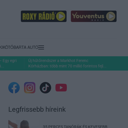
KIKÖTŐ
BARTA AUTÓ
– Egy egri
Új hűtőrendszer a Markhot Ferenc
...
Kórházban: több mint 70 millió forintos fejl...
Legfrissebb híreink
35 PERCES TANÓRÁK ÉS KEVESEBB