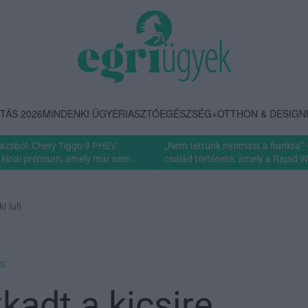
TÁS 2026
MINDENKI ÜGYE
RIASZTÓ
EGÉSZSÉG+
OTTHON & DESIGN
rázsból: Chery Tiggo 9 PHEV
„Nem tettünk nyomást a fiunkra” 
 kínai prémium, amely már nem...
család története, amely a Rapid Wi
i lufi
ás
kadt a kicsire