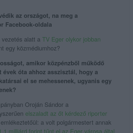
gvédik az országot, na meg a
or Facebook-oldala
 vezetés alatt a
TV Eger olykor jobban
int egy közmédiumhoz?
ánosságot, amikor közpénzből működő
nt évek óta ahhoz asszisztál, hogy a
katársai el se mehessenek, ugyanis egy
denek?
kampányban Oroján Sándor a
gyszerűen
elszaladt az őt kérdező riporter
 emlékeztetőül: a volt polgármestert annak
1,1 milliárd forint tűnt el az Eger városa által