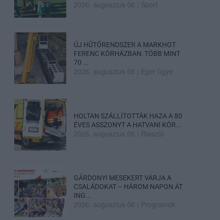
2026. augusztus 06
|
Sport
ÚJ HŰTŐRENDSZER A MARKHOT
FERENC KÓRHÁZBAN: TÖBB MINT
70 ...
2026. augusztus 06
|
Eger ügye
HOLTAN SZÁLLÍTOTTÁK HAZA A 80
ÉVES ASSZONYT A HATVANI KÓR...
2026. augusztus 06
|
Riasztó
GÁRDONYI MESEKERT VÁRJA A
CSALÁDOKAT – HÁROM NAPON ÁT
ING...
2026. augusztus 06
|
Programok