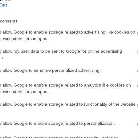
Out
al a közlemény kiadása után Oroján Sándor,
consents
ldalán elkezdett lelkesen aggódni a
o allow Google to enable storage related to advertising like cookies on
ott. (Azt is közölte, hogy a Városháza az
evice identifiers in apps.
átjának nem a belépést. A zárójel
o allow my user data to be sent to Google for online advertising
t médium lesz a helyes kifejezés, Képviselő
s.
os fotósa mehet be a terembe, ami nem igaz,
to allow Google to send me personalized advertising.
et, ez szerepel is a közleményben. A
zés jogszerűtlen, mert Mirkóczki Ádám
o allow Google to enable storage related to analytics like cookies on
ő jogosítványai ehhez. Lehet, ezt majd
evice identifiers in apps.
o allow Google to enable storage related to functionality of the website
ndolhatnánk azt is, hogy egy heves
o allow Google to enable storage related to personalization.
egy valódi demokratáról van szó.
De a Fidesz
akciója mutatja meg leginkább,
o allow Google to enable storage related to security, including