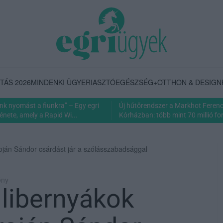
TÁS 2026
MINDENKI ÜGYE
RIASZTÓ
EGÉSZSÉG+
OTTHON & DESIGN
nk nyomást a fiunkra” – Egy egri
Új hűtőrendszer a Markhot Feren
énete, amely a Rapid Wi...
Kórházban: több mint 70 millió fori
Oroján Sándor csárdást jár a szólásszabadsággal
ény
 libernyákok