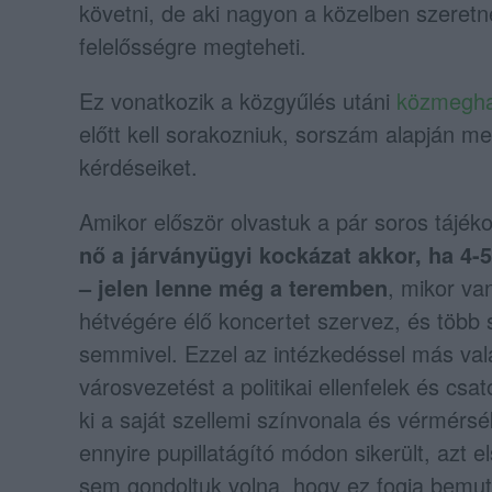
követni, de aki nagyon a közelben szeret
felelősségre megteheti.
Ez vonatkozik a közgyűlés utáni
közmeghal
előtt kell sorakozniuk, sorszám alapján me
kérdéseiket.
Amikor először olvastuk a pár soros tájéko
nő a járványügyi kockázat akkor, ha 4-
– jelen lenne még a teremben
, mikor va
hétvégére élő koncertet szervez, és több 
semmivel. Ezzel az intézkedéssel más val
városvezetést a politikai ellenfelek és cs
ki a saját szellemi színvonala és vérmérsé
ennyire pupillatágító módon sikerült, azt 
sem gondoltuk volna, hogy ez fogja bemuta