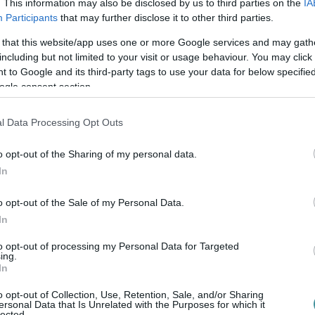
. This information may also be disclosed by us to third parties on the
IA
átogató bedolgozói nem annyira
Participants
that may further disclose it to other third parties.
edéseket hozni, amelyekkel bármilyen szinten
 that this website/app uses one or more Google services and may gath
en ez járványhelyzet, vagy a sokadik olcsó
including but not limited to your visit or usage behaviour. You may click 
 miatt.
Négy-öt emberrel kevesebben
 to Google and its third-party tags to use your data for below specifi
ogle consent section.
lsevik tempójú zajkeltés ennél sokkal
almon – propagandaszagú és puskaporos
l Data Processing Opt Outs
elek, majd mellettük csaholva a pórázon
o opt-out of the Sharing of my personal data.
In
dokolta, annyira nem esik nehezünkre
o opt-out of the Sale of my Personal Data.
 alapvető szabály lefektetése is elég lesz.
In
ak, köztük plexitfal, vagy 3 méteres
to opt-out of processing my Personal Data for Targeted
ölt, alaposan bekorlátozott
ing.
In
nt, ahol járványveszély nélkül is képes volt
o opt-out of Collection, Use, Retention, Sale, and/or Sharing
ogy a kiskirályokat ne lehessen már zavarni
ersonal Data that Is Unrelated with the Purposes for which it
lected.