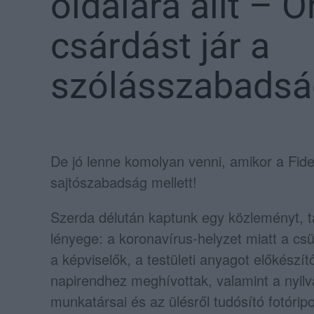
oldalára állt – 
csárdást jár a
szólásszabadsá
De jó lenne komolyan venni, amikor a Fides
sajtószabadság mellett!
Szerda délután kaptunk egy közleményt, t
lényege: a koronavírus-helyzet miatt a cs
a képviselők, a testületi anyagot előkészít
napirendhez meghívottak, valamint a nyilv
munkatársai és az ülésről tudósító fotóripo