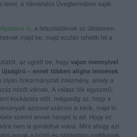
ne lenni, a Városháza Üvegtermében saját
lgatásra is
, a felszólalóknak az ülésterem
hetnek majd be, majd ezután tehetik fel a
ztatót, az ugrott be, hogy
vajon mennyivel
5 újságíró – ennél többen aligha lennének
n olyan önkormányzati intézmény, amely a
száz nézőt várnak. A válasz tök egyszerű:
ami kockázata nőtt, mégpedig az, hogy a
atolmányaik azonnal számon is kérik, majd ki-
klete szerint ennek hangot is ad. Hogy ez
elsőre nem is gondoltuk volna. Mint ahogy azt
tni annak a bűzlő és gátlástalan politikának