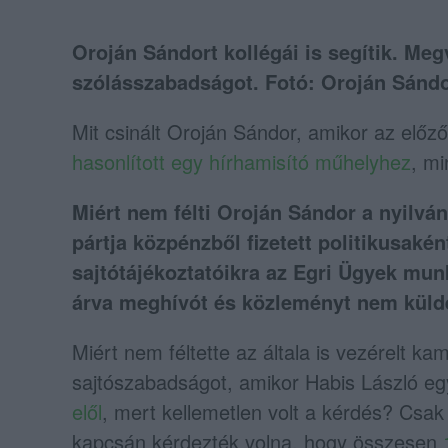
Oroján Sándort kollégái is segítik. Me
szólásszabadságot. Fotó: Oroján Sánd
Mit csinált Oroján Sándor, amikor az előző
hasonlított egy hírhamisító műhelyhez
, m
Miért nem félti Oroján Sándor a nyilv
pártja közpénzből fizetett politikusaké
sajtótájékoztatóikra az Egri Ügyek mun
árva meghívót és közleményt nem kül
Miért nem féltette az általa is vezérelt 
sajtószabadságot, amikor Habis László e
elől
, mert kellemetlen volt a kérdés? Csak
kapcsán kérdezték volna, hogy összesen