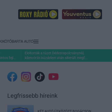
KIKÖTŐ
BARTA AUTÓ
c
Eloltották a tüzet Dédestapolcsánynál,
ntos fejl...
kilencórás küzdelem után sikerült megf...
Legfrissebb híreink
KÉT AUTÓ ÜTKÖZÖTT BOGÁCSON,