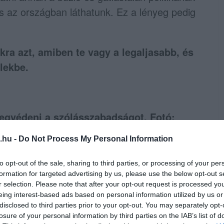
s az országban láthatunk. Ez a lényeg pedig
kra azt, amiben te vagy a legaljasabb, és
lekbe.
egvédeni a szólásszabadságot. Fotó:
.hu -
Do Not Process My Personal Information
megjegyezni, hogy még akkor sem feltétlen jó
to opt-out of the sale, sharing to third parties, or processing of your per
 a pár ember valamiféle kockázatot, és ha
formation for targeted advertising by us, please use the below opt-out s
 egy közgyűlésre, hogy ne az online
r selection. Please note that after your opt-out request is processed y
eing interest-based ads based on personal information utilized by us or
án ferdítsék a valóságot. De attól, hogy
disclosed to third parties prior to your opt-out. You may separately opt-
ősíthetetlen produktumokkal állnak elő
losure of your personal information by third parties on the IAB’s list of