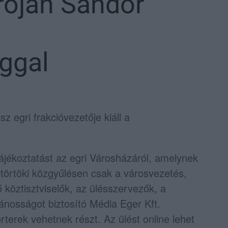
Oroján Sándor
ggal
z egri frakcióvezetője kiáll a
ájékoztatást az egri Városházáról, amelynek
ütörtöki közgyűlésen csak a városvezetés,
ő köztisztviselők, az ülésszervezők, a
ánosságot biztosító Média Eger Kft.
rterek vehetnek részt. Az ülést online lehet