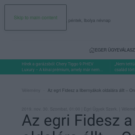
Skip to main content
2026. augusztus 07., péntek, Ibolya névnap
EGER ÜGYE
VÁLASZ
Hírek a garázsból: Chery Tiggo 9 PHEV
„Nem tettü
Luxury – A kínai prémium, amely már nem...
család tört
Vélemény
Az egri Fidesz a libernyákok oldalára állt – 
2019. nov. 30. Szombat, 01:00 | Egri Ügyek Szerk. | Vélem
Az egri Fidesz a