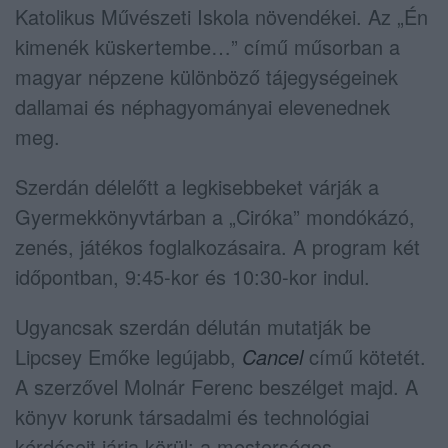
Katolikus Művészeti Iskola
növendékei. Az „Én
kimenék küskertembe…” című műsorban a
magyar népzene különböző tájegységeinek
dallamai és néphagyományai elevenednek
meg.
Szerdán délelőtt a legkisebbeket várják a
Gyermekkönyvtárban a „Ciróka” mondókázó,
zenés, játékos foglalkozásaira. A program két
időpontban, 9:45-kor és 10:30-kor indul.
Ugyancsak szerdán délután mutatják be
Lipcsey Emőke
legújabb,
Cancel
című kötetét.
A szerzővel
Molnár Ferenc
beszélget majd. A
könyv korunk társadalmi és technológiai
kérdéseit járja körül: a mesterséges