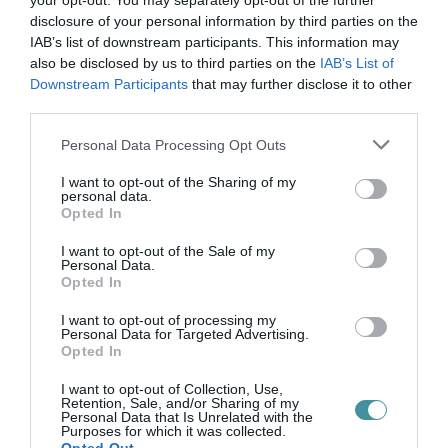
your opt-out. You may separately opt-out of the further
disclosure of your personal information by third parties on the
A részletes programok és további információk
IAB’s list of downstream participants. This information may
elérhetők a
Bródy Sándor Könyvtár hivatalos
also be disclosed by us to third parties on the
IAB’s List of
oldalán
.
Downstream Participants
that may further disclose it to other
third parties.
Please note that this website/app uses one or more Google
Personal Data Processing Opt Outs
services and may gather and store information including but
not limited to your visit or usage behaviour. You may click to
I want to opt-out of the Sharing of my
personal data.
Ne maradjon le a legfrissebb hírekről, kövessen
grant or deny consent to Google and its third-party tags to
Opted In
bennünket az EGRI ÜGYEK Google Hírek oldalán!
use your data for below specified purposes in below Google
consent section.
I want to opt-out of the Sale of my
Personal Data.
Opted In
VISSZA A FŐOLDALRA
I want to opt-out of processing my
Personal Data for Targeted Advertising.
Opted In
I want to opt-out of Collection, Use,
Retention, Sale, and/or Sharing of my
Personal Data that Is Unrelated with the
Purposes for which it was collected.