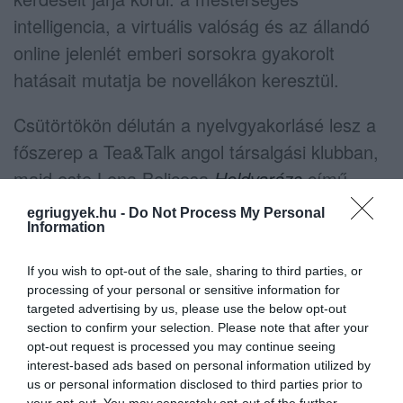
intelligencia, a virtuális valóság és az állandó
online jelenlét emberi sorsokra gyakorolt
hatásait mutatja be novellákon keresztül.
Csütörtökön délután a nyelvgyakorlásé lesz a
főszerep a Tea&Talk angol társalgási klubban,
majd este
Lena Belicosa
Holdvarázs
című
kötetének bemutatóját rendezik meg. A könyv
egriugyek.hu -
Do Not Process My Personal
misztikus történeteket és különleges emberi
Information
sorsokat mutat be, egzotikus helyszínekkel és
If you wish to opt-out of the sale, sharing to third parties, or
spirituális elemekkel átszőve.
processing of your personal or sensitive information for
targeted advertising by us, please use the below opt-out
A heti programsorozat pénteken társasjáték
section to confirm your selection. Please note that after your
opt-out request is processed you may continue seeing
klubbal zárul, ahol a közösségi játéké és a
interest-based ads based on personal information utilized by
kikapcsolódásé lesz a főszerep.
us or personal information disclosed to third parties prior to