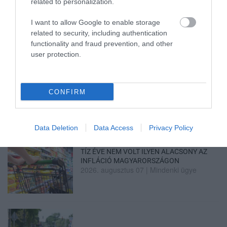
related to personalization.
TANULJ NÉMETÜL OTTHONRÓL: A
DIGITÁLIS TANULÁS ELŐNYEI
I want to allow Google to enable storage
2026. augusztus 07
|
Promóció
related to security, including authentication
functionality and fraud prevention, and other
user protection.
ÚJRAINDULNAK A KORÁBBAN
LEÁLLÍTOTT SZOLGÁLTATÁSOK AZ EGRI...
2026. augusztus 07
|
Eger ügye
CONFIRM
Data Deletion
Data Access
Privacy Policy
TÍZ ÉVE NEM VOLT ILYEN ALACSONY AZ
INFLÁCIÓ MAGYARORSZÁGON
2026. augusztus 07
|
Mindenki ügye