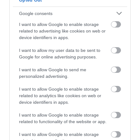
Opted Out
Legfrissebb híreink
Google consents
I want to allow Google to enable storage
ÚJ MAGYAR KÜLÜGYI STRATÉGIA KÉSZÜL,
related to advertising like cookies on web or
TELJES SZAKÍTÁS JÖN A...
device identifiers in apps.
2026. augusztus 08
|
Mindenki ügye
I want to allow my user data to be sent to
Google for online advertising purposes.
TATA ELBŰVÖLŐ LÁTVÁNYOSSÁGAI,
I want to allow Google to send me
AMIKÉRT ÉRDEMES MEGNÉZNI
personalized advertising.
2026. augusztus 08
|
Promóció
I want to allow Google to enable storage
related to analytics like cookies on web or
device identifiers in apps.
TÖBB MINT EGY HÓNAP IS LEHET, MIRE
TELJESEN ÚJRAINDUL A P...
I want to allow Google to enable storage
2026. augusztus 07
|
Mindenki ügye
related to functionality of the website or app.
I want to allow Google to enable storage