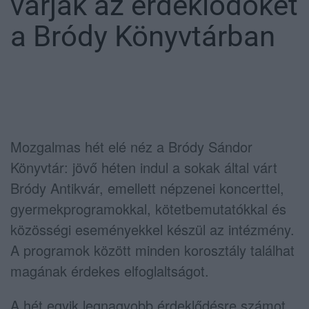
várják az érdeklődőket
a Bródy Könyvtárban
Mozgalmas hét elé néz a
Bródy Sándor
Könyvtár
: jövő héten indul a sokak által várt
Bródy Antikvár, emellett népzenei koncerttel,
gyermekprogramokkal, kötetbemutatókkal és
közösségi eseményekkel készül az intézmény.
A programok között minden korosztály találhat
magának érdekes elfoglaltságot.
A hét egyik legnagyobb érdeklődésre számot