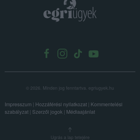
.
©
2026.
Minden jog fenntartva. egriugyek.hu
Impresszum
|
Hozzáférési nyilatkozat
|
Kommentelési
szabályzat
|
Szerzői jogok
|
Médiaajánlat
Ugrás a lap tetejére