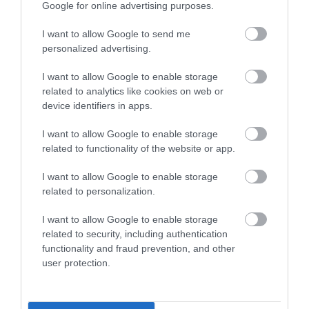
Google for online advertising purposes.
I want to allow Google to send me
personalized advertising.
Legfrissebb híreink
I want to allow Google to enable storage
related to analytics like cookies on web or
A GYAKORNOKI MUNKA: LEHETŐSÉGEK ÉS
device identifiers in apps.
KIHÍVÁSOK A KARRIER KE...
2026. augusztus 09
|
Promóció
I want to allow Google to enable storage
related to functionality of the website or app.
I want to allow Google to enable storage
35 PERCES TANÓRÁK ÉS KEVESEBB HÁZI
related to personalization.
FELADAT JÖHET AZ ALSÓ ...
2026. augusztus 08
|
Mindenki ügye
I want to allow Google to enable storage
related to security, including authentication
functionality and fraud prevention, and other
user protection.
BAKA ANDRÁST JELÖLI KÖZTÁRSASÁGI
ELNÖKNEK A TISZA
2026. augusztus 08
|
Mindenki ügye