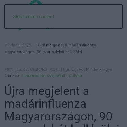
Skip to main content
Mindenki Ügye
Újra megjelent a madárinfluenza
Magyarországon, 90 ezer pulykát kell leölni
2021. jan. 07. Csütörtök, 20:34 | Egri Ügyek | Mindenki ügye
Címkék:
madárinfluenza
,
nébih
,
pulyka
Újra megjelent a
madárinfluenza
Magyarországon, 90