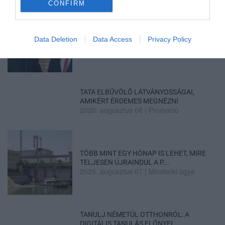
CONFIRM
ÚJ MAGYAR KÜLÜGYI STRATÉGIA KÉSZÜL,
Data Deletion
Data Access
Privacy Policy
TELJES SZAKÍTÁS JÖN A...
2026. augusztus 08
|
Mindenki ügye
TATA ELBŰVÖLŐ LÁTVÁNYOSSÁGAI,
AMIKÉRT ÉRDEMES MEGNÉZNI
2026. augusztus 08
|
Promóció
TÖBB MINT EGY HÓNAP IS LEHET, MIRE
TELJESEN ÚJRAINDUL A P...
2026. augusztus 07
|
Mindenki ügye
TANULJ NÉMETÜL OTTHONRÓL: A
DIGITÁLIS TANULÁS ELŐNYEI