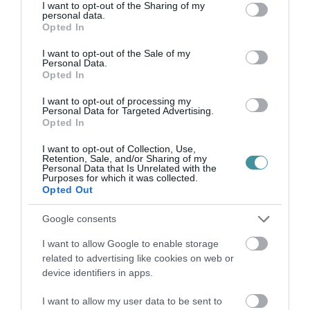
not limited to your visit or usage behaviour. You may click to
I want to opt-out of the Sharing of my
kellett megküzdeni a betegséggel - jelezte a
personal data.
grant or deny consent to Google and its third-party tags to
Opted In
Nébih. A hatóság kiemelte, hogy a most is
use your data for below specified purposes in below Google
consent section.
kimutatott H5N8 altípus kapcsán eddig még
I want to opt-out of the Sale of my
Personal Data.
nem fordult elő emberi megbetegedés
Opted In
Európában, a baromfitermékek továbbra is
I want to opt-out of processing my
Personal Data for Targeted Advertising.
biztonsággal fogyaszthatók.
Opted In
I want to opt-out of Collection, Use,
Retention, Sale, and/or Sharing of my
Personal Data that Is Unrelated with the
Purposes for which it was collected.
Opted Out
Ne maradjon le a legfrissebb hírekről, kövessen
bennünket az EGRI ÜGYEK Google Hírek oldalán!
Google consents
I want to allow Google to enable storage
VISSZA A FŐOLDALRA
related to advertising like cookies on web or
device identifiers in apps.
I want to allow my user data to be sent to