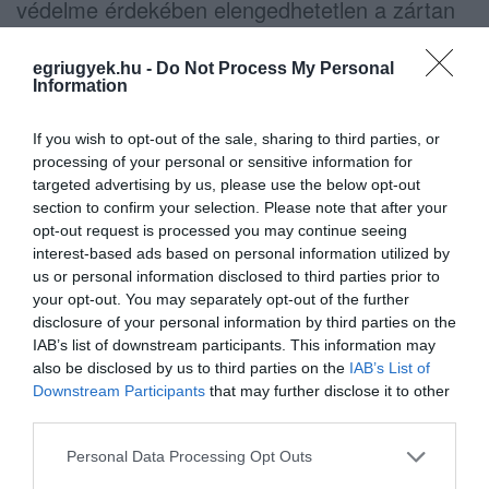
védelme érdekében elengedhetetlen a zártan
tartás, valamint a járványvédelmi előírások
egriugyek.hu -
Do Not Process My Personal
szigorú betartása. Az állatokat egyebek mellett
Information
a vadon élő madaraktól védett, teljesen fedett,
lehetőleg oldalról is zárt helyen kell etetni és
If you wish to opt-out of the sale, sharing to third parties, or
processing of your personal or sensitive information for
itatni. A takarmányt és az almot szintén zárt,
targeted advertising by us, please use the below opt-out
fedett helyen kell tartani és a tárolás során
section to confirm your selection. Please note that after your
opt-out request is processed you may continue seeing
biztosítani kell, hogy ahhoz idegen fajú állat ne
interest-based ads based on personal information utilized by
férjen hozzá.
us or personal information disclosed to third parties prior to
your opt-out. You may separately opt-out of the further
A H5N8 vírustörzs először 2014 elején
disclosure of your personal information by third parties on the
IAB’s list of downstream participants. This information may
Ázsiában okozott járványt a
also be disclosed by us to third parties on the
IAB’s List of
baromfiállományokban, majd 2014
Downstream Participants
that may further disclose it to other
third parties.
novemberében megjelent Európában is.
Please note that this website/app uses one or more Google
Personal Data Processing Opt Outs
Magyarországon utoljára 2020 első félévében
services and may gather and store information including but