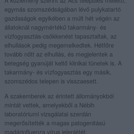
A közlemény szerint az Ács település melletti,
egymás szomszédságában lévő pulykatartó
gazdaságok egyikében a múlt hét végén az
állatoknál nagymértékű takarmány- és
vízfogyasztás-csökkenést tapasztaltak, az
elhullások pedig megemelkedtek. Hétfőre
tovább nőtt az elhullás, és megjelentek a
betegség gyanúját keltő klinikai tünetek is. A
takarmány- és vízfogyasztás egy másik,
szomszédos telepen is visszaesett.
A szakemberek az érintett állományokból
mintát vettek, amelyekből a Nébih
laboratóriumi vizsgálatai szerdán
megerősítették a magas patogenitású
madárinfluenza vírus jelenlétét.