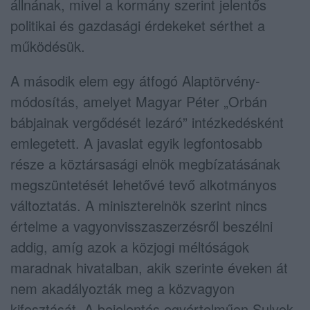
állnának, mivel a kormány szerint jelentős
politikai és gazdasági érdekeket sérthet a
működésük.
A második elem egy átfogó Alaptörvény-
módosítás, amelyet Magyar Péter „Orbán
bábjainak vergődését lezáró” intézkedésként
emlegetett. A javaslat egyik legfontosabb
része a köztársasági elnök megbízatásának
megszüntetését lehetővé tevő alkotmányos
változtatás. A miniszterelnök szerint nincs
értelme a vagyonvisszaszerzésről beszélni
addig, amíg azok a közjogi méltóságok
maradnak hivatalban, akik szerinte éveken át
nem akadályozták meg a közvagyon
kifosztását. A bejelentés egyértelműen Sulyok