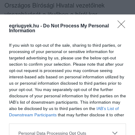
Országos Bírósági Hivatal vezetőinek
visszahívását a jövőben a bírói kar
kezdeményezhetné, ami a kormány szerint a
egriugyek.hu -
Do Not Process My Personal
bírósági függetlenség megerősítését
Information
szolgálná.
If you wish to opt-out of the sale, sharing to third parties, or
processing of your personal or sensitive information for
targeted advertising by us, please use the below opt-out
Magyar Péter parlamenti felszólalásában
section to confirm your selection. Please note that after your
opt-out request is processed you may continue seeing
többször hangsúlyozta, hogy a hivatal nem
interest-based ads based on personal information utilized by
politikai alapon vizsgálódna, hanem kizárólag
us or personal information disclosed to third parties prior to
your opt-out. You may separately opt-out of the further
azt nézné, hogyan és hová került a magyar
disclosure of your personal information by third parties on the
emberek pénze. Ugyanakkor a beszédben
IAB’s list of downstream participants. This information may
több fideszes politikust is név szerint említett,
also be disclosed by us to third parties on the
IAB’s List of
Downstream Participants
that may further disclose it to other
és arra figyelmeztetett, hogy akik
third parties.
közvagyonból gazdagodtak meg, azoknak fel
Please note that this website/app uses one or more Google
Personal Data Processing Opt Outs