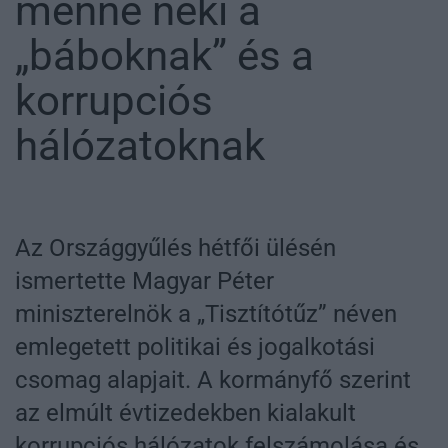
menne neki a
„báboknak” és a
korrupciós
hálózatoknak
Az Országgyűlés hétfői ülésén
ismertette Magyar Péter
miniszterelnök a „Tisztítótűz” néven
emlegetett politikai és jogalkotási
csomag alapjait. A kormányfő szerint
az elmúlt évtizedekben kialakult
korrupciós hálózatok felszámolása és