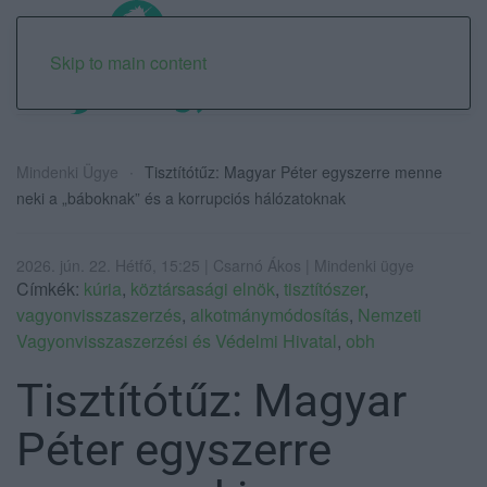
Skip to main content
Mindenki Ügye
Tisztítótűz: Magyar Péter egyszerre menne
neki a „báboknak” és a korrupciós hálózatoknak
2026. jún. 22. Hétfő, 15:25 | Csarnó Ákos | Mindenki ügye
Címkék:
kúria
,
köztársasági elnök
,
tisztítószer
,
vagyonvisszaszerzés
,
alkotmánymódosítás
,
Nemzeti
Vagyonvisszaszerzési és Védelmi Hivatal
,
obh
Tisztítótűz: Magyar
Péter egyszerre