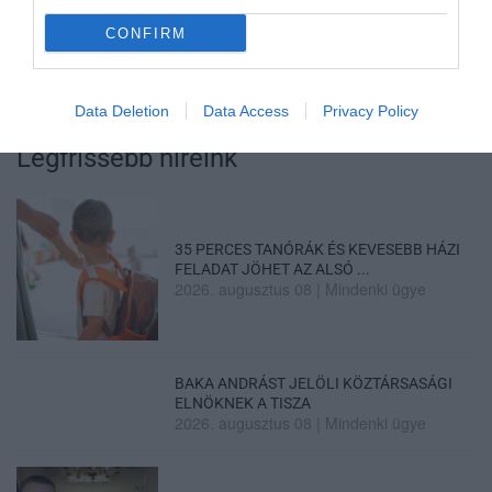
CONFIRM
Data Deletion
Data Access
Privacy Policy
Legfrissebb híreink
35 PERCES TANÓRÁK ÉS KEVESEBB HÁZI
FELADAT JÖHET AZ ALSÓ ...
2026. augusztus 08
|
Mindenki ügye
BAKA ANDRÁST JELÖLI KÖZTÁRSASÁGI
ELNÖKNEK A TISZA
2026. augusztus 08
|
Mindenki ügye