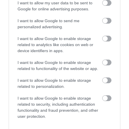
I want to allow my user data to be sent to
egyik legfontosabb kérdése lesz, hogy a
Google for online advertising purposes.
társadalmi egyeztetés után milyen formában
kerül az Országgyűlés elé a
I want to allow Google to send me
personalized advertising.
jogszabálycsomag, és sikerül-e a kabinetnek
megszereznie hozzá a szükséges politikai
I want to allow Google to enable storage
related to analytics like cookies on web or
támogatást.
device identifiers in apps.
indexkép: MTI, Bodnár Boglárka
I want to allow Google to enable storage
related to functionality of the website or app.
I want to allow Google to enable storage
related to personalization.
Ne maradjon le a legfrissebb hírekről, kövessen
I want to allow Google to enable storage
bennünket az EGRI ÜGYEK Google Hírek oldalán!
related to security, including authentication
functionality and fraud prevention, and other
user protection.
VISSZA A FŐOLDALRA