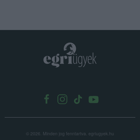
.
©
2026.
Minden jog fenntartva. egriugyek.hu