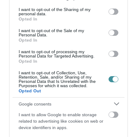
kell készülniük a vizsgálatokra.
services and may gather and store information including but
not limited to your visit or usage behaviour. You may click to
I want to opt-out of the Sharing of my
personal data.
A „Tisztítótűz” csomag várhatóan komoly
grant or deny consent to Google and its third-party tags to
Opted In
use your data for below specified purposes in below Google
politikai és jogi vitákat vált ki. A köztársasági
consent section.
I want to opt-out of the Sale of my
elnök korábban már jelezte, hogy minden
Personal Data.
Opted In
rendelkezésére álló jogi eszközzel meg kívánja
I want to opt-out of processing my
védeni mandátumát, míg több
Personal Data for Targeted Advertising.
alkotmányjogász szerint egy hivatalban lévő
Opted In
államfő eltávolítása még kétharmados
I want to opt-out of Collection, Use,
Retention, Sale, and/or Sharing of my
parlamenti többség esetén sem egyszerű
Personal Data that Is Unrelated with the
Purposes for which it was collected.
folyamat.
Opted Out
Google consents
A kormány szerint ugyanakkor a
rendszerváltás befejezése és a korrupciós
I want to allow Google to enable storage
related to advertising like cookies on web or
ügyek feltárása érdekében elkerülhetetlen az
device identifiers in apps.
intézményi átalakítás. Az előttünk álló hetek