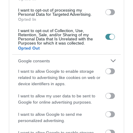
Legfrissebb híreink
I want to opt-out of processing my
Personal Data for Targeted Advertising.
Opted In
I want to opt-out of Collection, Use,
35 PERCES TANÓRÁK ÉS KEVESEBB HÁZI
Retention, Sale, and/or Sharing of my
FELADAT JÖHET AZ ALSÓ ...
Personal Data that Is Unrelated with the
2026. augusztus 08
|
Mindenki ügye
Purposes for which it was collected.
Opted Out
Google consents
I want to allow Google to enable storage
related to advertising like cookies on web or
BAKA ANDRÁST JELÖLI KÖZTÁRSASÁGI
device identifiers in apps.
ELNÖKNEK A TISZA
2026. augusztus 08
|
Mindenki ügye
I want to allow my user data to be sent to
Google for online advertising purposes.
I want to allow Google to send me
personalized advertising.
ÚJ MAGYAR KÜLÜGYI STRATÉGIA KÉSZÜL,
TELJES SZAKÍTÁS JÖN A...
I want to allow Google to enable storage