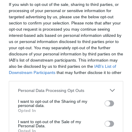
intézkedések a nagykereskedő kiadásait
If you wish to opt-out of the sale, sharing to third parties, or
processing of your personal or sensitive information for
csökkenti.
targeted advertising by us, please use the below opt-out
section to confirm your selection. Please note that after your
(
Via
ugytudjuk.hu)
opt-out request is processed you may continue seeing
interest-based ads based on personal information utilized by
us or personal information disclosed to third parties prior to
your opt-out. You may separately opt-out of the further
disclosure of your personal information by third parties on the
IAB’s list of downstream participants. This information may
Ne maradjon le a legfrissebb hírekről, kövessen
also be disclosed by us to third parties on the
IAB’s List of
bennünket az EGRI ÜGYEK Google Hírek oldalán!
Downstream Participants
that may further disclose it to other
third parties.
VISSZA A FŐOLDALRA
Please note that this website/app uses one or more Google
Personal Data Processing Opt Outs
services and may gather and store information including but
not limited to your visit or usage behaviour. You may click to
I want to opt-out of the Sharing of my
personal data.
grant or deny consent to Google and its third-party tags to
Opted In
use your data for below specified purposes in below Google
consent section.
I want to opt-out of the Sale of my
Personal Data.
Opted In