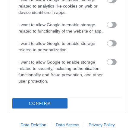
2026. augusztus 08
|
Mindenki ügye
related to analytics like cookies on web or
device identifiers in apps.
I want to allow Google to enable storage
related to functionality of the website or app.
TATA ELBŰVÖLŐ LÁTVÁNYOSSÁGAI,
I want to allow Google to enable storage
AMIKÉRT ÉRDEMES MEGNÉZNI
related to personalization.
2026. augusztus 08
|
Promóció
I want to allow Google to enable storage
related to security, including authentication
functionality and fraud prevention, and other
user protection.
TÖBB MINT EGY HÓNAP IS LEHET, MIRE
TELJESEN ÚJRAINDUL A P...
2026. augusztus 07
|
Mindenki ügye
CONFIRM
Data Deletion
Data Access
Privacy Policy