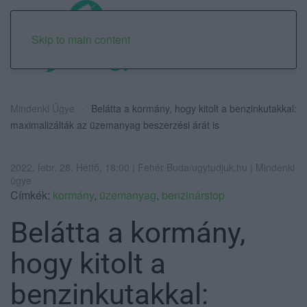
Skip to main content
Mindenki Ügye
Belátta a kormány, hogy kitolt a benzinkutakkal:
maximalizálták az üzemanyag beszerzési árát is
2022. febr. 28. Hétfő, 18:00 | Fehér Buda/ugytudjuk.hu | Mindenki
ügye
Címkék:
kormány
,
üzemanyag
,
benzinárstop
Belátta a kormány,
hogy kitolt a
benzinkutakkal: