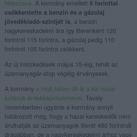
Népszava
. A kormány emellett
5 forinttal
csökkentette a benzin és a gázolaj
jövedékiadó-szintjét is
, a benzin
nagykereskedelmi ára így literenként 120
forintról 115 forintra, a gázolaj pedig 110
forintról 105 forintra csökkent.
Az új intézkedések május 15-éig, tehát az
üzemanyagár-stop végéig érvényesek.
A kormány
a múlt héten ült le a kis hazai
kutasok érdekképviseleteivel
. Tavaly
novemberben ugyanis a kormány annyit
határozott meg, hogy a hazai kereskedők nem
árulhatják az üzemanyagok literét 480 forintnál
drágábban, de a nagykereskedelmi árhoz vagy