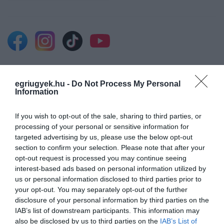
Legfrissebb híreink
egriugyek.hu -
Do Not Process My Personal
Information
If you wish to opt-out of the sale, sharing to third parties, or
MAGYAR PÉTER: KIÍRJÁK AZ ELSŐ
processing of your personal or sensitive information for
SZÉLERŐMŰVI PÁLYÁZATOKAT, M...
targeted advertising by us, please use the below opt-out
2026. augusztus 06
|
Mindenki ügye
section to confirm your selection. Please note that after your
opt-out request is processed you may continue seeing
interest-based ads based on personal information utilized by
us or personal information disclosed to third parties prior to
your opt-out. You may separately opt-out of the further
ELOLTOTTÁK A TÜZET
disclosure of your personal information by third parties on the
DÉDESTAPOLCSÁNYNÁL, KILENCÓRÁS
IAB’s list of downstream participants. This information may
KÜZDELE...
also be disclosed by us to third parties on the
IAB’s List of
2026. augusztus 06
|
Környék ügye