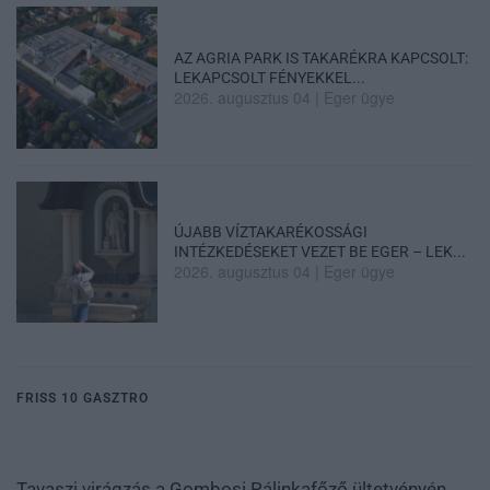
AZ AGRIA PARK IS TAKARÉKRA KAPCSOLT:
LEKAPCSOLT FÉNYEKKEL...
2026. augusztus 04
|
Eger ügye
ÚJABB VÍZTAKARÉKOSSÁGI
INTÉZKEDÉSEKET VEZET BE EGER – LEK...
2026. augusztus 04
|
Eger ügye
FRISS 10 GASZTRO
Tavaszi virágzás a Gombosi Pálinkafőző ültetvényén