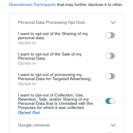
Downstream Participants
that may further disclose it to other
third parties.
Please note that this website/app uses one or more Google
Personal Data Processing Opt Outs
services and may gather and store information including but
KATONAI HELIKOPTEREK SEGÍTIK AZ
not limited to your visit or usage behaviour. You may click to
I want to opt-out of the Sharing of my
personal data.
OLTÁST A DÉDESTAPOLCSÁNYI...
grant or deny consent to Google and its third-party tags to
Opted In
2026. augusztus 05
|
Riasztó
use your data for below specified purposes in below Google
consent section.
I want to opt-out of the Sale of my
Personal Data.
Opted In
I want to opt-out of processing my
Personal Data for Targeted Advertising.
VISSZATÉR EGER BELVÁROSÁNAK
Opted In
LEGNAGYOBB BORÜNNEPE: AUGUSZT...
2026. augusztus 05
|
Programok
I want to opt-out of Collection, Use,
Retention, Sale, and/or Sharing of my
Personal Data that Is Unrelated with the
Purposes for which it was collected.
Opted Out
Google consents
„A NER-FELESÉGEK GYEREKKEL