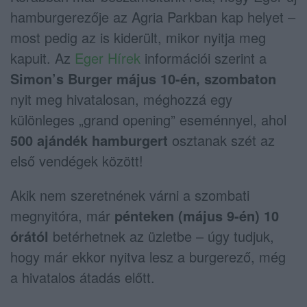
hamburgerezője az Agria Parkban kap helyet –
most pedig az is kiderült, mikor nyitja meg
kapuit. Az
Eger Hírek
információi szerint a
Simon’s Burger május 10-én, szombaton
nyit meg hivatalosan, méghozzá egy
különleges „grand opening” eseménnyel, ahol
500 ajándék hamburgert
osztanak szét az
első vendégek között!
Akik nem szeretnének várni a szombati
megnyitóra, már
pénteken (május 9-én) 10
órától
betérhetnek az üzletbe – úgy tudjuk,
hogy már ekkor nyitva lesz a burgerező, még
a hivatalos átadás előtt.