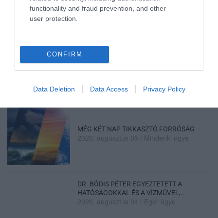
KAPITÁNY: STABIL MARADT AZ ORSZÁG
functionality and fraud prevention, and other
ELLÁTÁSA, A TAKARÉKOSSÁ...
user protection.
2026. augusztus 05
|
Mindenki ügye
CONFIRM
KÖZMÉDIÁSOK ÉVEKIG GYŰJTÖTTÉK A
BIZONYÍTÉKOKAT, BELSŐ DOK...
2026. augusztus 05
|
Mindenki ügye
Data Deletion
Data Access
Privacy Policy
MÉG KÉT NAP TIKKASZTÓ FORRÓSÁG
2026. augusztus 05
|
Mindenki ügye
DR. BÓDIS PÉTER EGYEZTETETT A
HATÓSÁGOKKAL ÉS A VÍZMŰVEL,...
2026. augusztus 04
|
Eger ügye