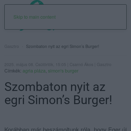
Skip to main content
Gasztro
Szombaton nyit az egri Simon’s Burger!
2025. május 08. Csütörtök, 15:05 | Csarnó Ákos | Gasztro
Címkék:
agria pláza
,
simon's burger
Szombaton nyit az
egri Simon’s Burger!
Korábban már beszámoltunk róla, hogy Eger új