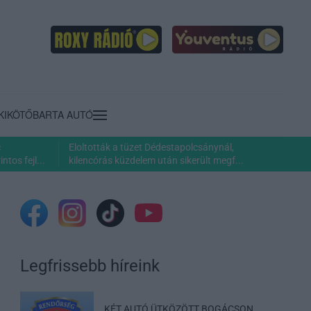
KIKÖTŐ
BARTA AUTÓ
c
Eloltották a tüzet Dédestapolcsánynál,
ntos fejl...
kilencórás küzdelem után sikerült megf...
Legfrissebb híreink
KÉT AUTÓ ÜTKÖZÖTT BOGÁCSON,