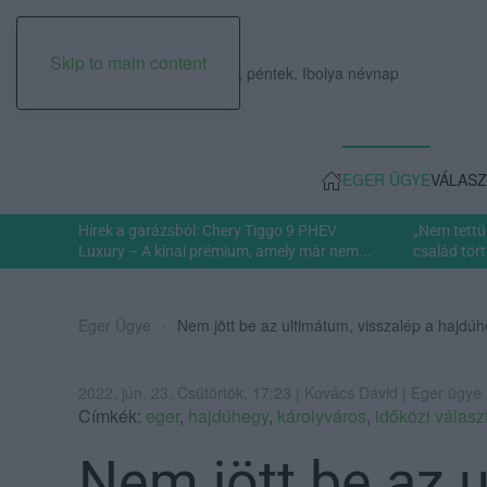
Skip to main content
2026. augusztus 07., péntek, Ibolya névnap
EGER ÜGYE
VÁLASZ
Hírek a garázsból: Chery Tiggo 9 PHEV
„Nem tettü
Luxury – A kínai prémium, amely már nem...
család tört
Eger Ügye
Nem jött be az ultimátum, visszalép a hajdúheg
2022. jún. 23. Csütörtök, 17:23 | Kovács Dávid | Eger ügye
Címkék:
eger
,
hajdúhegy
,
károlyváros
,
időközi válasz
Nem jött be az 