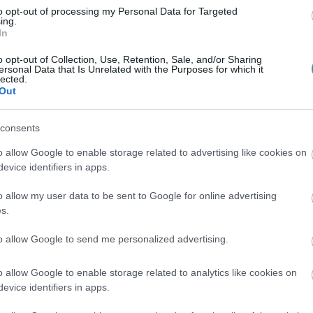
to opt-out of processing my Personal Data for Targeted
 és pénteken is megismétlik. Az elsőként
ing.
In
zélt, hogy kamujelöltnek tartja azokat, akik
gé. "Itt nem lehet nyerni. Ez tulajdonképpen
o opt-out of Collection, Use, Retention, Sale, and/or Sharing
ersonal Data that Is Unrelated with the Purposes for which it
dta.
lected.
Out
 hogy "utolsó lehetőségként" felajánlja, hogy
consents
kel, ám ha ez nem történik meg, akkor ő
o allow Google to enable storage related to advertising like cookies on
evice identifiers in apps.
dő- és energiapazarlás, ami azt jelenti, hogy
o allow my user data to be sent to Google for online advertising
s.
to allow Google to send me personalized advertising.
 borítékolható, a helyi választási bizottság
o allow Google to enable storage related to analytics like cookies on
úzza be vasárnap a körzetet.
evice identifiers in apps.