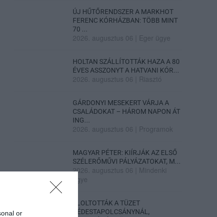
ÚJ HŰTŐRENDSZER A MARKHOT
FERENC KÓRHÁZBAN: TÖBB MINT
70 ...
2026. augusztus 06
|
Eger ügye
HOLTAN SZÁLLÍTOTTÁK HAZA A 80
ÉVES ASSZONYT A HATVANI KÓR...
2026. augusztus 06
|
Riasztó
GÁRDONYI MESEKERT VÁRJA A
CSALÁDOKAT – HÁROM NAPON ÁT
ING...
2026. augusztus 06
|
Programok
MAGYAR PÉTER: KIÍRJÁK AZ ELSŐ
SZÉLERŐMŰVI PÁLYÁZATOKAT, M...
2026. augusztus 06
|
Mindenki
ügye
ELOLTOTTÁK A TÜZET
DÉDESTAPOLCSÁNYNÁL,
sonal or