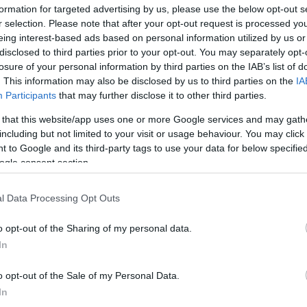
formation for targeted advertising by us, please use the below opt-out s
r selection. Please note that after your opt-out request is processed y
amu, „független” jelölteknek arra, hogy egy,
eing interest-based ads based on personal information utilized by us or
emokratikus kiválasztására. (...) Sajnos, ez
disclosed to third parties prior to your opt-out. You may separately opt-
losure of your personal information by third parties on the IAB’s list of
TV Eger (06.22. napi) Választás 2022
. This information may also be disclosed by us to third parties on the
IA
a elmondtam. Ezért bejelentem a Helyi
Participants
that may further disclose it to other third parties.
ási Irodán keresztül a visszalépésemet
 that this website/app uses one or more Google services and may gath
including but not limited to your visit or usage behaviour. You may click 
 to Google and its third-party tags to use your data for below specifi
közleményben.
ogle consent section.
deszes képviselő volt (
a párt frakcióját is
l Data Processing Opt Outs
4-ben
a Schmuck Andor-féle szociáldemokrata
lkül szállt volna ringbe
a tavasszal lemondott
o opt-out of the Sharing of my personal data.
In
o opt-out of the Sale of my Personal Data.
képviselőjelöltjei 5-5 percet kaptak arra,
In
sák a városi tévén
. Az adás szerda este