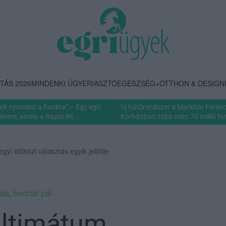
TÁS 2026
MINDENKI ÜGYE
RIASZTÓ
EGÉSZSÉG+
OTTHON & DESIGN
nk nyomást a fiunkra” – Egy egri
Új hűtőrendszer a Markhot Feren
énete, amely a Rapid Wi...
Kórházban: több mint 70 millió fori
yi időközi választás egyik jelöltje
tás
,
bodnár pál
ultimátum,