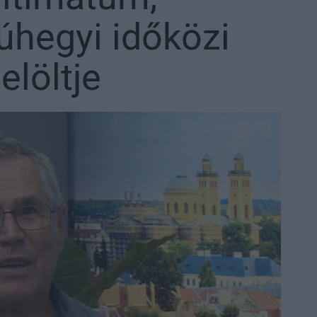
úhegyi időközi
elöltje