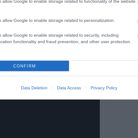
l szinte a komplett magyar médiát leszúrta,
o allow Google to enable storage related to functionality of the website
rszágos és helyi médium sem szentelt
kt előkerestem!), hogy az évek során
o allow Google to enable storage related to personalization.
a nem-fideszes szavazó, mint a fideszes,
o allow Google to enable storage related to security, including
 hogy csak egy jelölt induljon, azok mind
cation functionality and fraud prevention, and other user protection.
győzzenek", hanem hogy eggyel több fideszes
CONFIRM
ek bemutatkozását itt lehet visszanézni:
Data Deletion
Data Access
Privacy Policy